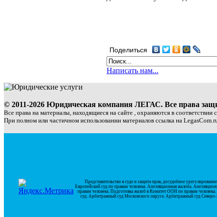
Поделиться
Написать нам...
© 2011-2026 Юридическая компания ЛЕГАС. Все права за
Все права на материалы, находящиеся на сайте , охраняются в соответствии 
При полном или частичном использовании материалов ссылка на LegasCom.ru
Представительство в суде и защита прав, досудебное урегулирован
Европейский суд по правам человека. Апелляционная жалоба. Апелляцион
правам человека. Подготовка жалоб в Комитет ООН по правам человек
суд. Арбитражный суд Московского округа. Арбитражный суд Северо-