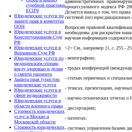
административных правонаруше
судебной практики
процессуального кодекса РФ 200
ЕСПЧ
Делается вывод о том, что прав
Юридические услуги по
системой (не) юрисдикционных 
защите прав в комитетах
ООН
Вопросам правовой квалификации
Юридические услуги в
необходимы для раскрытия наших
Конституционном Суде
научная информация содержится 
РФ
Юридические услуги в
<2> См., например: [1, с. 255 - 256; 
Верховном Суде РФ
- монографиях;
Юридические услуги по
медицинским спорам,
- трудах конференций (междунар
вреду здоровью и делам
о смерти пациента
- статьях первичных и специаль
Защита прав туристов:
юридические услуги
- тезисах, презентациях, научн
Юридические услуги в
сфере недвижимости
- научно-технических отчетах о Н
Юридические услуги в
области военного права
- диссертациях;
Стоимость юридических
услуг в Москве и
- патентах;
Московской области
Стоимость юридических
- системах управления базами д