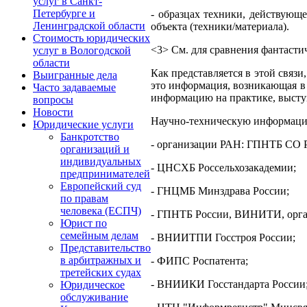
услуг в Санкт-
Петербурге и
- образцах техники, действующе
Ленинградской области
объекта (техники/материала).
Стоимость юридических
<3> См. для сравнения фантастич
услуг в Вологодской
области
Как представляется в этой связ
Выигранные дела
это информация, возникающая в 
Часто задаваемые
информацию на практике, выступ
вопросы
Новости
Научно-техническую информацию
Юридические услуги
Банкротство
- организации РАН: ГПНТБ СО
организаций и
индивидуальных
- ЦНСХБ Россельхозакадемии;
предпринимателей
Европейский суд
- ГНЦМБ Минздрава России;
по правам
человека (ЕСПЧ)
- ГПНТБ России, ВИНИТИ, орга
Юрист по
семейным делам
- ВНИИТПИ Госстроя России;
Представительство
в арбитражных и
- ФИПС Роспатента;
третейских судах
- ВНИИКИ Госстандарта России
Юридическое
обслуживание