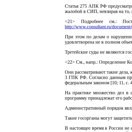
Статья 275 АПК РФ предусматри
жалобой в СИП, невзирая на то, 
<21> Подробнее см.: Пос
http://www.consultant.ru/docume
При этом по делам о нарушении
удовлетворена не в полном объем
Третейские суды не являются го
<22> См., напр.: Определение К
Они рассматривают такие дела, к
3 ГПК РФ. Согласно данным пре
федеральным законом [10; 11, с. 4
На практике множество дел в 
программу принадлежат его рабо
Административный порядок явля
Такие госорганы могут защитить
В настоящее время в России не 