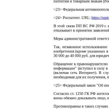
патентам и товарным знакам (Ро
<23> Федеральная антимонопол
<24> Роспатент. URL:
https://rupt
В этой связи ПП ВС РФ 2019 г. в
отказывает в принятии заявлений 
Меры административной ответств
Так, незаконное использование
изобретения (кроме указанных в 
30 000 до 40 000 руб. для юрид
Обращение к правонарушителю о
информации" (вступил в силу в 
(включая сеть Интернет). В сл
необходимая для их получения, 
<25> Федеральный закон "Об ин
Согласно ст. 1250 ГК РФ интелл
вины обязано доказывать лицо,
Противоправны в таких случаях 