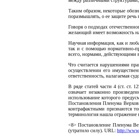
между различными структурами, 
Таким образом, некоторые обоз
поразмышлять, о ее защите речь 
Говоря о подходах отечественно
желающий имеет возможность на
Научная информация, как и люба
так и с помощью нормативно-п
всего, нормами, действующими в
Что считается нарушениями пра
осуществлении его имущественн
ответственность, налагаемая судо
В ряде статей части 4 (ст. ст.
означает незаконно произведен
использование которого предусм
Постановления Пленума Верховн
контрафактными признаются то
терминология нашла отражение в 
<8> Постановление Пленума Вер
(утратило силу). URL:
http://ww