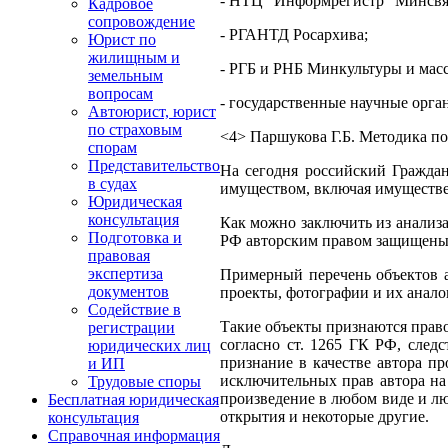
- НТЦ "Информрегистр" Минсвя
Кадровое
сопровождение
- РГАНТД Росархива;
Юрист по
жилищным и
- РГБ и РНБ Минкультуры и мас
земельным
вопросам
- государственные научные орга
Автоюрист, юрист
по страховым
<4> Паршукова Г.Б. Методика п
спорам
Представительство
На сегодня российский Граждан
в судах
имуществом, включая имуществен
Юридическая
консультация
Как можно заключить из анализа
Подготовка и
РФ авторским правом защищены п
правовая
экспертиза
Примерный перечень объектов ав
документов
проекты, фотографии и их анало
Содействие в
Такие объекты признаются правом
регистрации
согласно ст. 1265 ГК РФ, след
юридических лиц
признание в качестве автора пр
и ИП
исключительных прав автора на 
Трудовые споры
произведение в любом виде и лю
Бесплатная юридическая
открытия и некоторые другие.
консультация
Справочная информация