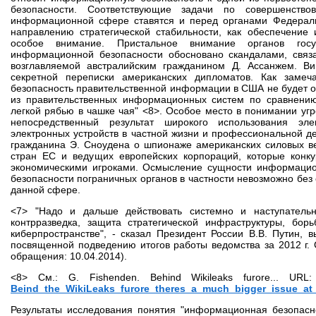
безопасности. Соответствующие задачи по совершенство
информационной сфере ставятся и перед органами Федераль
направлению стратегической стабильности, как обеспечение
особое внимание. Пристальное внимание органов гос
информационной безопасности обосновано скандалами, связа
возглавляемой австралийским гражданином Д. Ассанжем. Ви
секретной переписки американских дипломатов. Как замеч
безопасность правительственной информации в США не будет о
из правительственных информационных систем по сравнению 
легкой рябью в чашке чая" <8>. Особое место в понимании уг
непосредственный результат широкого использования эл
электронных устройств в частной жизни и профессиональной д
гражданина Э. Сноудена о шпионаже американских силовых ве
стран ЕС и ведущих европейских корпораций, которые конк
экономическими игроками. Осмысление сущности информаци
безопасности пограничных органов в частности невозможно без
данной сфере.
<7> "Надо и дальше действовать системно и наступатель
контрразведка, защита стратегической инфраструктуры, бо
киберпространстве", - сказал Президент России В.В. Путин,
посвященной подведению итогов работы ведомства за 2012 г. 
обращения: 10.04.2014).
<8> См.: G. Fishenden. Behind Wikileaks furore... UR
Beind_the_WikiLeaks_furore_theres_a_much_bigger_issue_at_
Результаты исследования понятия "информационная безопасн