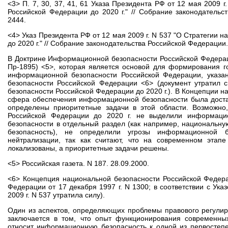
<3> П. 7, 30, 37, 41, 61 Указа Президента РФ от 12 мая 2009 
Российской Федерации до 2020 г." // Собрание законодательст
2444.
<4> Указ Президента РФ от 12 мая 2009 г. N 537 "О Стратегии
до 2020 г." // Собрание законодательства Российской Федерации. 
В Доктрине Информационной безопасности Российской Федераци
Пр-1895) <5>, которая является основой для формирования г
информационной безопасности Российской Федерации, указан
безопасности Российской Федерации <6> (документ утратил 
безопасности Российской Федерации до 2020 г.). В Концепции 
сфера обеспечения информационной безопасности была достат
определены приоритетные задачи в этой области. Возможно,
Российской Федерации до 2020 г. не выделили информацио
безопасности в отдельный раздел (как например, национальн
безопасность), не определили угрозы информационной 
нейтрализации, так как считают, что на современном этап
локализованы, а приоритетные задачи решены.
<5> Российская газета. N 187. 28.09.2000.
<6> Концепция национальной безопасности Российской Федера
Федерации от 17 декабря 1997 г. N 1300; в соответствии с Ук
2009 г. N 537 утратила силу).
Один из аспектов, определяющих проблемы правового регули
заключается в том, что опыт функционирования современны
относит информационную безопасность к одной из первостеп