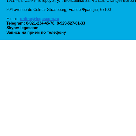
191144, г. Санкт-Петербург, ул. Моисеенко 22, 4 этаж. Станция метр
204 avenue de Colmar Strasbourg, France Франция, 67100
E-mail:
online@legascom.ru
Telegram:
8-921-234-45-78
,
8-929-527-81-33
Skype: legascom
Запись на прием по телефону