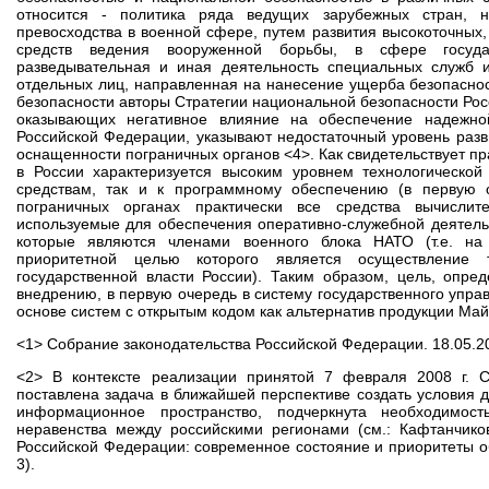
относится - политика ряда ведущих зарубежных стран, 
превосходства в военной сфере, путем развития высокоточных
средств ведения вооруженной борьбы, в сфере госуда
разведывательная и иная деятельность специальных служб и
отдельных лиц, направленная на нанесение ущерба безопасно
безопасности авторы Стратегии национальной безопасности Рос
оказывающих негативное влияние на обеспечение надежно
Российской Федерации, указывают недостаточный уровень разв
оснащенности пограничных органов <4>. Как свидетельствует п
в России характеризуется высоким уровнем технологической 
средствам, так и к программному обеспечению (в первую о
пограничных органах практически все средства вычислит
используемые для обеспечения оперативно-служебной деятельн
которые являются членами военного блока НАТО (т.е. на 
приоритетной целью которого является осуществление 
государственной власти России). Таким образом, цель, опре
внедрению, в первую очередь в систему государственного упр
основе систем с открытым кодом как альтернатив продукции Май
<1> Собрание законодательства Российской Федерации. 18.05.200
<2> В контексте реализации принятой 7 февраля 2008 г. 
поставлена задача в ближайшей перспективе создать условия 
информационное пространство, подчеркнута необходимос
неравенства между российскими регионами (см.: Кафтанчико
Российской Федерации: современное состояние и приоритеты обес
3).