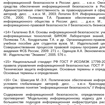
информационной безопасности в России: дисс. ... к.ю.н. Омс
средства обеспечения информационной безопасности в Росси
Административная ответственность за правонарушения в сфе
автореф. дисс. ... к.ю.н. М., 2003; Лопатин В.Н. Информационна
СПб., 2000; Полякова Т.А. Правовое обеспечение инф
информационного общества в России: дисс. ... д.ю.н. М.
информационно-правовой безопасности // Безопасность бизнеса. 2
<14> Галатенко В.А. Основы информационной безопасности: уче
информационных технологий; БИНОМ. Лаборатория знаний, 2
Полякова Т.А., Кондратьева Т.А. и др. Организационно-прав
учебное пособие для студентов вузов. М.: Издательский це
Совершенствование процессов правовой охраны программ для 
академия ФСБ России, 2009. 271 с.; Одинцов А.А. Экономичес
М.: Издательство "Экзамен", 2005. 576 с.
<15> Национальный стандарт РФ ГОСТ Р ИСО/МЭК 17799-200
правила управления информационной безопасностью. ГОСТ Р 5
Техническая защита информации. Основные термины и опред
Основные термины и определения.
<16> См.: Шамсуев М.-Э.Х. Политическое обеспечение инфор
условиях глобализации: автореф. дисс. ... к.ю.н. Краснод
определению понятия "информационная безопасность" // Информа
Содержание информационной безопасности, определяемое
противоречит "Модельному информационному кодексу для г
большинстве подходов информационная инфраструктура рас