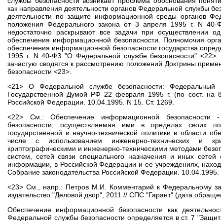
службы безопасности возникает проблема обоснования понят
как направления деятельности органов Федеральной службы бе
деятельности по защите информационной среды органов Фед
положения Федерального закона от 3 апреля 1995 г. N 40-
недостаточно раскрывают все задачи при осуществлении од
обеспечения информационной безопасности. Полномочия орга
обеспечения информационной безопасности государства определ
1995 г. N 40-ФЗ "О Федеральной службе безопасности" <22>.
зачастую сводятся к рассмотрению положений Доктрины приме
безопасности <23>.
<21> О Федеральной службе безопасности: Федеральный 
Государственной Думой РФ 22 февраля 1995 г. (по сост. на 8
Российской Федерации. 10.04.1995. N 15. Ст. 1269.
<22> См.: Обеспечение информационной безопасности -
безопасности, осуществляемая ими в пределах своих п
государственной и научно-технической политики в области о
числе с использованием инженерно-технических и кри
криптографическими и инженерно-техническими методами без
систем, сетей связи специального назначения и иных сетей
информации, в Российской Федерации и ее учреждениях, наход
Собрание законодательства Российской Федерации. 10.04.1995. N
<23> См., напр.: Петров М.И. Комментарий к Федеральному за
издательство "Деловой двор", 2011 // СПС "Гарант" (дата обраще
Обеспечение информационной безопасности как деятельно
Федеральной службы безопасности определяется в ст. 7 "Защи