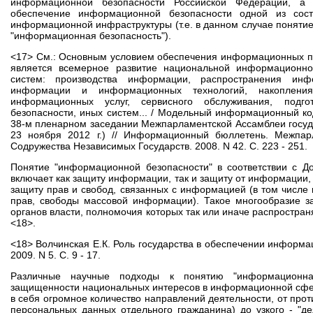
информационной безопасности Российской Федерации, а 
обеспечение информационной безопасности одной из сост
информационной инфраструктуры (т.е. в данном случае поняти
"информационная безопасность").
<17> См.: Основным условием обеспечения информационных п
является всемерное развитие национальной информационно
систем: производства информации, распространения инфо
информации и информационных технологий, накоплени
информационных услуг, сервисного обслуживания, подго
безопасности, иных систем... / Модельный информационный код
38-м пленарном заседании Межпарламентской Ассамблеи госуда
23 ноября 2012 г.) // Информационный бюллетень. Межпарл
Содружества Независимых Государств. 2008. N 42. С. 223 - 251.
Понятие "информационной безопасности" в соответствии с До
включает как защиту информации, так и защиту от информации,
защиту прав и свобод, связанных с информацией (в том числе
прав, свободы массовой информации). Такое многообразие з
органов власти, полномочия которых так или иначе распростр
<18>.
<18> Волчинская Е.К. Роль государства в обеспечении информ
2009. N 5. С. 9 - 17.
Различные научные подходы к понятию "информационная
защищенности национальных интересов в информационной сфер
в себя огромное количество направлений деятельности, от пр
персональных данных отдельного гражданина) до узкого - "д