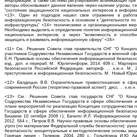
информации, а также системы регулирования возникающих при
авторы обосновывают данное явление через наличие угрозы, т
"состояние защищенности национальных интересов в информа
<13>. Один из подходов нашел свое отражение в работа
информационную безопасность в основном к "деятельности п
инфраструктуры" <14> техническими и организационными мер
Необходимо выделить и определение понятия информационной 
национальных интересов, а через "возможность и способн
защищать и развивать информационную сферу" <16>.
<11> См.: Решение Совета глав правительств СНГ "О Концеп
участников Содружества Независимых Государств в военной сфер
Е.Н. Правовые основы обеспечения информационной безопаснос
изд., доп. и перераб. М.: Юрлитинформ, 2014. 408 с.; Марти
безопасности Российской Федерации: автореф. ... к.ю.н. М.,
преступления и информационная безопасность. М.: Новый Юрист,
<12> Балдицын В.В. Охранительные правоотношения в сфе
современной России (теоретико-правовой аспект): дисс. ... к.ю.н.
<13> См.: Решение Совета глав государств СНГ "О Концеп
Содружества Независимых Государств в сфере обеспечения 
плане мероприятий по реализации Концепции сотрудничества г
Государств в сфере обеспечения информационной безопасност
Бишкеке 10 октября 2008 г.); Бачило И.Л. Информационное пра
2012. 564 с.; Петров В.В. Научно-правовые основы обеспечени
угроз (по материалам Федеральной службы безопасности): рукоп
безопасность: концептуальные и методологические основы защ
Горячая линия - Телеком, 2004. 280 с.; Гольтяпина И.Ю. А