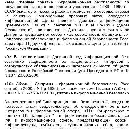
нему. Впервые понятие "информационная безопасность" пр
государственных органов власти и управления в 1989 - 1990 г
СССР была организована рабочая комиссия по совершенствова
из основных национальных правовых актов, определя
информационной сфере, является Доктрина информационно
Президентом РФ от 9 сентября 2000 г. N Пр-1895) (дале
безопасности", приведенное в Доктрине, принято считать 
Доктрина представляет собой лишь совокупность официальных 
направления обеспечения информационной безопасности Росси
характера. В других федеральных законах отсутствует законо
Российской Федерации".
<9> В соответствии с Доктриной под информационной без
состояние защищенности ее национальных интересов 
совокупностью сбалансированных интересов личности, обществ
безопасности Российской Федерации (утв. Президентом РФ от 9 с
N 187. 28.09.2000.
<10> Абзац 1 Доктрины информационной безопасности Росс
сентября 2000 г. N Пр-1895); см. также: письмо Высшего Арбит
2000 г. N С1-7/ У3-1121 "О Доктрине информационной безопасн
Анализ дефиниций "информационная безопасность", предложе
правовых актах, свидетельствует об определении ее в ка
интересов в информационной сфере" <11>. Конкретизируя 
понятие В.В. Балдицын: "... информационная безопасность - 
РФ в информационной сфере, представляющей собой с
инфраструктуры, субъектов, осуществляющих сбор, форм