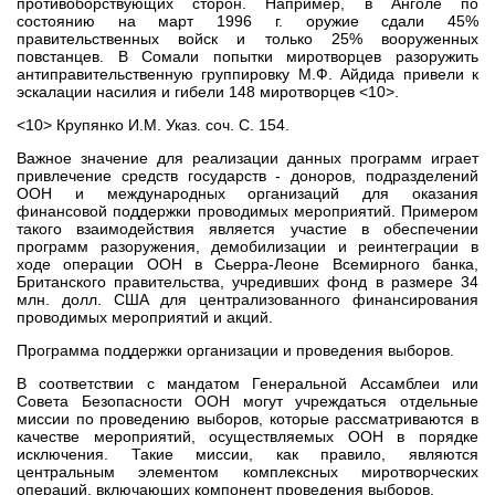
противоборствующих сторон. Например, в Анголе по
состоянию на март 1996 г. оружие сдали 45%
правительственных войск и только 25% вооруженных
повстанцев. В Сомали попытки миротворцев разоружить
антиправительственную группировку М.Ф. Айдида привели к
эскалации насилия и гибели 148 миротворцев <10>.
<10> Крупянко И.М. Указ. соч. С. 154.
Важное значение для реализации данных программ играет
привлечение средств государств - доноров, подразделений
ООН и международных организаций для оказания
финансовой поддержки проводимых мероприятий. Примером
такого взаимодействия является участие в обеспечении
программ разоружения, демобилизации и реинтеграции в
ходе операции ООН в Сьерра-Леоне Всемирного банка,
Британского правительства, учредивших фонд в размере 34
млн. долл. США для централизованного финансирования
проводимых мероприятий и акций.
Программа поддержки организации и проведения выборов.
В соответствии с мандатом Генеральной Ассамблеи или
Совета Безопасности ООН могут учреждаться отдельные
миссии по проведению выборов, которые рассматриваются в
качестве мероприятий, осуществляемых ООН в порядке
исключения. Такие миссии, как правило, являются
центральным элементом комплексных миротворческих
операций, включающих компонент проведения выборов.