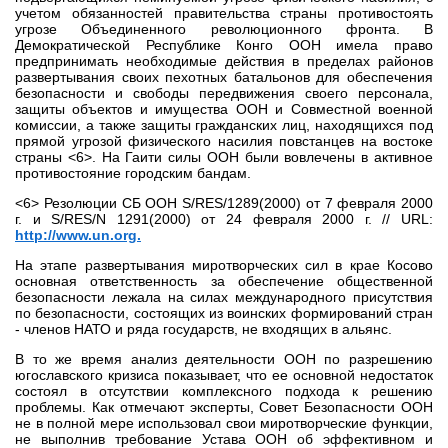
учетом обязанностей правительства страны противостоять
угрозе Объединенного революционного фронта. В
Демократической Республике Конго ООН имела право
предпринимать необходимые действия в пределах районов
развертывания своих пехотных батальонов для обеспечения
безопасности и свободы передвижения своего персонала,
защиты объектов и имущества ООН и Совместной военной
комиссии, а также защиты гражданских лиц, находящихся под
прямой угрозой физического насилия повстанцев на востоке
страны <6>. На Гаити силы ООН были вовлечены в активное
противостояние городским бандам.
<6> Резолюции СБ ООН S/RES/1289(2000) от 7 февраля 2000
г. и S/RES/N 1291(2000) от 24 февраля 2000 г. // URL:
http://www.un.org.
На этапе развертывания миротворческих сил в крае Косово
основная ответственность за обеспечение общественной
безопасности лежала на силах международного присутствия
по безопасности, состоящих из воинских формирований стран
- членов НАТО и ряда государств, не входящих в альянс.
В то же время анализ деятельности ООН по разрешению
югославского кризиса показывает, что ее основной недостаток
состоял в отсутствии комплексного подхода к решению
проблемы. Как отмечают эксперты, Совет Безопасности ООН
не в полной мере использовал свои миротворческие функции,
не выполнив требование Устава ООН об эффективном и