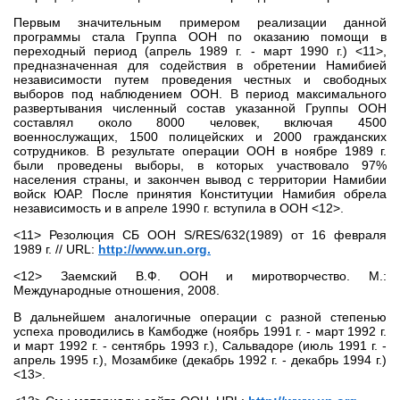
Первым значительным примером реализации данной
программы стала Группа ООН по оказанию помощи в
переходный период (апрель 1989 г. - март 1990 г.) <11>,
предназначенная для содействия в обретении Намибией
независимости путем проведения честных и свободных
выборов под наблюдением ООН. В период максимального
развертывания численный состав указанной Группы ООН
составлял около 8000 человек, включая 4500
военнослужащих, 1500 полицейских и 2000 гражданских
сотрудников. В результате операции ООН в ноябре 1989 г.
были проведены выборы, в которых участвовало 97%
населения страны, и закончен вывод с территории Намибии
войск ЮАР. После принятия Конституции Намибия обрела
независимость и в апреле 1990 г. вступила в ООН <12>.
<11> Резолюция СБ ООН S/RES/632(1989) от 16 февраля
1989 г. // URL:
http://www.un.org.
<12> Заемский В.Ф. ООН и миротворчество. М.:
Международные отношения, 2008.
В дальнейшем аналогичные операции с разной степенью
успеха проводились в Камбодже (ноябрь 1991 г. - март 1992 г.
и март 1992 г. - сентябрь 1993 г.), Сальвадоре (июль 1991 г. -
апрель 1995 г.), Мозамбике (декабрь 1992 г. - декабрь 1994 г.)
<13>.