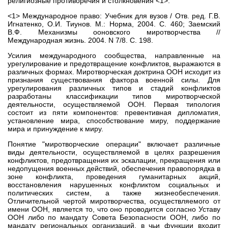
религиозные противоречия и столкновения <1>.
<1> Международное право: Учебник для вузов / Отв. ред. Г.В.
Игнатенко, О.И. Тиунов. М.: Норма, 2004. С. 460; Заемский
В.Ф. Механизмы ооновского миротворчества //
Международная жизнь. 2004. N 7/8. С. 198.
Усилия международного сообщества, направленные на
урегулирование и предотвращение конфликтов, выражаются в
различных формах. Миротворческая доктрина ООН исходит из
признания существования фактора военной силы. Для
урегулирования различных типов и стадий конфликтов
разработаны классификации типов миротворческой
деятельности, осуществляемой ООН. Первая типология
состоит из пяти компонентов: превентивная дипломатия,
установление мира, способствование миру, поддержание
мира и принуждение к миру.
Понятие "миротворческие операции" включает различные
виды деятельности, осуществляемой в целях разрешения
конфликтов, предотвращения их эскалации, прекращения или
недопущения военных действий, обеспечения правопорядка в
зоне конфликта, проведения гуманитарных акций,
восстановления нарушенных конфликтом социальных и
политических систем, а также жизнеобеспечения.
Отличительной чертой миротворчества, осуществляемого от
имени ООН, является то, что оно проводится согласно Уставу
ООН либо по мандату Совета Безопасности ООН, либо по
мандату региональных организаций, в чьи функции входит