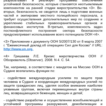
разрабатывает и реализует программы обеспечения
устойчивой безопасности, которые становятся неотъемлемым
компонентом на ранней стадии миростроительства <3>. Во-
вторых, безопасность не сводится лишь к подготовке военных
частей и экипировке местного полицейского персонала, а
требует осуществления дополнительных мер по созданию и
укреплению стабильных правоохранительных органов и
финансовых институтов. В-третьих, комплексность задач
постконфликтного построения сектора безопасности
предусматривает использование всего потенциала ООН <4>.
<3> Приложение к документу ООН S/2007/130 от 8 марта 2007
г. "Ежемесячный доклад об операциях Сил для Косово" // URL:
http://www.un.org.
<4> Гришаева Л.Е. Кризис миротворчества ООН //
Обозреватель (Observer). 2008. N 4. С. 54.
Так, например, в соответствии с мандатом на Миссию ООН в
Судане возлагались функции по:
- содействию международным усилиям по защите прав
человека в Судане и координации международных усилий по
защите гражданских лиц, уделяя особое внимание наиболее
уязвимым группам, включая перемещенных внутри страны
лиц, возвращающихся беженцев, женщин и детей;
- содействию разработке и осуществлению всеобъемлющей и
устойчивой программы разоружения, демобилизации и