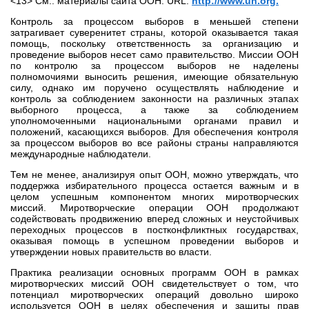
<13> См.: материалы сайта ООН. URL:
http://www.un.org.
Контроль за процессом выборов в меньшей степени
затрагивает суверенитет страны, которой оказывается такая
помощь, поскольку ответственность за организацию и
проведение выборов несет само правительство. Миссии ООН
по контролю за процессом выборов не наделены
полномочиями выносить решения, имеющие обязательную
силу, однако им поручено осуществлять наблюдение и
контроль за соблюдением законности на различных этапах
выборного процесса, а также за соблюдением
уполномоченными национальными органами правил и
положений, касающихся выборов. Для обеспечения контроля
за процессом выборов во все районы страны направляются
международные наблюдатели.
Тем не менее, анализируя опыт ООН, можно утверждать, что
поддержка избирательного процесса остается важным и в
целом успешным компонентом многих миротворческих
миссий. Миротворческие операции ООН продолжают
содействовать продвижению вперед сложных и неустойчивых
переходных процессов в постконфликтных государствах,
оказывая помощь в успешном проведении выборов и
утверждении новых правительств во власти.
Практика реализации основных программ ООН в рамках
миротворческих миссий ООН свидетельствует о том, что
потенциал миротворческих операций довольно широко
используется ООН в целях обеспечения и защиты прав