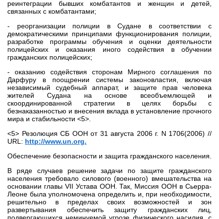
реинтеграции бывших комбатантов и женщин и детей,
связанных с комбатантами;
- реорганизации полиции в Судане в соответствии с
демократическими принципами функционирования полиции,
разработке программы обучения и оценки деятельности
полицейских и оказания иного содействия в обучении
гражданских полицейских;
- оказанию содействия сторонам Мирного соглашения по
Дарфуру в поощрении системы законовластия, включая
независимый судебный аппарат, и защите прав человека
жителей Судана на основе всеобъемлющей и
скоординированной стратегии в целях борьбы с
безнаказанностью и внесения вклада в установление прочного
мира и стабильности <5>.
<5> Резолюция СБ ООН от 31 августа 2006 г. N 1706(2006) //
URL:
http://www.un.org.
Обеспечение безопасности и защита гражданского населения.
В ряде случаев решение задачи по защите гражданского
населения требовало силового (военного) вмешательства на
основании главы VII Устава ООН. Так, Миссия ООН в Сьерра-
Леоне была уполномочена определить и, при необходимости,
решительно в пределах своих возможностей и зон
развертывания обеспечить защиту гражданских лиц,
подвергающихся неминуемой угрозе физического насилия, с