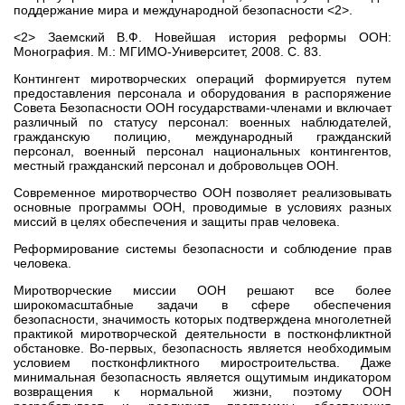
поддержание мира и международной безопасности <2>.
<2> Заемский В.Ф. Новейшая история реформы ООН:
Монография. М.: МГИМО-Университет, 2008. С. 83.
Контингент миротворческих операций формируется путем
предоставления персонала и оборудования в распоряжение
Совета Безопасности ООН государствами-членами и включает
различный по статусу персонал: военных наблюдателей,
гражданскую полицию, международный гражданский
персонал, военный персонал национальных контингентов,
местный гражданский персонал и добровольцев ООН.
Современное миротворчество ООН позволяет реализовывать
основные программы ООН, проводимые в условиях разных
миссий в целях обеспечения и защиты прав человека.
Реформирование системы безопасности и соблюдение прав
человека.
Миротворческие миссии ООН решают все более
широкомасштабные задачи в сфере обеспечения
безопасности, значимость которых подтверждена многолетней
практикой миротворческой деятельности в постконфликтной
обстановке. Во-первых, безопасность является необходимым
условием постконфликтного миростроительства. Даже
минимальная безопасность является ощутимым индикатором
возвращения к нормальной жизни, поэтому ООН