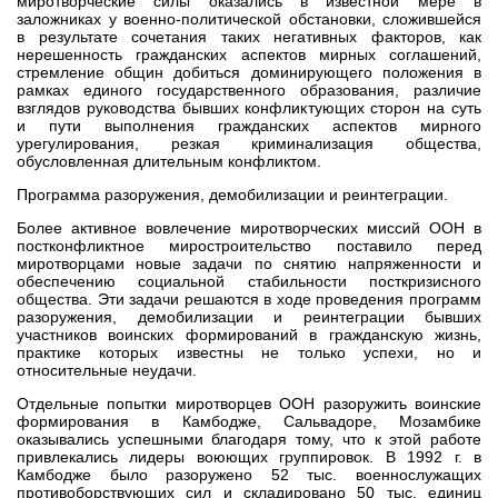
миротворческие силы оказались в известной мере в
заложниках у военно-политической обстановки, сложившейся
в результате сочетания таких негативных факторов, как
нерешенность гражданских аспектов мирных соглашений,
стремление общин добиться доминирующего положения в
рамках единого государственного образования, различие
взглядов руководства бывших конфликтующих сторон на суть
и пути выполнения гражданских аспектов мирного
урегулирования, резкая криминализация общества,
обусловленная длительным конфликтом.
Программа разоружения, демобилизации и реинтеграции.
Более активное вовлечение миротворческих миссий ООН в
постконфликтное миростроительство поставило перед
миротворцами новые задачи по снятию напряженности и
обеспечению социальной стабильности посткризисного
общества. Эти задачи решаются в ходе проведения программ
разоружения, демобилизации и реинтеграции бывших
участников воинских формирований в гражданскую жизнь,
практике которых известны не только успехи, но и
относительные неудачи.
Отдельные попытки миротворцев ООН разоружить воинские
формирования в Камбодже, Сальвадоре, Мозамбике
оказывались успешными благодаря тому, что к этой работе
привлекались лидеры воюющих группировок. В 1992 г. в
Камбодже было разоружено 52 тыс. военнослужащих
противоборствующих сил и складировано 50 тыс. единиц