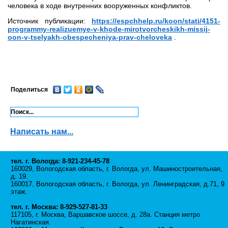
человека в ходе внутренних вооруженных конфликтов.
Источник публикации:
https://espchhelp.ru/koon/stati/4151-
programmy-realizuemye-v-khode-mirotvorcheskikh-missij-
oon-v-tselyakh-obespecheniya-prav-cheloveka
.
Поделиться
Написать нам...
тел. г. Вологда: 8-921-234-45-78
160029, Вологодская область, г. Вологда, ул. Машиностроительная,
д. 19.
160017, Вологодская область, г. Вологда, ул. Ленинградская, д.71, 9
этаж.
тел. г. Москва: 8-929-527-81-33
117105, г. Москва, Варшавское шоссе, д. 28а. Станция метро
Нагатинская.