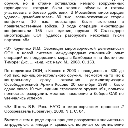
оружия, но в стране оставалось немало вооруженных
группировок, которые были хорошо обучены и готовы
участвовать в боевых действиях. В Мозамбике миротворцам
удалось демобилизовать 80 тыс. военнослужащих сторон
конфликта, 10 тыс. повстанцев были включены в
правительственные войска. В ходе операции миротворцы
конфисковали 155 тыс. единиц оружия. В Сальвадоре
миротворцам ООН удалось разоружить несколько тысяч
партизан <8>.
<8> Крупянко И.М. Эволюция миротворческой деятельности
ООН в новой системе международных отношений: опыт
операций по поддержанию мира в Камбодже и на Восточном
Тиморе: Дис. ... канд. ист. наук. М., 2008. С. 153.
По подсчетам ООН, в Косово в 2003 г. находилось от 330 до
460 тыс. единиц огнестрельного оружия. Несмотря на то что к
контрольному сроку окончания демилитаризации
Освободительной Армии Косово 20 сентября 1999 г. было
сдано около 10 тыс. единиц стрелкового оружия <9>, попытки
полностью разоружить местное население и бойцов ОАК не
увенчались успехом.
<9> Штоль В.В. Роль НАТО в миротворческом процессе //
Обозреватель (Observer). 2008. N 1. С. 84.
Вместе с тем в ряде стран процесс разоружения значительно
затруднялся, а иногда и срывался, встречая сопротивление