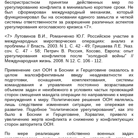
беспристрастном принятии действенных мер по
урегулированию конфликта в минимально короткие сроки. Не
был сформирован международный механизм, который
функционировал бы на основании единого замысла и четкой
системы ответственности за разрешение различных аспектов
урегулирования югославского кризиса <7>.
<7> Лутовинов В.И., Романченко Ю.Г. Российское участие в
международных миротворческих операциях: анализ и
проблемы // Власть. 2003. N 1. С. 42 - 49; Гришаева Л.Е. Указ.
соч. С. 47 - 58; Петрич В. Россия, Косово, Европа: опыт
урегулирования конфликтов после "холодной войны" //
Международная жизнь. 2008. N 12. С. 106 - 112.
Применение сил ООН в Боснии и Герцеговине оказалось в
целом малоэффективным ввиду неадекватности их
подготовки, оснащения, комплектования, системы
командования и управления постоянно возраставшим
объемом задач и неизбежного в условиях частых провокаций
сторон смещения мандата операции по направлению к мерам
принуждения к миру. Политические решения ООН являлись
лишь следствием изменения ситуации, не опережая ее
развитие. Подобное "политическое урегулирование", как это
было в Боснии и Герцеговине, Хорватии, привело к
увеличению жертв конфликта и снижению у конфликтующих
сторон авторитета ООН.
По мере реализации собственно военных задач