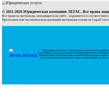
© 2011-2026 Юридическая компания ЛЕГАС. Все права за
Все права на материалы, находящиеся на сайте , охраняются в соответствии 
При полном или частичном использовании материалов ссылка на LegasCom.ru
Представительство в суде и защита прав, досудебное урегулирован
Европейский суд по правам человека. Апелляционная жалоба. Апелляцион
правам человека. Подготовка жалоб в Комитет ООН по правам человек
суд. Арбитражный суд Московского округа. Арбитражный суд Северо-