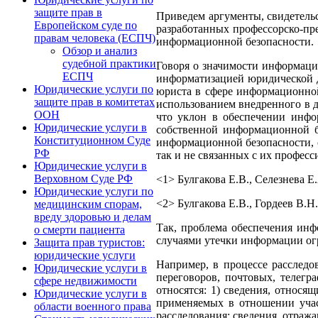
защите прав в
Приведем аргументы, свидетель
Европейском суде по
разработанных профессорско-пр
правам человека (ЕСПЧ)
информационной безопасности.
Обзор и анализ
судебной практики
Говоря о значимости информаци
ЕСПЧ
информатизацией юридической де
Юридические услуги по
юриста в сфере информационной
защите прав в комитетах
использованием внедренного в д
ООН
что уклон в обеспечении инфо
Юридические услуги в
собственной информационной б
Конституционном Суде
информационной безопасности, с
РФ
так и не связанных с их профес
Юридические услуги в
Верховном Суде РФ
<1> Булгакова Е.В., Селезнева 
Юридические услуги по
<2> Булгакова Е.В., Гордеев В.
медицинским спорам,
вреду здоровью и делам
Так, проблема обеспечения инф
о смерти пациента
случаями утечки информации ог
Защита прав туристов:
юридические услуги
Например, в процессе расследо
Юридические услуги в
переговоров, почтовых, телегр
сфере недвижимости
относятся: 1) сведения, относя
Юридические услуги в
применяемых в отношении участ
области военного права
расследования; сведения, отраж