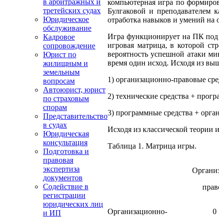
в арбитражных и
компьютерная игра по формиров
третейских судах
Булгаковой и преподавателем к
Юридическое
отработка навыков и умений на
обслуживание
Игра функционирует на ПК под 
Кадровое
игровая матрица, в которой ст
сопровождение
вероятность успешной атаки мин
Юрист по
время один исход. Исходя из в
жилищным и
земельным
1) организационно-правовые сре
вопросам
Автоюрист, юрист
2) технические средства + прогр
по страховым
спорам
3) программные средства + орга
Представительство
в судах
Исходя из классической теории 
Юридическая
консультация
Таблица 1. Матрица игры.
Подготовка и
правовая
экспертиза
Органи
документов
Содействие в
пра
регистрации
юридических лиц
Организационно-
и ИП