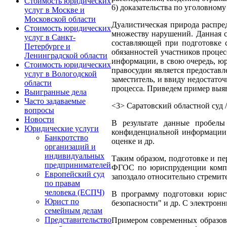
Стоимость юридических
6) доказательства по уголовному
услуг в Москве и
Московской области
Дуалистическая природа распре
Стоимость юридических
множеству нарушений. Данная с
услуг в Санкт-
составляющей при подготовке с
Петербурге и
обязанностей участников проце
Ленинградской области
информации, в свою очередь, ю
Стоимость юридических
правосудии является предоставл
услуг в Вологодской
заместитель, и ввиду недостат
области
процесса. Приведем пример выя
Выигранные дела
Часто задаваемые
<3> Саратовский областной суд 
вопросы
Новости
В результате данные пробелы
Юридические услуги
конфиденциальной информации 
Банкротство
оценке и др.
организаций и
индивидуальных
Таким образом, подготовке и пе
предпринимателей
ФГОС по юриспруденции компет
Европейский суд
запоздало относительно стремит
по правам
человека (ЕСПЧ)
В программу подготовки юрист
Юрист по
безопасности" и др. С электро
семейным делам
Представительство
Примером современных образов