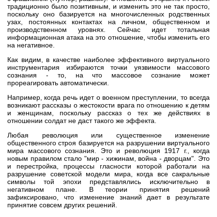
традиционно было позитивным, и изменить это не так просто,
поскольку оно базируется на многочисленных родственных
узах, постоянных контактах на личном, общественном и
производственном уровнях. Сейчас идет тотальная
информационная атака на это отношение, чтобы изменить его
на негативное.
Как видим, в качестве наиболее эффективного виртуального
инструментария избираются точки уязвимости массового
сознания - то, на что массовое сознание может
прореагировать автоматически.
Например, когда речь идет о военном преступлении, то всегда
возникают рассказы о жестокости врага по отношению к детям
и женщинам, поскольку рассказ о тех же действиях в
отношении солдат не даст такого же эффекта.
Любая революция или существенное изменение
общественного строя базируется на разрушении виртуального
мира массового сознания. Это и революция 1917 г., когда
новым правилом стало "мир - хижинам, война - дворцам". Это
и перестройка, процессы гласности которой работали на
разрушение советской модели мира, когда все сакральные
символы той эпохи представлялись исключительно в
негативном плане. В теории принятия решений
зафиксировано, что изменение знаний дает в результате
принятие совсем других решений.