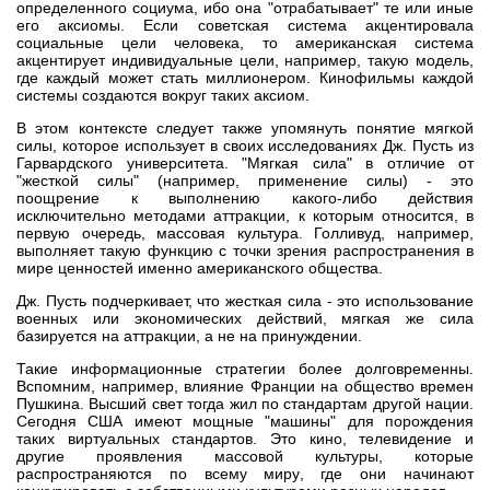
определенного социума, ибо она "отрабатывает" те или иные
его аксиомы. Если советская система акцентировала
социальные цели человека, то американская система
акцентирует индивидуальные цели, например, такую модель,
где каждый может стать миллионером. Кинофильмы каждой
системы создаются вокруг таких аксиом.
В этом контексте следует также упомянуть понятие мягкой
силы, которое использует в своих исследованиях Дж. Пусть из
Гарвардского университета. "Мягкая сила" в отличие от
"жесткой силы" (например, применение силы) - это
поощрение к выполнению какого-либо действия
исключительно методами аттракции, к которым относится, в
первую очередь, массовая культура. Голливуд, например,
выполняет такую функцию с точки зрения распространения в
мире ценностей именно американского общества.
Дж. Пусть подчеркивает, что жесткая сила - это использование
военных или экономических действий, мягкая же сила
базируется на аттракции, а не на принуждении.
Такие информационные стратегии более долговременны.
Вспомним, например, влияние Франции на общество времен
Пушкина. Высший свет тогда жил по стандартам другой нации.
Сегодня США имеют мощные "машины" для порождения
таких виртуальных стандартов. Это кино, телевидение и
другие проявления массовой культуры, которые
распространяются по всему миру, где они начинают