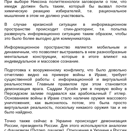
При выборе Никсона политтехнологи заговорили о том, что
имидж должен быть таким, который бы вызвал почти
химическую реакцию избирателей, т.е. рациональное
мышление в этом не должно участвовать.
В случае кризисной ситуации в информационном
пространстве происходит спин-докторинг, т.е. попытка
развернуть информационно ситуацию таким образом, чтобы
это было более выгодно для коммуникатора.
Информационное пространство является мобильным и
динамичным, что позволяет выстраивать в нем разнообразные
ментальные конструкции, которые в итоге влияют на
индивидуальное и массовое сознание.
Подготовка к вооруженному конфликту, что было довольно
отчетливо видно на примере войны в Ираке, требует
существенной работы с информационной и виртуальной
реальностями. Главным правилом при этом становится
демонизация врага. Саддам Хусейн уже в первую войну в
Персидском заливе подавался как арабоязычный Г итлер.
Основанием войны в Ираке стало наличие оружия массового
уничтожения; как выяснилось потом, это была просто
виртуальная реальность, поскольку никакого оружия так и не
было найдено.
Точно также сейчас в Украине происходит демонизация
России, президента России. Для этого используются аналогии
с фашизмом (Путлер, рашизм). Отношение в Украине к России