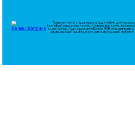
Представительство в суде и защита прав, досудебное урегулирован
Европейский суд по правам человека. Апелляционная жалоба. Апелляцион
правам человека. Подготовка жалоб в Комитет ООН по правам человек
суд. Арбитражный суд Московского округа. Арбитражный суд Северо-