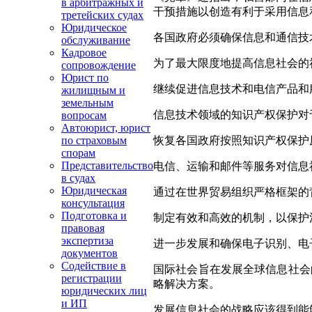
в арбитражных и
干预措施以创造有利于采用信息
третейских судах
Юридическое
各国政府必须确保信息和通信技
обслуживание
Кадровое
为了最大限度地提高信息社会的
сопровождение
Юрист по
继续促进信息技术和电信产品和
жилищным и
земельным
信息技术领域的知识产权保护对
вопросам
Автоюрист, юрист
恢复各国政府按照知识产权保护
по страховым
спорам
Представительство
电信、运输和邮件等服务对信息
в судах
Юридическая
通过在世界贸易组织严格框架的
консультация
Подготовка и
制定有效和高效的机制，以保护
правовая
экспертиза
进一步发展和确保电子识别、电
документов
Содействие в
国际社会旨在发展全球信息社会
регистрации
略解决方案。
юридических лиц
и ИП
发展信息社会的战略应该得到能