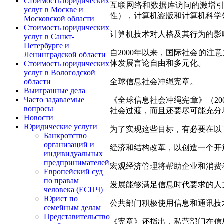
Стоимость юридических
互联网络和数据库访问的激增引
услуг в Москве и
性），计算机盗版和计算机科学
Московской области
Стоимость юридических
计算机技术对人格及其行为的影
услуг в Санкт-
Петербурге и
自2000年以来，国际社会的
Ленинградской области
体发展言论自由和多元化。
Стоимость юридических
услуг в Вологодской
全球信息社会冲绳宪章。
области
Выигранные дела
Часто задаваемые
《全球信息社会冲绳宪章》（2
вопросы
社会过渡，而且还要尽可能充分
Новости
Юридические услуги
为了实现这些目标，有必要在以
Банкротство
организаций и
经济和结构改革，以创造一个开
индивидуальных
предпринимателей
宏观经济管理将帮助企业和消费
Европейский суд
по правам
发展能够满足信息时代要求的人
человека (ЕСПЧ)
Юрист по
公共部门积极使用信息和通讯技
семейным делам
Представительство
《宪章》还指出，私营部门在信