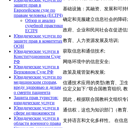
защите прав в
基础设施：其融资、发展和可持
Европейском суде по
правам человека (ЕСПЧ)
确定和克服建立信息社会的障碍;
Обзор и анализ
судебной практики
政府、企业和民间社会在促进信
ЕСПЧ
Юридические услуги по
教育、人力资源发展及培训;
защите прав в комитетах
ООН
获取信息和通信技术;
Юридические услуги в
Конституционном Суде
网络环境中的信息安全;
РФ
Юридические услуги в
Верховном Суде РФ
政策及规管架构发展;
Юридические услуги по
медицинским спорам,
信通技术应用的类型(教育、卫生
вреду здоровью и делам
位定义如下:"联合国教育组织
о смерти пациента
Защита прав туристов:
因此，根据联合国教科文组织专
юридические услуги
Юридические услуги в
通信权，这也为知识部门（教育
сфере недвижимости
Юридические услуги в
支持语言和文化多样性。 在信
области военного права