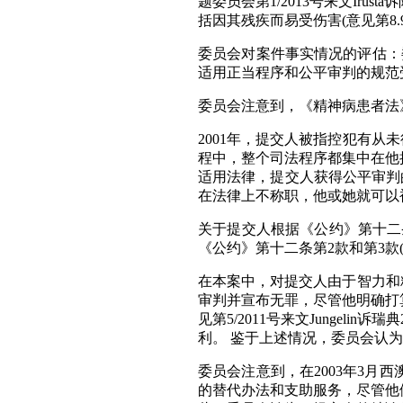
题委员会第1/2013号来文Ir
括因其残疾而易受伤害(意见第8.
委员会对案件事实情况的评估：
适用正当程序和公平审判的规范
委员会注意到，《精神病患者法
2001年，提交人被指控犯有从未
程中，整个司法程序都集中在他
适用法律，提交人获得公平审判
在法律上不称职，他或她就可以
关于提交人根据《公约》第十二
《公约》第十二条第2款和第3款(
在本案中，对提交人由于智力和
审判并宣布无罪，尽管他明确打
见第5/2011号来文Junge
利。 鉴于上述情况，委员会认为
委员会注意到，在2003年3
的替代办法和支助服务，尽管他