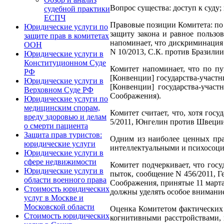
Вопрос существа: доступ к суду
судебной практики
ЕСПЧ
Правовые позиции Комитета: по 
Юридические услуги по
защиту закона и равное пользо
защите прав в комитетах
напоминает, что дискриминация
ООН
N 10/2013, С.К. против Бразилии,
Юридические услуги в
Конституционном Суде
Комитет напоминает, что по пу
РФ
[Конвенции] государства-участн
Юридические услуги в
[Конвенции] государства-учас
Верховном Суде РФ
Соображения).
Юридические услуги по
медицинским спорам,
Комитет считает, что, хотя го
вреду здоровью и делам
5/2011, Юнгелин против Швеции,
о смерти пациента
Защита прав туристов:
Одним из наиболее ценных прав
юридические услуги
интеллектуальными и психосоци
Юридические услуги в
сфере недвижимости
Комитет подчеркивает, что гос
Юридические услуги в
пыток, сообщение N 456/2011, Г
области военного права
Соображения, принятые 11 марта
Стоимость юридических
должны уделять особое внимание
услуг в Москве и
Московской области
Оценка Комитетом фактических о
Стоимость юридических
когнитивными расстройствами, 