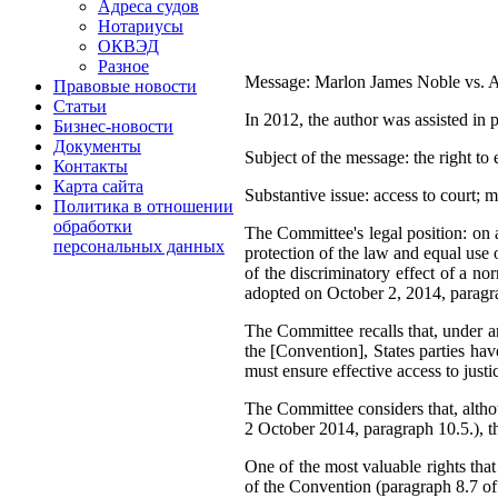
Адреса судов
Нотариусы
ОКВЭД
Разное
Message: Marlon James Noble vs. Au
Правовые новости
Статьи
In 2012, the author was assisted in
Бизнес-новости
Документы
Subject of the message: the right to 
Контакты
Карта сайта
Substantive issue: access to court; me
Политика в отношении
обработки
The Committee's legal position: on a
персональных данных
protection of the law and equal use 
of the discriminatory effect of a no
adopted on October 2, 2014, paragra
The Committee recalls that, under art
the [Convention], States parties hav
must ensure effective access to just
The Committee considers that, althou
2 October 2014, paragraph 10.5.), th
One of the most valuable rights that 
of the Convention (paragraph 8.7 of