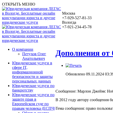
ОТКРЫТЬ МЕНЮ
Москва
+7-929-527-81-33
Вологда
+7-921-234-45-78
О компании
Дополнения от 
Петухов Олег
Анатольевич
Юридические услуги в
сфере IT,
информационной
Обновлено 09.11.2024 03:3
безопасности и защиты
персональных данных
Юридические услуги по
банкротству
Сообщение: Марлон Джеймс Нобл 
Юридические услуги по
защите прав в
В 2012 году автору сообщения 
Европейском суде по
Тема сообщения: право пользова
правам человека (ЕСПЧ)
Обзор и анализ