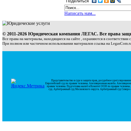
Поделиться
Написать нам...
© 2011-2026 Юридическая компания ЛЕГАС. Все права за
Все права на материалы, находящиеся на сайте , охраняются в соответствии 
При полном или частичном использовании материалов ссылка на LegasCom.ru
Представительство в суде и защита прав, досудебное урегулирован
Европейский суд по правам человека. Апелляционная жалоба. Апелляцион
правам человека. Подготовка жалоб в Комитет ООН по правам человек
суд. Арбитражный суд Московского округа. Арбитражный суд Северо-