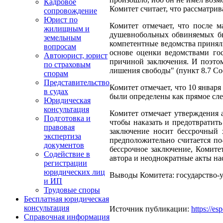
Кадровое
Комитет считает, что рассматрив
сопровождение
Юрист по
Комитет отмечает, что после м
жилищным и
душевнобольных обвиняемых был
земельным
компетентные ведомства приняли
вопросам
основе оценки ведомствами гос
Автоюрист, юрист
причиной заключения. И поэтому
по страховым
лишения свободы" (пункт 8.7 Со
спорам
Представительство
Комитет отмечает, что 10 января
в судах
были определены как прямое сле
Юридическая
консультация
Комитет отмечает утверждения а
Подготовка и
чтобы наказать и предотвратить
правовая
заключение носит бессрочный 
экспертиза
предположительно считается по
документов
бессрочное заключение, Комите
Содействие в
автора и неоднократные акты на
регистрации
юридических лиц
Выводы Комитета: государство-уча
и ИП
Трудовые споры
Бесплатная юридическая
консультация
Источник публикации:
https://e
Справочная информация