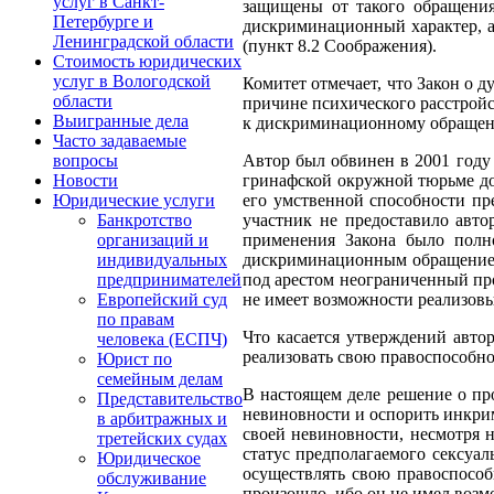
услуг в Санкт-
защищены от такого обращения 
Петербурге и
дискриминационный характер, а
Ленинградской области
(пункт 8.2 Соображения).
Стоимость юридических
услуг в Вологодской
Комитет отмечает, что Закон о
области
причине психического расстройс
Выигранные дела
к дискриминационному обращени
Часто задаваемые
Автор был обвинен в 2001 году 
вопросы
гринафской окружной тюрьме до 
Новости
его умственной способности пре
Юридические услуги
участник не предоставило авто
Банкротство
применения Закона было полно
организаций и
дискриминационным обращением п
индивидуальных
под арестом неограниченный про
предпринимателей
не имеет возможности реализовы
Европейский суд
по правам
Что касается утверждений авто
человека (ЕСПЧ)
реализовать свою правоспособно
Юрист по
семейным делам
В настоящем деле решение о про
Представительство
невиновности и оспорить инкрим
в арбитражных и
своей невиновности, несмотря 
третейских судах
статус предполагаемого сексуа
Юридическое
осуществлять свою правоспособ
обслуживание
произошло, ибо он не имел возм