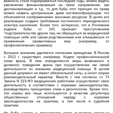
важность стала подчеркиваться последние годы, можно видеть
увеличение финансирования на такое направление, как
диспансеризация и т.д., то для Кубы этот принцип по праву
можно назвать центральным, даже системообразующим, что
объясняется соображениями экономии ресурсов. В целях его
реализации создано требование постоянного периодического
осмотра населения. Более того, интересно, что в Уголовном
кодексе Кубы ст. 241 признает преступлением
"подстрекательство других лиц не обращаться за медицинской
помощью себе или своим родственникам или отказываться от
применения превентивных мер (например, от
профилактических прививок).
Большое значение уделяется этическим принципам. В России
с 2012 г. существует, например, Кодекс профессиональной
этики врача. В нем определяются меры возможного и
должного поведения врача при осуществлении им своей
деятельности по оказанию медицинской помощи. В целом
данный документ не имеет обязательной силы, а носит скорее
рекомендательный характер. Вместе с тем согласно ст. 73
Закона N 323-ФЗ медицинские работники осуществляют свою
деятельность в соответствии с нормами законодательства,
руководствуясь принципами этики и деонтологии. Кроме того,
эти нормы все чаще используются в качестве регулятора
общественных отношений наряду с нормами
законодательства на практике, в том числе и судебной
практике.
На Кубе наряду с принципами этики выделяют отдельно