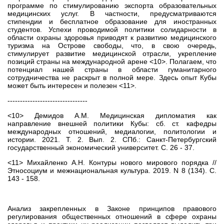
программе по стимулированию экспорта образовательных
медицинских услуг. В частности, предусматриваются
стипендии и бесплатное образование для иностранных
студентов. Успехи проводимой политики солидарности в
области охраны здоровья приводят к развитию медицинского
туризма на Острове свободы, что, в свою очередь,
стимулирует развитие медицинской отрасли, укрепление
позиций страны на международной арене <10>. Полагаем, что
потенциал нашей страны в области гуманитарного
сотрудничества не раскрыт в полной мере. Здесь опыт Кубы
может быть интересен и полезен <11>.
--------------------------------
<10> Демидов А.М. Медицинская дипломатия как
направление внешней политики Кубы: сб. ст. кафедры
международных отношений, медиалогии, политологии и
истории. 2021. Т. 2. Вып. 2. СПб.: Санкт-Петербургский
государственный экономический университет. С. 26 - 37.
<11> Михайленко А.Н. Контуры нового мирового порядка //
Этносоциум и межнациональная культура. 2019. N 8 (134). С.
143 - 158.
Анализ закрепленных в Законе принципов правового
регулирования общественных отношений в сфере охраны