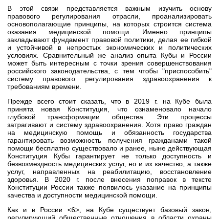
В этой связи представляется важным изучить основу
правового регулирования отрасли, проанализировать
основополагающие принципы, на которых строится система
оказания медицинской помощи. Именно принципы
закладывают фундамент правовой политики, делая ее гибкой
и устойчивой в непростых экономических и политических
условиях. Сравнительный же анализ опыта Кубы и России
может быть интересным с точки зрения совершенствования
российского законодательства, с тем чтобы "приспособить"
систему правового регулирования здравоохранения к
требованиям времени.
Прежде всего стоит сказать, что в 2019 г. на Кубе была
принята новая Конституция, что ознаменовало начало
глубокой трансформации общества. Эти процессы
затрагивают и систему здравоохранения. Хотя право граждан
на медицинскую помощь и обязанность государства
гарантировать возможность получения гражданами такой
помощи бесплатно существовало и ранее, ныне действующая
Конституция Кубы гарантирует не только доступность и
безвозмездность медицинских услуг, но и их качество, а также
услуг, направленных на реабилитацию, восстановление
здоровья. В 2020 г. после внесения поправок в тексте
Конституции России также появилось указание на принципы
качества и доступности медицинской помощи.
Как и в России <6>, на Кубе существует базовый закон,
регулирующий общественные отношения в области охраны