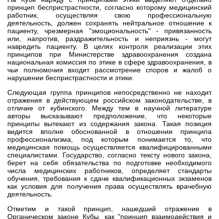
принцип беспристрастности, согласно которому медицинский
работник, осуществляя свою профессиональную
деятельность, должен сохранять нейтральное отношение к
пациенту, чрезмерная "эмоциональность" - привязанность
или, напротив, раздражительность и неприязнь - могут
навредить пациенту. В целях контроля реализации этих
принципов при Министерстве здравоохранения создана
национальная комиссия по этике в сфере здравоохранения, в
чьи полномочия входит рассмотрение споров и жалоб о
нарушении беспристрастности и этики.
Следующая группа принципов непосредственно не находит
отражения в действующем российском законодательстве, в
отличие от кубинского. Между тем в научной литературе
авторы высказывают предположение, что некоторые
принципы вытекают из содержания закона. Такая позиция
видится вполне обоснованной в отношении принципа
профессионализма, под которым понимается то, что
медицинская помощь осуществляется квалифицированными
специалистами. Государство, согласно тексту нового закона,
берет на себя обязательства по подготовке необходимого
числа медицинских работников, определяет стандарты
обучения, требования к сдаче квалификационных экзаменов
как условия для получения права осуществлять врачебную
деятельность.
Отметим и такой принцип, нашедший отражение в
Органическом законе Кубы, как "принцип взаимодействия и