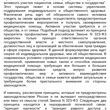
активного участия пациентов, семьи, общества и государства".
Этот принцип лежит в основе системы укрепления,
поддержания индивидуального и общественного здоровья.
Фактически речь идет об обязанности самого человека
следить за своим здоровьем, осуществлять предусмотренные
профилактические мероприятия и получать своевременно
медицинскую помощь. Активное участие требуется и от
общества, и от семьи. Подобный подход вытекает из принципа
приоритета профилактики. В российском Законе N 323-ФЗ
закреплен только принцип ответственности органов
государственной власти и местного самоуправления,
должностных лиц и организаций за обеспечение прав граждан
в сфере охраны здоровья. В данной формулировке речь идет
скорее об индивидуальном здоровье, чем об общественном. В
современных условиях стремительного развития медицинских
технологий, применения новых тактик и способов оказания
медицинской помощи, требующих все больших и больших
объемов финансовых средств, вопрос развития
профилактических мер и активного взаимодействия
государства, общества и семьи кажется крайне актуальным и
требующим более пристального внимания со стороны
законодателя.
И наконец, рассмотрим принципы, которые не предусмотрены
законодательством России и не вытекают непосредственно
или явно из смысла статей Закона N 323-ФЗ. Следующие два
принципа находятся в неразрывной логической связи:
"принцип научности" и "принцип равного доступа к