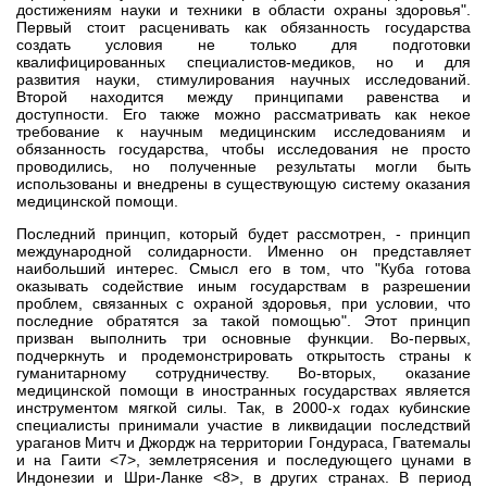
достижениям науки и техники в области охраны здоровья".
Первый стоит расценивать как обязанность государства
создать условия не только для подготовки
квалифицированных специалистов-медиков, но и для
развития науки, стимулирования научных исследований.
Второй находится между принципами равенства и
доступности. Его также можно рассматривать как некое
требование к научным медицинским исследованиям и
обязанность государства, чтобы исследования не просто
проводились, но полученные результаты могли быть
использованы и внедрены в существующую систему оказания
медицинской помощи.
Последний принцип, который будет рассмотрен, - принцип
международной солидарности. Именно он представляет
наибольший интерес. Смысл его в том, что "Куба готова
оказывать содействие иным государствам в разрешении
проблем, связанных с охраной здоровья, при условии, что
последние обратятся за такой помощью". Этот принцип
призван выполнить три основные функции. Во-первых,
подчеркнуть и продемонстрировать открытость страны к
гуманитарному сотрудничеству. Во-вторых, оказание
медицинской помощи в иностранных государствах является
инструментом мягкой силы. Так, в 2000-х годах кубинские
специалисты принимали участие в ликвидации последствий
ураганов Митч и Джордж на территории Гондураса, Гватемалы
и на Гаити <7>, землетрясения и последующего цунами в
Индонезии и Шри-Ланке <8>, в других странах. В период