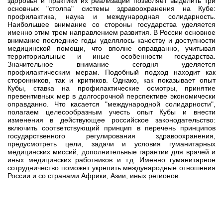
здоровья и практики их реализации позволяет выделить три
основных "столпа" системы здравоохранения на Кубе:
профилактика, наука и международная солидарность.
Наибольшее внимание со стороны государства уделяется
именно этим трем направлением развития. В России основное
внимание последние годы уделялось качеству и доступности
медицинской помощи, что вполне оправданно, учитывая
территориальные и иные особенности государства.
Значительное внимание сегодня уделяется
профилактическим мерам. Подобный подход находит как
сторонников, так и критиков. Однако, как показывает опыт
Кубы, ставка на профилактические осмотры, принятие
превентивных мер в долгосрочной перспективе экономически
оправданно. Что касается "международной солидарности",
полагаем целесообразным учесть опыт Кубы и внести
изменения в действующее российское законодательство:
включить соответствующий принцип в перечень принципов
государственного регулирования здравоохранения,
предусмотреть цели, задачи и условия гуманитарных
медицинских миссий, дополнительные гарантии для врачей и
иных медицинских работников и т.д. Именно гуманитарное
сотрудничество поможет укрепить международные отношения
России и со странами Африки, Азии, иных регионов.