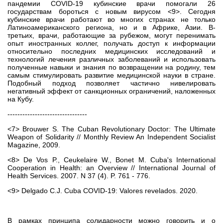
пандемии COVID-19 кубинские врачи помогали 26
государствам бороться с новым вирусом <9>. Сегодня
кубинские врачи работают во многих странах не только
Латиноамериканского региона, но и в Африке, Азии. В-
третьих, врачи, работающие за рубежом, могут перенимать
опыт иностранных коллег, получать доступ к информации
относительно последних медицинских исследований и
технологий лечения различных заболеваний и использовать
полученные навыки и знания по возвращении на родину, тем
самым стимулировать развитие медицинской науки в стране.
Подобный подход позволяет частично нивелировать
негативный эффект от санкционных ограничений, наложенных
на Кубу.
--------------------------------
<7> Brouwer S. The Cuban Revolutionary Doctor: The Ultimate
Weapon of Solidarity // Monthly Review An Independent Socialist
Magazine, 2009.
<8> De Vos P., Ceukelaire W., Bonet M. Cuba's International
Cooperation in Health: an Overview // International Journal of
Health Services. 2007. N 37 (4). P. 761 - 776.
<9> Delgado C.J. Cuba COVID-19: Valores revelados. 2020.
В рамках принципа солидарности можно говорить и о