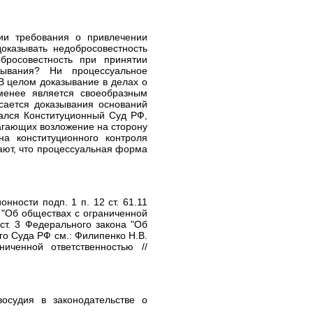
ии требования о привлечении
оказывать недобросовестность
бросовестность при принятии
ывания? Ни процессуальное
 В целом доказывание в делах о
менее является своеобразным
асается доказывания оснований
вался Конституционный Суд РФ,
агающих возложение на сторону
а конституционного контроля
ают, что процессуальная форма
нности подп. 1 п. 12 ст. 61.11
а "Об обществах с ограниченной
 ст. 3 Федерального закона "Об
го Суда РФ см.: Филипенко Н.В.
иченной ответственностью //
осудия в законодательстве о