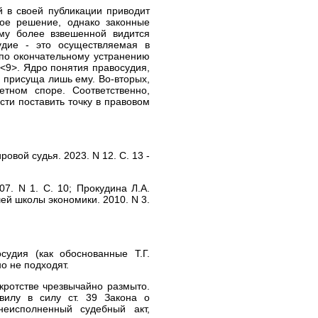
й в своей публикации приводит
ное решение, однако законные
му более взвешенной видится
удие - это осуществляемая в
по окончательному устранению
<9>. Ядро понятия правосудия,
я присуща лишь ему. Во-вторых,
етном споре. Соответственно,
ти поставить точку в правовом
овой судья. 2023. N 12. С. 13 -
7. N 1. С. 10; Прокудина Л.А.
ей школы экономики. 2010. N 3.
удия (как обоснованные Т.Г.
о не подходят.
кротстве чрезвычайно размыто.
вилу в силу ст. 39 Закона о
еисполненный судебный акт,