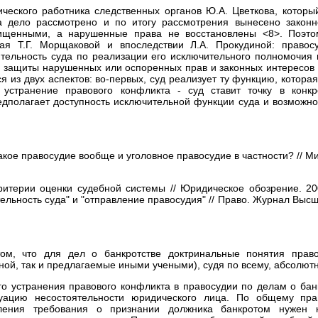
ческого работника следственных органов Ю.А. Цветкова, которы
а дело рассмотрено и по итогу рассмотрения вынесено закон
ищенными, а нарушенные права не восстановлены <8>. Поэто
ая Т.Г. Морщаковой и впоследствии Л.А. Прокудиной: правос
тельность суда по реализации его исключительного полномочия 
 защиты нарушенных или оспоренных прав и законных интересов 
я из двух аспектов: во-первых, суд реализует ту функцию, котора
 устранение правового конфликта - суд ставит точку в конкр
едполагает доступность исключительной функции суда и возможнос
акое правосудие вообще и уголовное правосудие в частности? // Мир
ритерии оценки судебной системы // Юридическое обозрение. 200
льность суда" и "отправление правосудия" // Право. Журнал Высш
ом, что для дел о банкротстве доктринальные понятия правос
ой, так и предлагаемые иными учеными), судя по всему, абсолютн
ого устранения правового конфликта в правосудии по делам о бан
уацию несостоятельности юридического лица. По общему пра
ления требования о признании должника банкротом нужен н