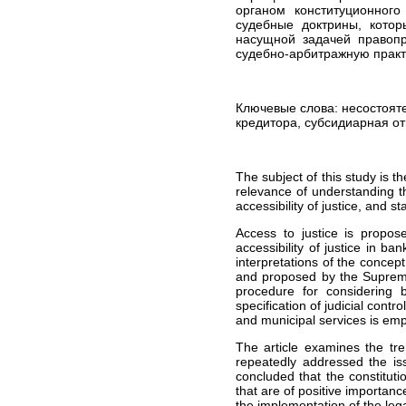
органом конституционног
практики ЕСПЧ
судебные доктрины, кото
насущной задачей правопр
ЮРИДИЧЕСКИЕ УСЛУГИ
судебно-арбитражную практ
ПО ЗАЩИТЕ ПРАВ В
КОМИТЕТАХ ООН
ЮРИДИЧЕСКИЕ УСЛУГИ В
КОНСТИТУЦИОННОМ
Ключевые слова: несостояте
СУДЕ РФ
кредитора, субсидиарная от
ЮРИДИЧЕСКИЕ УСЛУГИ В
ВЕРХОВНОМ СУДЕ РФ
The subject of this study is t
ЮРИДИЧЕСКИЕ УСЛУГИ
relevance of understanding th
ПО МЕДИЦИНСКИМ
accessibility of justice, and s
СПОРАМ, ВРЕДУ
ЗДОРОВЬЮ И ДЕЛАМ О
Access to justice is propose
СМЕРТИ ПАЦИЕНТА
accessibility of justice in b
ЗАЩИТА ПРАВ
interpretations of the conce
ТУРИСТОВ:
and proposed by the Supreme 
ЮРИДИЧЕСКИЕ УСЛУГИ
procedure for considering b
specification of judicial contr
ЮРИДИЧЕСКИЕ УСЛУГИ В
and municipal services is em
СФЕРЕ НЕДВИЖИМОСТИ
ЮРИДИЧЕСКИЕ УСЛУГИ В
The article examines the tre
ОБЛАСТИ ВОЕННОГО
repeatedly addressed the issu
ПРАВА
concluded that the constituti
that are of positive importanc
СТОИМОСТЬ
the implementation of the legal