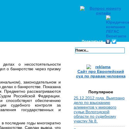
Поделиться
 делах о несостоятельности
ел о банкротстве через призму
Сайт про Европейский
суд по правам человека
ринальном), законодательном и
 делах о банкротстве. Показана
м. Предметно рассматриваются
Популярное
Судом Российской Федерации.
25.12.2012 года. Выиграно
 и способствуют обеспечению
дело по взысканию
ации судебного контроля за
алиментов у мирового
авления государственных и
судьи Вологодской
области по судебному
участку № 8.
 в последние годы многократно
анкротстве. Сделан вывод, что