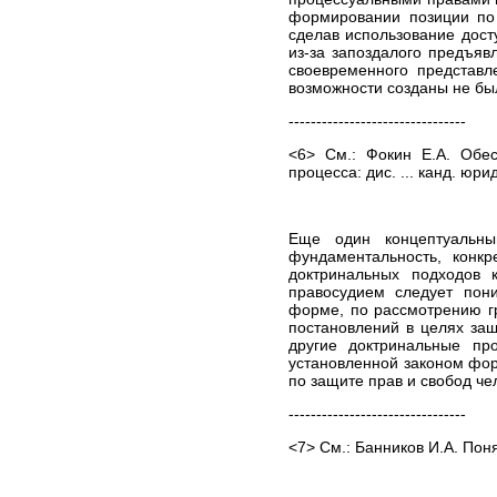
ИНФОРМАЦИЯ
формировании позиции по 
Адреса судов
сделав использование дост
из-за запоздалого предъяв
Нотариусы
своевременного представл
ОКВЭД
возможности созданы не бы
Разное
--------------------------------
ПРАВОВЫЕ НОВОСТИ
<6> См.: Фокин Е.А. Обес
процесса: дис. ... канд. юрид
СТАТЬИ
БИЗНЕС-НОВОСТИ
ДОКУМЕНТЫ
Еще один концептуальны
КОНТАКТЫ
фундаментальность, конк
доктринальных подходов 
КАРТА САЙТА
правосудием следует пони
ПОЛИТИКА В
форме, по рассмотрению г
ОТНОШЕНИИ ОБРАБОТКИ
постановлений в целях защ
ПЕРСОНАЛЬНЫХ
другие доктринальные про
ДАННЫХ
установленной законом фор
по защите прав и свобод че
--------------------------------
<7> См.: Банников И.А. Поня