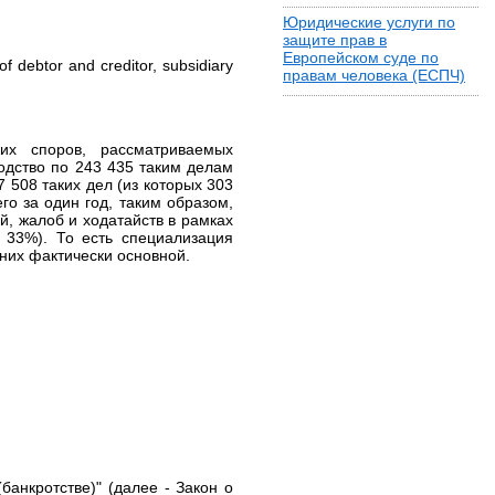
Юридические услуги по
защите прав в
Европейском суде по
of debtor and creditor, subsidiary
правам человека (ЕСПЧ)
ких споров, рассматриваемых
одство по 243 435 таким делам
7 508 таких дел (из которых 303
го за один год, таким образом,
, жалоб и ходатайств в рамках
а 33%). То есть специализация
них фактически основной.
банкротстве)" (далее - Закон о