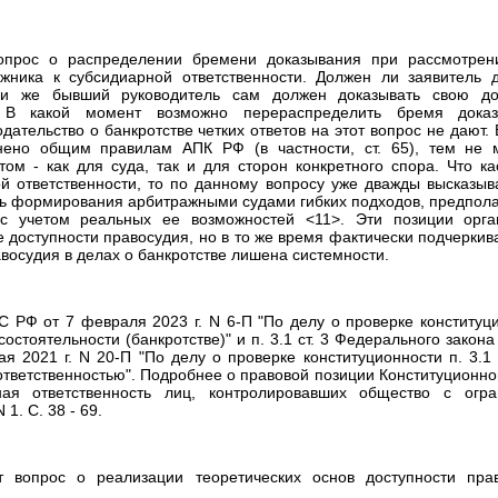
вопрос о распределении бремени доказывания при рассмотрен
жника к субсидиарной ответственности. Должен ли заявитель д
ли же бывший руководитель сам должен доказывать свою до
 В какой момент возможно перераспределить бремя доказ
одательство о банкротстве четких ответов на этот вопрос не дают.
инено общим правилам АПК РФ (в частности, ст. 65), тем не 
ом - как для суда, так и для сторон конкретного спора. Что к
й ответственности, то по данному вопросу уже дважды высказы
ь формирования арбитражными судами гибких подходов, предпол
 с учетом реальных ее возможностей <11>. Эти позиции орган
 доступности правосудия, но в то же время фактически подчеркив
восудия в делах о банкротстве лишена системности.
 РФ от 7 февраля 2023 г. N 6-П "По делу о проверке конституцио
остоятельности (банкротстве)" и п. 3.1 ст. 3 Федерального закон
ая 2021 г. N 20-П "По делу о проверке конституционности п. 3.1
ответственностью". Подробнее о правовой позиции Конституционно
ная ответственность лиц, контролировавших общество с огран
1. С. 38 - 69.
т вопрос о реализации теоретических основ доступности прав