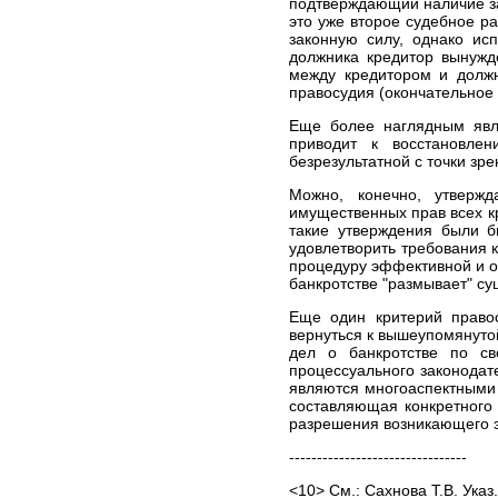
подтверждающий наличие за
это уже второе судебное р
законную силу, однако ис
должника кредитор вынужд
между кредитором и долж
правосудия (окончательное 
Еще более наглядным явля
приводит к восстановлен
безрезультатной с точки зр
Можно, конечно, утвержд
имущественных прав всех кр
такие утверждения были б
удовлетворить требования 
процедуру эффективной и о
банкротстве "размывает" с
Еще один критерий право
вернуться к вышеупомянуто
дел о банкротстве по св
процессуального законодат
являются многоаспектными 
составляющая конкретного 
разрешения возникающего э
--------------------------------
<10> См.: Сахнова Т.В. Указ. 