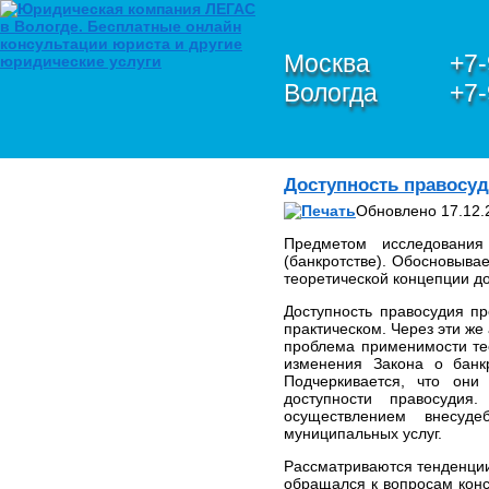
Москва
+7-
Вологда
+7-
О КОМПАНИИ
Доступность правосуд
Петухов Олег Анатольевич
Обновлено 17.12.
ЮРИДИЧЕСКИЕ УСЛУГИ В
СФЕРЕ IT,
Предметом исследования
ИНФОРМАЦИОННОЙ
(банкротстве). Обосновыва
БЕЗОПАСНОСТИ И
теоретической концепции д
ЗАЩИТЫ
ПЕРСОНАЛЬНЫХ
Доступность правосудия пр
ДАННЫХ
практическом. Через эти же
проблема применимости те
ЮРИДИЧЕСКИЕ УСЛУГИ
изменения Закона о банк
ПО БАНКРОТСТВУ
Подчеркивается, что они
ЮРИДИЧЕСКИЕ УСЛУГИ
доступности правосудия.
ПО ЗАЩИТЕ ПРАВ В
осуществлением внесуде
ЕВРОПЕЙСКОМ СУДЕ ПО
муниципальных услуг.
ПРАВАМ ЧЕЛОВЕКА
Рассматриваются тенденции
(ЕСПЧ)
обращался к вопросам конс
Обзор и анализ судебной