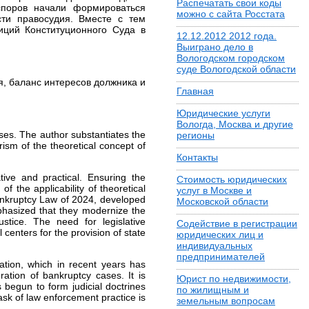
Распечатать свои коды
споров начали формироваться
можно с сайта Росстата
ти правосудия. Вместе с тем
иций Конституционного Суда в
12.12.2012 2012 года.
Выиграно дело в
Вологодском городском
суде Вологодской области
я, баланс интересов должника и
Главная
Юридические услуги
Вологда, Москва и другие
ases. The author substantiates the
регионы
ism of the theoretical concept of
Контакты
ative and practical. Ensuring the
Стоимость юридических
f the applicability of theoretical
услуг в Москве и
Bankruptcy Law of 2024, developed
Московской области
phasized that they modernize the
stice. The need for legislative
Содействие в регистрации
l centers for the provision of state
юридических лиц и
индивидуальных
предпринимателей
ation, which in recent years has
ration of bankruptcy cases. It is
Юрист по недвижимости,
s begun to form judicial doctrines
по жилищным и
task of law enforcement practice is
земельным вопросам