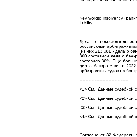
ЮРИДИЧЕСКИХ УСЛУГ В
МОСКВЕ И МОСКОВСКОЙ
ОБЛАСТИ
Key words: insolvency (bankru
СТОИМОСТЬ
liability.
ЮРИДИЧЕСКИХ УСЛУГ В
САНКТ-ПЕТЕРБУРГЕ И
ЛЕНИНГРАДСКОЙ
ОБЛАСТИ
Дела о несостоятельност
СТОИМОСТЬ
российскими арбитражными 
ЮРИДИЧЕСКИХ УСЛУГ В
(из них 213 081 - дела о ба
ВОЛОГОДСКОЙ ОБЛАСТИ
800 составили дела о банкр
составило 38%. Еще больше
ВЫИГРАННЫЕ ДЕЛА
дел о банкротстве: в 2022
ЧАСТО ЗАДАВАЕМЫЕ
арбитражных судов на банкр
ВОПРОСЫ
--------------------------------
НОВОСТИ
<1> См.: Данные судебной ст
ЮРИДИЧЕСКИЕ УСЛУГИ
Банкротство организаций
<2> См.: Данные судебной ст
и индивидуальных
предпринимателей
<3> См.: Данные судебной ст
Европейский суд по
<4> См.: Данные судебной ст
правам человека (ЕСПЧ)
Юрист по семейным
делам
Согласно ст. 32 Федерально
Представительство в