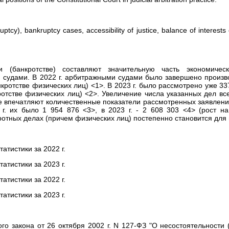
ptcy), bankruptcy cases, accessibility of justice, balance of interests 
и (банкротстве) составляют значительную часть экономичес
судами. В 2022 г. арбитражными судами было завершено произв
нкротстве физических лиц) <1>. В 2023 г. было рассмотрено уже 33
отстве физических лиц) <2>. Увеличение числа указанных дел все
 впечатляют количественные показатели рассмотренных заявлений
 г. их было 1 954 876 <3>, в 2023 г. - 2 608 303 <4> (рост н
отных делах (причем физических лиц) постепенно становится для 
атистики за 2022 г.
атистики за 2023 г.
атистики за 2022 г.
атистики за 2023 г.
го закона от 26 октября 2002 г. N 127-ФЗ "О несостоятельности (