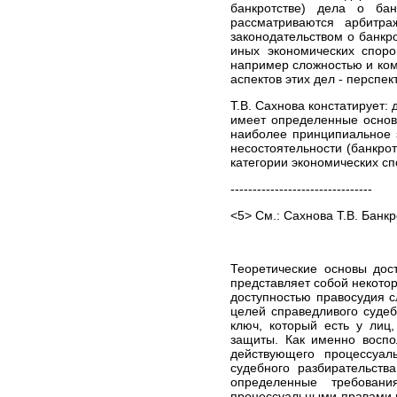
банкротстве) дела о ба
арбитражных и третейских
рассматриваются арбитр
судах
законодательством о банкро
Юридическое
иных экономических спор
обслуживание
например сложностью и ко
аспектов этих дел - перспе
Кадровое сопровождение
Юрист по жилищным и
Т.В. Сахнова констатирует:
земельным вопросам
имеет определенные основа
наиболее принципиальное 
Автоюрист, юрист по
несостоятельности (банкрот
страховым спорам
категории экономических сп
Представительство в
--------------------------------
судах
Юридическая
<5> См.: Сахнова Т.В. Банкр
консультация
Подготовка и правовая
экспертиза документов
Теоретические основы дост
Содействие в регистрации
представляет собой некото
юридических лиц и ИП
доступностью правосудия 
целей справедливого судеб
Трудовые споры
ключ, который есть у лиц
защиты. Как именно воспо
БЕСПЛАТНАЯ
действующего процессуал
ЮРИДИЧЕСКАЯ
судебного разбирательств
КОНСУЛЬТАЦИЯ
определенные требован
СПРАВОЧНАЯ
процессуальными правами и