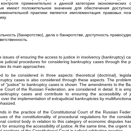
о контроля применительно к данной категории экономических 
рые имеют положительное значение для обеспечения доступнос
именительной практики является имплементация правовых поз
ику.
льность (банкротство), дела о банкротстве, доступность правосуди
ветственность.
he issues of ensuring the access to justice in insolvency (bankruptcy) c
e judicial procedures for considering bankruptcy cases through the pr
tates its main approaches.
d to be considered in three aspects: theoretical (doctrinal), legisl
ankruptcy cases is also considered through these aspects. The problem o
pt of "justice" to bankruptcy cases is shown. The amendments to the 
Court of the Russian Federation, are considered in detail. It is em
ankruptcy cases and contribute to ensuring the accessibility of ju
ol over the implementation of extrajudicial bankruptcies by multifunctiona
phasized.
nds in the practice of the Constitutional Court of the Russian Feder
es of the constitutionality of procedural regulations for the conside
onal control body in relation to this category of economic disputes ha
e for ensuring the accessibility of justice. At the same time, the urgent 
 positions of the Constitutional Court in judicial arbitration practice.