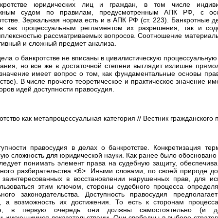
нкротстве юридических лиц и граждан, в том числе индиви
ажным судом по правилам, предусмотренным АПК РФ, с осо
тстве. Зеркальная норма есть и в АПК РФ (ст. 223). Банкротные 
ов как процессуальным регламентом их разрешения, так и сод
мплексностью рассматриваемых вопросов. Соотношение материаль
ктивный и сложный предмет анализа.
 дела о банкротстве не вписаны в цивилистическую процессуальную
ния, но все же в достаточной степени выглядит излишне прямо
значение имеет вопрос о том, как фундаментальные основы прав
стве). В числе прочего теоретическое и практическое значение им
оров идей доступности правосудия.
отство как метапроцессуальная категория // Вестник гражданского пр
упности правосудия в делах о банкротстве. Конкретизация тер
рую сложность для юридической науки. Как ранее было обосновано
следует понимать элемент права на судебную защиту, обеспечив
ного разбирательства <6>. Иными словами, по своей природе дос
, заинтересованных в восстановлении нарушенных прав, для ис
льзоваться этим ключом, стороны судебного процесса определ
ьного законодательства. Доступность правосудия предполага
а, а возможность их достижения. То есть к сторонам процесс
ия, в первую очередь они должны самостоятельно (и доб
 имеющимися доказательствами. Они свободны в выборе стратег