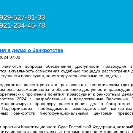
929-527-81-33
921-234-45-78
ия в делах о банкротстве
2024 07:00
 являются вопросы обеспечения доступности правосудия в
ется актуальность осмысления судебных процедур рассмотрения д
оступности правосудия, констатируются основные ее подходы.
едлагается рассматривать в трех аспектах: теоретическом (докт
 аспекты рассматривается и обеспечение доступности правосудия в
оретических прочтений понятия "правосудие" к банкротным дела
ротстве 2024 г., разработанные и предложенные Верховным 
 модернизируют процедуру рассмотрения дел о банкротстве
 Подчеркивается необходимость законодательной конкретиз
бных банкротств многофункциональными центрами предост
 практики Конституционного Суда Российской Федерации, который
титуционности процессуальных регламентов рассмотрения дел о б