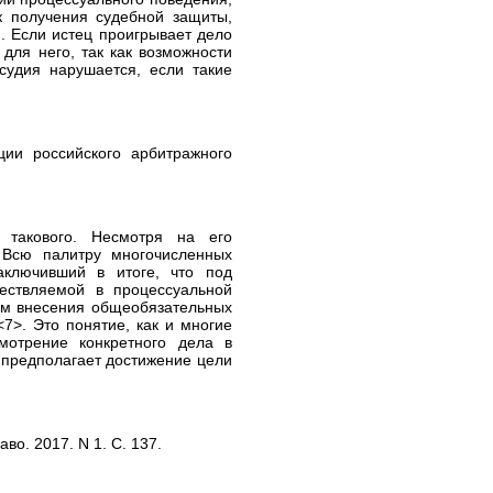
к получения судебной защиты,
. Если истец проигрывает дело
 для него, так как возможности
судия нарушается, если такие
ции российского арбитражного
 такового. Несмотря на его
 Всю палитру многочисленных
аключивший в итоге, что под
ществляемой в процессуальной
ем внесения общеобязательных
7>. Это понятие, как и многие
смотрение конкретного дела в
 предполагает достижение цели
во. 2017. N 1. С. 137.