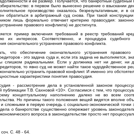
долженности и ее размер. Получается, что банкротный судебный п
азбирательство: в первом было вынесено решение о взыскании ден
полнительное производство оказалось безрезультативным, и в с
ен обратиться в арбитражный суд снова. При такой конструкци
ником лишь формально отвечает критерию правосудия: законно
устранение правового конфликта) не достигнута.
ется пример включения требований в реестр требований кред
ию их интересов. Соответственно, и процедура судебного 
ения окончательного устранения правового конфликта.
ать, что обеспечение окончательного устранения правового
едиторов - это задача суда и, если эта задача не выполняется, зн
ы слишком радикальными. Если у должника нет ни денег, ни д
кредиторов, то явно суд не может найти такое чудодейственное р
кончательно устранить правовой конфликт. И именно это обстояте
ущностные характеристики понятия правосудия.
судия - рассмотрение дела в установленной законом процессу
й публикации Т.В. Сахновой <10>. Согласимся с тем, что процесс
оему концептуальному наполнению далеко не во всем соотве
ельства. Но причины такого положения вещей видятся вполне объ
и сложными в первую очередь с социально-экономической точки 
дела о банкротстве существенно опережает уровень законодатель
кономического вопроса в законодательстве просто нет процессуал
соч. С. 48 - 64.