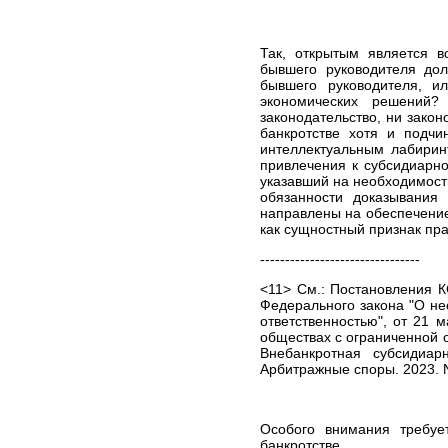
Так, открытым является 
бывшего руководителя дол
бывшего руководителя, и
экономических решений?
законодательство, ни закон
банкротстве хотя и подч
интеллектуальным лабиринт
привлечения к субсидиарно
указавший на необходимост
обязанности доказывания
направлены на обеспечение
как сущностный признак пра
--------------------------------
<11> См.: Постановления КС
Федерального закона "О нес
ответственностью", от 21 м
обществах с ограниченной 
Внебанкротная субсидиар
Арбитражные споры. 2023. N 
Особого внимания требуе
банкротстве.