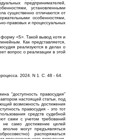
дуальных предпринимателей,
бенностями, установленными
дела существенно отличаются от
ержательными особенностями,
но-правовых и процессуальных
 форму <5>. Такой вывод хотя и
линейным. Как представляется,
осудия реализуются в делах о
еет вопрос о реализации в этой
оцесса. 2024. N 1. С. 48 - 64.
мина "доступность правосудия"
 автором настоящей статьи, под
ающий возможность достижения
тупность правосудия - это тот
пользования средств судебной
яют сами с учетом требований
ет не само достижение целей
а вполне могут предъявляться
росовестно) распоряжаться
ии процессуального поведения,