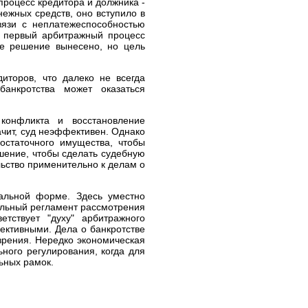
роцесс кредитора и должника -
ежных средств, оно вступило в
вязи с неплатежеспособностью
и первый арбитражный процесс
е решение вынесено, но цель
иторов, что далеко не всегда
банкротства может оказаться
 конфликта и восстановление
ачит, суд неэффективен. Однако
остаточного имущества, чтобы
ешение, чтобы сделать судебную
льство применительно к делам о
альной форме. Здесь уместно
уальный регламент рассмотрения
тствует "духу" арбитражного
ективными. Дела о банкротстве
зрения. Нередко экономическая
ного регулирования, когда для
ьных рамок.