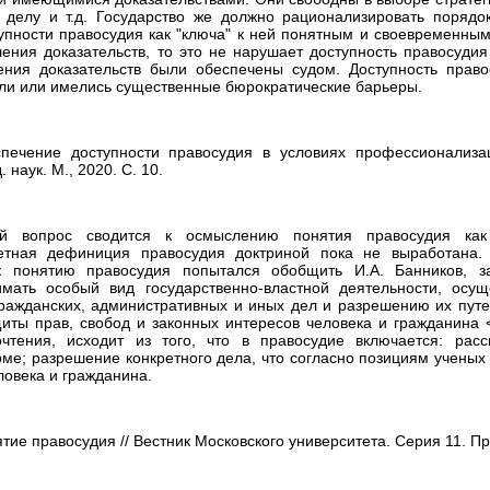
делу и т.д. Государство же должно рационализировать порядо
упности правосудия как "ключа" к ней понятным и своевременным
ления доказательств, то это не нарушает доступность правосудия
ения доказательств были обеспечены судом. Доступность право
ли или имелись существенные бюрократические барьеры.
печение доступности правосудия в условиях профессионализа
. наук. М., 2020. С. 10.
й вопрос сводится к осмыслению понятия правосудия как
ретная дефиниция правосудия доктриной пока не выработана.
к понятию правосудия попытался обобщить И.А. Банников, з
мать особый вид государственно-властной деятельности, осу
ражданских, административных и иных дел и разрешению их пут
иты прав, свобод и законных интересов человека и гражданина <
чтения, исходит из того, что в правосудие включается: рас
ме; разрешение конкретного дела, что согласно позициям ученых
ловека и гражданина.
тие правосудия // Вестник Московского университета. Серия 11. Пра