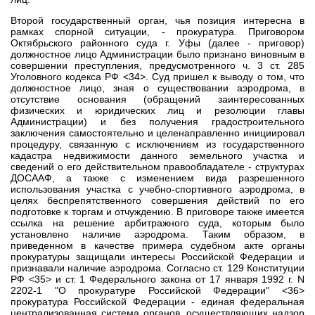
Второй государственный орган, чья позиция интересна в
рамках спорной ситуации, - прокуратура. Приговором
Октябрьского районного суда г. Уфы (далее - приговор)
должностное лицо Администрации было признано виновным в
совершении преступления, предусмотренного ч. 3 ст. 285
Уголовного кодекса РФ <34>. Суд пришел к выводу о том, что
должностное лицо, зная о существовании аэродрома, в
отсутствие основания (обращений заинтересованных
физических и юридических лиц и резолюции главы
Администрации) и без получения градостроительного
заключения самостоятельно и целенаправленно инициировал
процедуру, связанную с исключением из государственного
кадастра недвижимости данного земельного участка и
сведений о его действительном правообладателе - структурах
ДОСААФ, а также с изменением вида разрешенного
использования участка с учебно-спортивного аэродрома, в
целях беспрепятственного совершения действий по его
подготовке к торгам и отчуждению. В приговоре также имеется
ссылка на решение арбитражного суда, которым было
установлено наличие аэродрома. Таким образом, в
приведенном в качестве примера судебном акте органы
прокуратуры защищали интересы Российской Федерации и
признавали наличие аэродрома. Согласно ст. 129 Конституции
РФ <35> и ст. 1 Федерального закона от 17 января 1992 г. N
2202-1 "О прокуратуре Российской Федерации" <36>
прокуратура Российской Федерации - единая федеральная
централизованная система органов, осуществляющих надзор