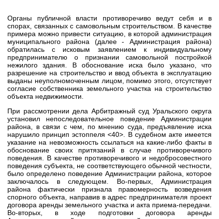
Органы публичной власти противоречиво ведут себя и в
спорах, связанных с самовольным строительством. В качестве
примера можно привести ситуацию, в которой администрация
муниципального района (далее - Администрация района)
обратилась с исковым заявлением к индивидуальному
предпринимателю о признании самовольной постройкой
нежилого здания. В обоснование иска было указано, что
разрешение на строительство и ввод объекта в эксплуатацию
выданы неуполномоченным лицом, помимо этого, отсутствует
согласие собственника земельного участка на строительство
объекта недвижимости.
При рассмотрении дела Арбитражный суд Уральского округа
установил непоследовательное поведение Администрации
района, в связи с чем, по мнению суда, предъявление иска
нарушило принцип эстоппеля <40>. В судебном акте имеется
указание на невозможность ссылаться на какие-либо факты в
обоснование своих притязаний в случае противоречивого
поведения. В качестве противоречивого и недобросовестного
поведения субъекта, не соответствующего обычной честности,
было определено поведение Администрации района, которое
заключалось в следующем. Во-первых, Администрация
района фактически признала правомерность возведения
спорного объекта, направив в адрес предпринимателя проект
договора аренды земельного участка и акта приема-передачи.
Во-вторых, в ходе подготовки договора аренды