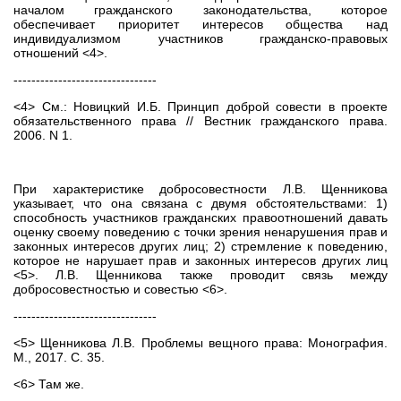
началом гражданского законодательства, которое
обеспечивает приоритет интересов общества над
индивидуализмом участников гражданско-правовых
отношений <4>.
--------------------------------
<4> См.: Новицкий И.Б. Принцип доброй совести в проекте
обязательственного права // Вестник гражданского права.
2006. N 1.
При характеристике добросовестности Л.В. Щенникова
указывает, что она связана с двумя обстоятельствами: 1)
способность участников гражданских правоотношений давать
оценку своему поведению с точки зрения ненарушения прав и
законных интересов других лиц; 2) стремление к поведению,
которое не нарушает прав и законных интересов других лиц
<5>. Л.В. Щенникова также проводит связь между
добросовестностью и совестью <6>.
--------------------------------
<5> Щенникова Л.В. Проблемы вещного права: Монография.
М., 2017. С. 35.
<6> Там же.