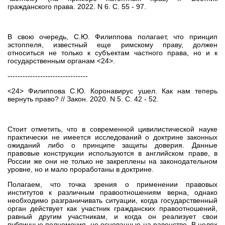
гражданского права. 2022. N 6. С. 55 - 97.
В свою очередь, С.Ю. Филиппова полагает, что принцип
эстоппеля, известный еще римскому праву, должен
относиться не только к субъектам частного права, но и к
государственным органам <24>.
--------------------------------
<24> Филиппова С.Ю. Коронавирус ушел. Как нам теперь
вернуть право? // Закон. 2020. N 5. С. 42 - 52.
Стоит отметить, что в современной цивилистической науке
практически не имеется исследований о доктрине законных
ожиданий либо о принципе защиты доверия. Данные
правовые конструкции используются в английском праве, в
России же они не только не закреплены на законодательном
уровне, но и мало проработаны в доктрине.
Полагаем, что точка зрения о применении правовых
институтов к различным правоотношениям верна, однако
необходимо разграничивать ситуации, когда государственный
орган действует как участник гражданских правоотношений,
равный другим участникам, и когда он реализует свои
публичные полномочия, не основанные на равенстве. В целях