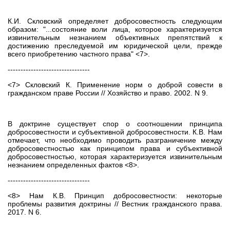
К.И. Скловский определяет добросовестность следующим
образом: "...состояние воли лица, которое характеризуется
извинительным незнанием объективных препятствий к
достижению преследуемой им юридической цели, прежде
всего приобретению частного права" <7>.
--------------------------------
<7> Скловский К. Применение норм о доброй совести в
гражданском праве России // Хозяйство и право. 2002. N 9.
В доктрине существует спор о соотношении принципа
добросовестности и субъективной добросовестности. К.В. Нам
отмечает, что необходимо проводить разграничение между
добросовестностью как принципом права и субъективной
добросовестностью, которая характеризуется извинительным
незнанием определенных фактов <8>.
--------------------------------
<8> Нам К.В. Принцип добросовестности: некоторые
проблемы развития доктрины // Вестник гражданского права.
2017. N 6.