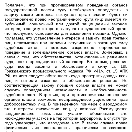
Полагаем, что при противоречивом поведении органов
государственной власти суду необходимо определять: в
защиту какого интереса выступает орган власти; будет ли
восстановлено право неограниченного круга лиц; имеется ли
публичный, социальный или другой защищаемый законом
интерес, в защиту которого выступает государственный орган;
что послужило основанием для изменения позиции. Однако,
полагаем, что установление интереса и защиты прав третьих
лиц невозможно при наличии вступивших в законную силу
судебных актов, в которых закреплено определенное
поведение и волеизъявление органов власти. Во-первых, в
связи с тем, что обстоятельства, установленные решением
суда, носят преюдициальный характер. Во-вторых, решение
суда всегда законно и обоснованно в силу ст. 195
Гражданского процессуального кодекса РФ <41>, ст. 15 АПК
РФ, из чего следует обязанность суда проверять доводы всех
лиц и вынести законное и обоснованное решение. Не
соответствующая закону позиция органа власти не может
служить оправданием незаконности и необоснованности
судебного акта. В-третьих, при противоречивом поведении
органов власти возможно несправедливое ущемление прав
добросовестных лиц. В приведенном примере с аэродромом
это интересы физических лиц, у которых Росимущество
виндицировало земельные участки, обосновывая это
нахождением участков на территории аэродрома, а спустя три
года утверждая, что аэродрома нет. В таком случае права
физических лиц восстановить практически невозможно.