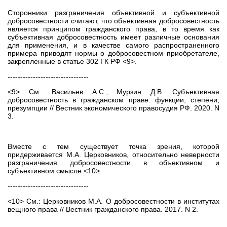
Сторонники разграничения объективной и субъективной
добросовестности считают, что объективная добросовестность
является принципом гражданского права, в то время как
субъективная добросовестность имеет различные основания
для применения, и в качестве самого распространенного
примера приводят нормы о добросовестном приобретателе,
закрепленные в статье 302 ГК РФ <9>.
--------------------------------
<9> См.: Васильев А.С., Мурзин Д.В. Субъективная
добросовестность в гражданском праве: функции, степени,
презумпции // Вестник экономического правосудия РФ. 2020. N
3.
Вместе с тем существует точка зрения, которой
придерживается М.А. Церковников, относительно неверности
разграничения добросовестности в объективном и
субъективном смысле <10>.
--------------------------------
<10> См.: Церковников М.А. О добросовестности в институтах
вещного права // Вестник гражданского права. 2017. N 2.