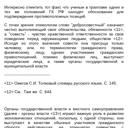
Интересно отметить тот факт, что ученые в трактовке одних и
тех же положений ГК РФ находят обоснование для
подтверждения противоположных позиций.
С точки зрения этимологии слово "добросовестный" означает
честно выполняющий свои обязательства, обязанности <11>,
а "совесть" - чувство нравственной ответственности за свое
поведение перед окружающими людьми, обществом <12>.
Исходя из этого значения совести она присуща только
человеку, или, по терминологии гражданского права,
физическому лицу, однако участниками гражданских
правоотношений, помимо физических лиц, выступают
юридические лица, а также органы государственной и
муниципальной власти.
--------------------------------
<11> Ожегов С.И. Толковый словарь русского языка. С. 145.
<12> См.: Там же. С. 644.
Органы государственной власти и местного самоуправления
(далее - органы власти <13>) играют важную роль в развитии
экономических отношений, поскольку, с одной стороны, они
выступают в качестве обычных участников гражданского
оборота, действующих на принципах равенства с