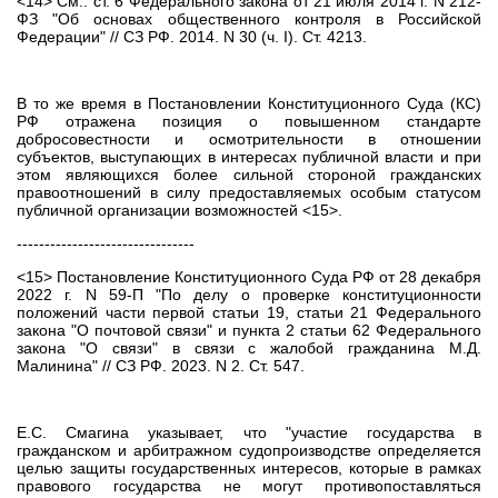
<14> См.: ст. 6 Федерального закона от 21 июля 2014 г. N 212-
ФЗ "Об основах общественного контроля в Российской
Федерации" // СЗ РФ. 2014. N 30 (ч. I). Ст. 4213.
В то же время в Постановлении Конституционного Суда (КС)
РФ отражена позиция о повышенном стандарте
добросовестности и осмотрительности в отношении
субъектов, выступающих в интересах публичной власти и при
этом являющихся более сильной стороной гражданских
правоотношений в силу предоставляемых особым статусом
публичной организации возможностей <15>.
--------------------------------
<15> Постановление Конституционного Суда РФ от 28 декабря
2022 г. N 59-П "По делу о проверке конституционности
положений части первой статьи 19, статьи 21 Федерального
закона "О почтовой связи" и пункта 2 статьи 62 Федерального
закона "О связи" в связи с жалобой гражданина М.Д.
Малинина" // СЗ РФ. 2023. N 2. Ст. 547.
Е.С. Смагина указывает, что "участие государства в
гражданском и арбитражном судопроизводстве определяется
целью защиты государственных интересов, которые в рамках
правового государства не могут противопоставляться