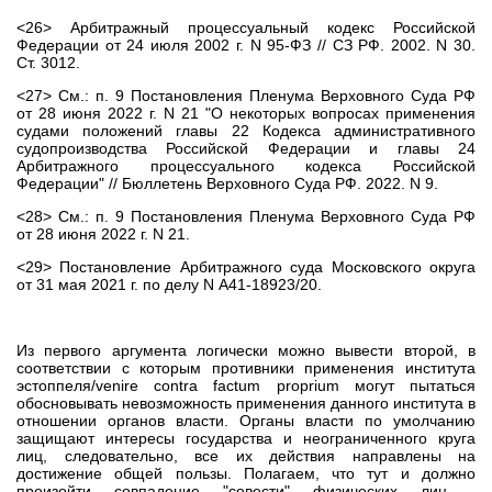
<26> Арбитражный процессуальный кодекс Российской
Федерации от 24 июля 2002 г. N 95-ФЗ // СЗ РФ. 2002. N 30.
Ст. 3012.
<27> См.: п. 9 Постановления Пленума Верховного Суда РФ
от 28 июня 2022 г. N 21 "О некоторых вопросах применения
судами положений главы 22 Кодекса административного
судопроизводства Российской Федерации и главы 24
Арбитражного процессуального кодекса Российской
Федерации" // Бюллетень Верховного Суда РФ. 2022. N 9.
<28> См.: п. 9 Постановления Пленума Верховного Суда РФ
от 28 июня 2022 г. N 21.
<29> Постановление Арбитражного суда Московского округа
от 31 мая 2021 г. по делу N А41-18923/20.
Из первого аргумента логически можно вывести второй, в
соответствии с которым противники применения института
эстоппеля/venire contra factum proprium могут пытаться
обосновывать невозможность применения данного института в
отношении органов власти. Органы власти по умолчанию
защищают интересы государства и неограниченного круга
лиц, следовательно, все их действия направлены на
достижение общей пользы. Полагаем, что тут и должно
произойти совпадение "совести" физических лиц -