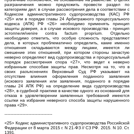
разграничения можно предложить провести раздел по
категориям дел: в случае рассмотрения дела в соответствии с
Кодексом административного судопроизводства (КАС) РФ
<25> или в порядке главы 24 Арбитражного процессуального
кодекса (АПК) РФ <26> необходимо применять принцип
защиты доверия, а в случае искового производства - принцип
эстоппеля/venire contra factum proprium. Отдельно
необходимо отметить, что особую сложность представляют
дела, в которых проблематично определить, какие именно
отношения складываются между лицами, имеется ли
смешение этих отношений, при котором стороны зачастую
неверно определяют вид судопроизводства и процессуальный
порядок рассмотрения спора <27>, что ведет к неверно
избранным способам защиты прав. Несмотря на то, что в
своих разъяснениях Верховный Суд РФ указывает на
отсутствие влияния оформления поданного заявления
(искового заявления или заявления, поданного в порядке
главы 24 АПК РФ) на определение вида судопроизводства
<28>, в судебной практике в качестве одного из оснований для
отказа в удовлетворении заявленных требований имеются
ссылки на избрание неверного способа защиты нарушенного
права <29>.
--------------------------------
<25> Кодекс административного судопроизводства Российской
Федерации от 8 марта 2015 г. N 21-ФЗ // СЗ РФ. 2015. N 10. Ст.
1391.