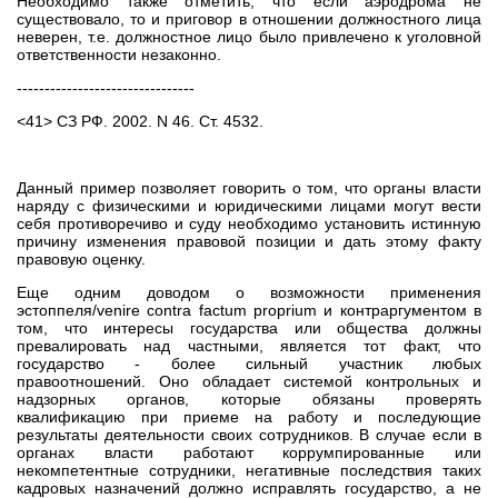
Необходимо также отметить, что если аэродрома не
существовало, то и приговор в отношении должностного лица
неверен, т.е. должностное лицо было привлечено к уголовной
ответственности незаконно.
--------------------------------
<41> СЗ РФ. 2002. N 46. Ст. 4532.
Данный пример позволяет говорить о том, что органы власти
наряду с физическими и юридическими лицами могут вести
себя противоречиво и суду необходимо установить истинную
причину изменения правовой позиции и дать этому факту
правовую оценку.
Еще одним доводом о возможности применения
эстоппеля/venire contra factum proprium и контраргументом в
том, что интересы государства или общества должны
превалировать над частными, является тот факт, что
государство - более сильный участник любых
правоотношений. Оно обладает системой контрольных и
надзорных органов, которые обязаны проверять
квалификацию при приеме на работу и последующие
результаты деятельности своих сотрудников. В случае если в
органах власти работают коррумпированные или
некомпетентные сотрудники, негативные последствия таких
кадровых назначений должно исправлять государство, а не