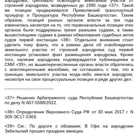
аэродрома, требовало освободить земельный участок от
строений аэродрома, возведенных до 1995 года <37>. Такой
же позиции придерживался Приволжский транспортный
прокурор и Прокуратура Республики Башкортостан. Таким
образом, позиция разных органов власти за три года
изменилась несмотря на то, что первоначальные позиции этих
органов были поддержаны тремя разными судами, а также
вышестоящими судами в рамках обжалования судебных актов
судов первой инстанции <38>. Отдельное внимание стоит
уделить тому факту, что в рамках дела об освобождении
земельного участка от строений аэродрома суд первой
инстанции установил факт размещения аэродрома. Кроме
того, наличие аэродрома подтверждается публикациями в
СМИ <39>, но вышеперечисленные органы власти обратились
с апелляционными жалобами, не соглашаясь с тем, что в
границах земельного участка когда-либо имелся аэродром,
несмотря на свои процессуальные позиции в ряде других дел.
--------------------------------
<37> Решение Арбитражного суда Республики Башкортостан
по делу N А07-5588/2022.
<38> Определение Верховного Суда РФ от 30 мая 2017 г. N
309-ЭС17-5369.
<39> См.: По дороге с облаками; В Уфе на аэродроме
Забельский прошел праздник авиации.