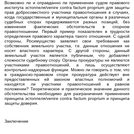
Возможно ли и оправданно ли применение судом правового
института эстоппеля/venire contra factum proprium для защиты
прав добросовестного участника правоотношения в случаях,
когда государственные и муниципальные органы в различных
судебных спорах придерживаются разных позиций, без
изменения фактических обстоятельств в спорном
правоотношении. Первый пример показателен в трудности
определения правового характера такого отношения. С одной
стороны, Росимущество заявляет свои требования как
собственник земельного участка, т.е. данные отношения не
носят властного характера. С другой стороны, данный
земельный участок является публичным, что добавляет
сложности судебному спору. Органы прокуратуры не являются
участниками правоотношений, а лишь осуществляют
контрольно-надзорные функции. Можно ли говорить о том, что
в гражданско-правовом споре прокуратура действует вне
предоставленных ей законом властных полномочий и
находятся ли участники правоотношений в равном
положении? Теоретическое и практическое значение данного
обстоятельства необходимо для разграничения применения
принципа эстоппеля/venire contra factum proprium и принципа
защиты доверия.
Заключение