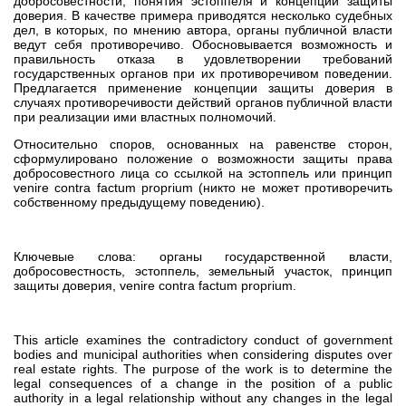
добросовестности, понятия эстоппеля и концепции защиты
доверия. В качестве примера приводятся несколько судебных
дел, в которых, по мнению автора, органы публичной власти
ведут себя противоречиво. Обосновывается возможность и
правильность отказа в удовлетворении требований
государственных органов при их противоречивом поведении.
Предлагается применение концепции защиты доверия в
случаях противоречивости действий органов публичной власти
при реализации ими властных полномочий.
Относительно споров, основанных на равенстве сторон,
сформулировано положение о возможности защиты права
добросовестного лица со ссылкой на эстоппель или принцип
venire contra factum proprium (никто не может противоречить
собственному предыдущему поведению).
Ключевые слова: органы государственной власти,
добросовестность, эстоппель, земельный участок, принцип
защиты доверия, venire contra factum proprium.
This article examines the contradictory conduct of government
bodies and municipal authorities when considering disputes over
real estate rights. The purpose of the work is to determine the
legal consequences of a change in the position of a public
authority in a legal relationship without any changes in the legal