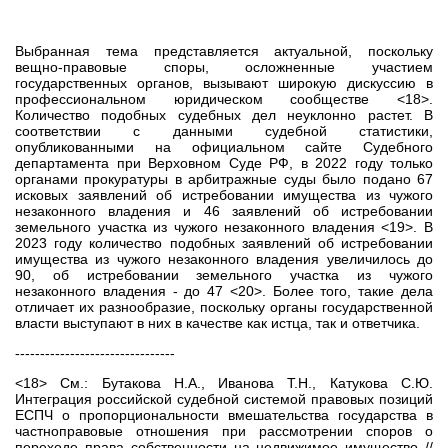
Выбранная тема представляется актуальной, поскольку
вещно-правовые споры, осложненные участием
государственных органов, вызывают широкую дискуссию в
профессиональном юридическом сообществе <18>.
Количество подобных судебных дел неуклонно растет. В
соответствии с данными судебной статистики,
опубликованными на официальном сайте Судебного
департамента при Верховном Суде РФ, в 2022 году только
органами прокуратуры в арбитражные суды было подано 67
исковых заявлений об истребовании имущества из чужого
незаконного владения и 46 заявлений об истребовании
земельного участка из чужого незаконного владения <19>. В
2023 году количество подобных заявлений об истребовании
имущества из чужого незаконного владения увеличилось до
90, об истребовании земельного участка из чужого
незаконного владения - до 47 <20>. Более того, такие дела
отличает их разнообразие, поскольку органы государственной
власти выступают в них в качестве как истца, так и ответчика.
--------------------------------
<18> См.: Бутакова Н.А., Иванова Т.Н., Катукова С.Ю.
Интеграция российской судебной системой правовых позиций
ЕСПЧ о пропорциональности вмешательства государства в
частноправовые отношения при рассмотрении споров о
переходе права собственности на недвижимое имущество //