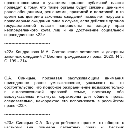
правоотношениям с участием органов публичной власти
приведет к тому, что такие органы будут связаны данными
ранее обещаниями, решениями, практикой и политикой, в то
время как доктрина законных ожиданий позволяет нарушать
правомерные ожидания лица в случае, если действия органов
государственной власти направлены на защиту прав
неопределенного круга лиц и на достижение социальной
справедливости <22>.
--------------------------------
<22> Кондрашова М.А. Соотношение эстоппеля и доктрины
законных ожиданий // Вестник гражданского права. 2020. N 3.
С. 199 - 214.
С.А. Синицын, признавая заслуживающим внимания
приведенное ранее умозаключение, указывает на то
обстоятельство, что подобное разграничение возможно только
в англосаксонской правовой семье, поскольку оба
вышеуказанных института характерны для общего права,
следовательно, некорректно его использовать в российском
праве <23>.
--------------------------------
<23> Синицын С.А. Злоупотребление правом: от общего к
частному (на примере патентных прав) // Вестник