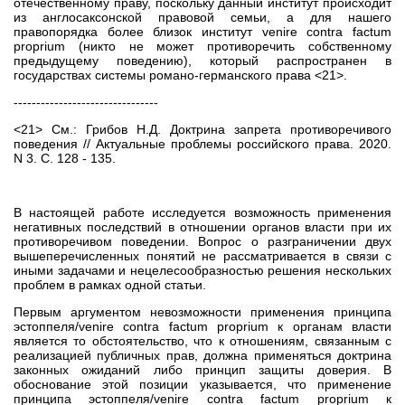
отечественному праву, поскольку данный институт происходит
из англосаксонской правовой семьи, а для нашего
правопорядка более близок институт venire contra factum
proprium (никто не может противоречить собственному
предыдущему поведению), который распространен в
государствах системы романо-германского права <21>.
--------------------------------
<21> См.: Грибов Н.Д. Доктрина запрета противоречивого
поведения // Актуальные проблемы российского права. 2020.
N 3. С. 128 - 135.
В настоящей работе исследуется возможность применения
негативных последствий в отношении органов власти при их
противоречивом поведении. Вопрос о разграничении двух
вышеперечисленных понятий не рассматривается в связи с
иными задачами и нецелесообразностью решения нескольких
проблем в рамках одной статьи.
Первым аргументом невозможности применения принципа
эстоппеля/venire contra factum proprium к органам власти
является то обстоятельство, что к отношениям, связанным с
реализацией публичных прав, должна применяться доктрина
законных ожиданий либо принцип защиты доверия. В
обоснование этой позиции указывается, что применение
принципа эстоппеля/venire contra factum proprium к