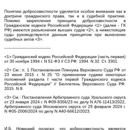
Понятию добросовестности уделяется особое внимание как в
доктрине гражданского права, так и в судебной практике.
Помимо закрепления принципа добросовестности в
Гражданском кодексе Российской Федерации <1> (далее - ГК
РФ) имеются разъяснения высших судов <2>, а нижестоящие
суды руководствуются данным принципом при вынесении
судебных актов <3>.
--------------------------------
<1> Гражданский кодекс Российской Федерации (часть первая)
от 30 ноября 1994 г. N 51-ФЗ // СЗ РФ. 1994. N 32. Ст. 3301.
<2> См.: п. 1 Постановления Пленума Верховного Суда РФ от
23 июня 2015 г. N 25 "О применении судами некоторых
положений раздела I части первой Гражданского кодекса
Российской Федерации" // Бюллетень Верховного Суда РФ.
2015. N 8.
<3> См.: Постановления Арбитражного суда Уральского округа
от 23 января 2024 г. N Ф09-8356/23 по делу N А76-11413/2022,
Арбитражного суда Московского округа от 29 февраля 2024 г.
N Ф05-2006/2024 по делу N А40-66612/2023.
И.Б. Новицкий полагал, что добросовестность является