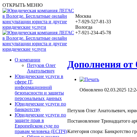
ОТКРЫТЬ МЕНЮ
Москва
+7-929-527-81-33
Вологда
+7-921-234-45-78
О компании
Дополнения от 
Петухов Олег
Анатольевич
Юридические услуги в
сфере IT,
информационной
Обновлено 02.03.2025 12:2
безопасности и защиты
персональных данных
Юридические услуги по
банкротству
Петухов Олег Анатольевич, юрист
Юридические услуги по
защите прав в
Постановление Тринадцатого арб
Европейском суде по
Категория спора: Банкротство г
правам человека (ЕСПЧ)
Обзор и анализ