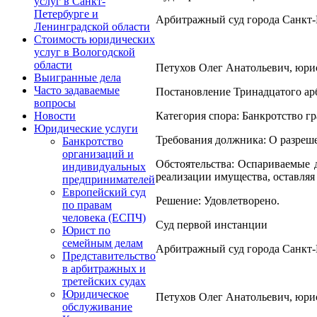
услуг в Санкт-
Петербурге и
Арбитражный суд города Санкт-
Ленинградской области
Стоимость юридических
услуг в Вологодской
области
Петухов Олег Анатольевич, юрист
Выигранные дела
Часто задаваемые
Постановление Тринадцатого арб
вопросы
Категория спора: Банкротство г
Новости
Юридические услуги
Требования должника: О разреш
Банкротство
организаций и
Обстоятельства: Оспариваемые 
индивидуальных
реализации имущества, оставляя
предпринимателей
Европейский суд
Решение: Удовлетворено.
по правам
человека (ЕСПЧ)
Суд первой инстанции
Юрист по
семейным делам
Арбитражный суд города Санкт-
Представительство
в арбитражных и
третейских судах
Юридическое
Петухов Олег Анатольевич, юрист
обслуживание