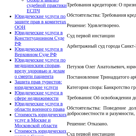
Требования кредиторов: О приз
судебной практики
ЕСПЧ
Обстоятельства: Требования кре
Юридические услуги по
защите прав в комитетах
Решение: Удовлетворено.
ООН
Юридические услуги в
Суд первой инстанции
Конституционном Суде
РФ
Арбитражный суд города Санкт-
Юридические услуги в
Верховном Суде РФ
Юридические услуги по
медицинским спорам,
Петухов Олег Анатольевич, юрист
вреду здоровью и делам
о смерти пациента
Постановление Тринадцатого арб
Защита прав туристов:
Категория спора: Банкротство г
юридические услуги
Юридические услуги в
Требования: Об освобождении до
сфере недвижимости
Юридические услуги в
Обстоятельства: Поведение до
области военного права
добросовестности и разумности, 
Стоимость юридических
услуг в Москве и
Решение: Отказано.
Московской области
Стоимость юридических
Суд первой инстанции