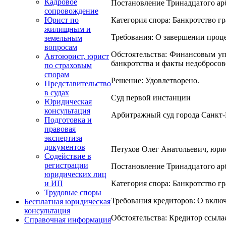
Кадровое
Постановление Тринадцатого арб
сопровождение
Категория спора: Банкротство г
Юрист по
жилищным и
Требования: О завершении проце
земельным
вопросам
Обстоятельства: Финансовым уп
Автоюрист, юрист
банкротства и факты недобросов
по страховым
спорам
Решение: Удовлетворено.
Представительство
в судах
Суд первой инстанции
Юридическая
консультация
Арбитражный суд города Санкт-
Подготовка и
правовая
экспертиза
документов
Петухов Олег Анатольевич, юрист
Содействие в
регистрации
Постановление Тринадцатого арб
юридических лиц
Категория спора: Банкротство г
и ИП
Трудовые споры
Требования кредиторов: О включ
Бесплатная юридическая
консультация
Обстоятельства: Кредитор ссыла
Справочная информация