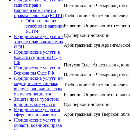
защите прав в
Постановление Четырнадцатого а
Европейском суде по
Требование: Об отмене определ
правам человека (ЕСПЧ)
Обзор и анализ
Решение: Определение отменено
судебной практики
ЕСПЧ
Суд первой инстанции
Юридические услуги по
защите прав в комитетах
Арбитражный суд Архангельско
ООН
Юридические услуги в
Конституционном Суде
РФ
Петухов Олег Анатольевич, юрист
Юридические услуги в
Верховном Суде РФ
Постановление Четырнадцатого а
Юридические услуги по
медицинским спорам,
Требование: Об отмене определе
вреду здоровью и делам
о смерти пациента
Решение: Определение оставлено
Защита прав туристов:
Суд первой инстанции
юридические услуги
Юридические услуги в
Арбитражный суд Тверской обла
сфере недвижимости
Юридические услуги в
области военного права