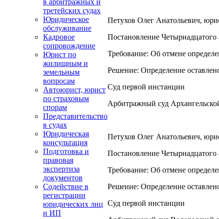
в арбитражных и
третейских судах
Юридическое
Петухов Олег Анатольевич, юрист
обслуживание
Постановление Четырнадцатого а
Кадровое
сопровождение
Требование: Об отмене определе
Юрист по
жилищным и
Решение: Определение оставлено
земельным
вопросам
Суд первой инстанции
Автоюрист, юрист
по страховым
Арбитражный суд Архангельско
спорам
Представительство
в судах
Юридическая
Петухов Олег Анатольевич, юрист
консультация
Подготовка и
Постановление Четырнадцатого а
правовая
экспертиза
Требование: Об отмене определ
документов
Решение: Определение оставлено
Содействие в
регистрации
Суд первой инстанции
юридических лиц
и ИП