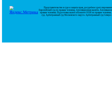
Представительство в суде и защита прав, досудебное урегулирован
Европейский суд по правам человека. Апелляционная жалоба. Апелляцион
правам человека. Подготовка жалоб в Комитет ООН по правам человек
суд. Арбитражный суд Московского округа. Арбитражный суд Северо-