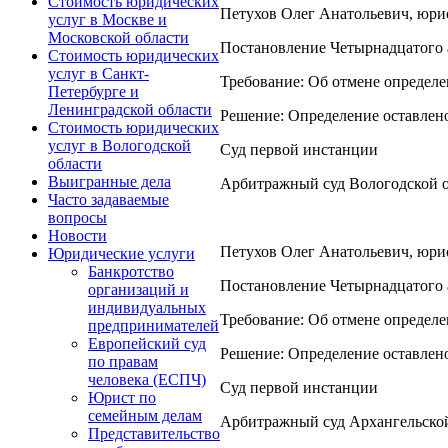
Стоимость юридических
Петухов Олег Анатольевич, юрист
услуг в Москве и
Московской области
Постановление Четырнадцатого а
Стоимость юридических
услуг в Санкт-
Требование: Об отмене определ
Петербурге и
Ленинградской области
Решение: Определение оставлено
Стоимость юридических
услуг в Вологодской
Суд первой инстанции
области
Выигранные дела
Арбитражный суд Вологодской 
Часто задаваемые
вопросы
Новости
Петухов Олег Анатольевич, юрист
Юридические услуги
Банкротство
Постановление Четырнадцатого а
организаций и
индивидуальных
Требование: Об отмене определе
предпринимателей
Европейский суд
Решение: Определение оставлено
по правам
человека (ЕСПЧ)
Суд первой инстанции
Юрист по
семейным делам
Арбитражный суд Архангельско
Представительство