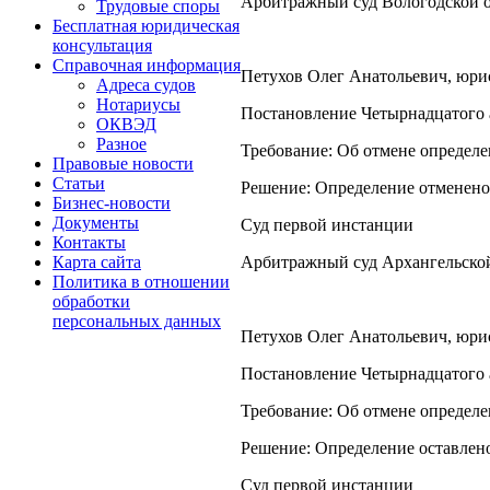
Арбитражный суд Вологодской 
Трудовые споры
Бесплатная юридическая
консультация
Справочная информация
Петухов Олег Анатольевич, юрист
Адреса судов
Нотариусы
Постановление Четырнадцатого а
ОКВЭД
Разное
Требование: Об отмене определ
Правовые новости
Статьи
Решение: Определение отменено
Бизнес-новости
Документы
Суд первой инстанции
Контакты
Арбитражный суд Архангельско
Карта сайта
Политика в отношении
обработки
персональных данных
Петухов Олег Анатольевич, юрист
Постановление Четырнадцатого а
Требование: Об отмене определе
Решение: Определение оставлено
Суд первой инстанции