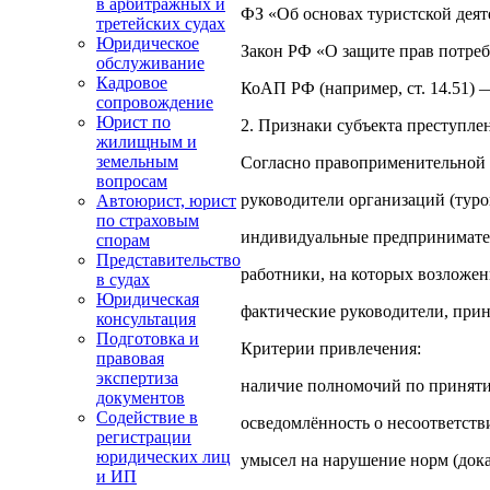
в арбитражных и
ФЗ «Об основах туристской деят
третейских судах
Юридическое
Закон РФ «О защите прав потре
обслуживание
Кадровое
КоАП РФ (например, ст. 14.51) 
сопровождение
Юрист по
2. Признаки субъекта преступле
жилищным и
земельным
Согласно правоприменительной п
вопросам
руководители организаций (туроп
Автоюрист, юрист
по страховым
индивидуальные предпринимател
спорам
Представительство
работники, на которых возложен
в судах
Юридическая
фактические руководители, при
консультация
Подготовка и
Критерии привлечения:
правовая
экспертиза
наличие полномочий по приняти
документов
Содействие в
осведомлённость о несоответств
регистрации
юридических лиц
умысел на нарушение норм (док
и ИП