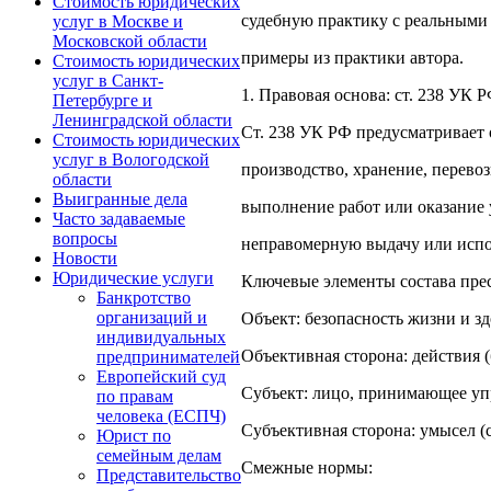
Стоимость юридических
судебную практику с реальными
услуг в Москве и
Московской области
примеры из практики автора.
Стоимость юридических
услуг в Санкт-
1. Правовая основа: ст. 238 УК
Петербурге и
Ленинградской области
Ст. 238 УК РФ предусматривает о
Стоимость юридических
услуг в Вологодской
производство, хранение, перево
области
Выигранные дела
выполнение работ или оказание 
Часто задаваемые
вопросы
неправомерную выдачу или испол
Новости
Юридические услуги
Ключевые элементы состава пре
Банкротство
организаций и
Объект: безопасность жизни и зд
индивидуальных
Объективная сторона: действия 
предпринимателей
Европейский суд
Субъект: лицо, принимающее уп
по правам
человека (ЕСПЧ)
Субъективная сторона: умысел (с
Юрист по
семейным делам
Смежные нормы:
Представительство