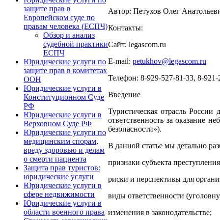
защите прав в
Автор: Петухов Олег Анатольев
Европейском суде по
правам человека (ЕСПЧ)
Контакты:
Обзор и анализ
судебной практики
Сайт: legascom.ru
ЕСПЧ
E‑mail:
petukhov@legascom.ru
Юридические услуги по
защите прав в комитетах
Телефон: 8-929-527-81-33, 8-921-
ООН
Юридические услуги в
Введение
Конституционном Суде
РФ
Туристическая отрасль России 
Юридические услуги в
ответственность за оказание не
Верховном Суде РФ
безопасности»).
Юридические услуги по
медицинским спорам,
В данной статье мы детально раз
вреду здоровью и делам
о смерти пациента
признаки субъекта преступления
Защита прав туристов:
юридические услуги
риски и перспективы для органи
Юридические услуги в
сфере недвижимости
виды ответственности (уголовн
Юридические услуги в
области военного права
изменения в законодательстве;