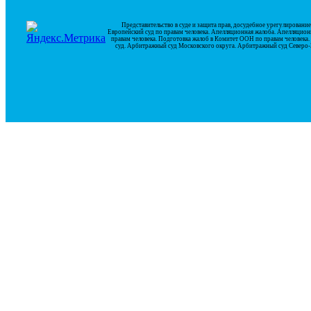
Представительство в суде и защита прав, досудебное урегулирован
Европейский суд по правам человека. Апелляционная жалоба. Апелляцион
правам человека. Подготовка жалоб в Комитет ООН по правам человек
суд. Арбитражный суд Московского округа. Арбитражный суд Северо-