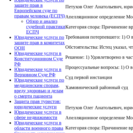
защите прав в
Петухов Олег Анатольевич, юрист
Европейском суде по
правам человека (ЕСПЧ)
Апелляционное определение Моск
Обзор и анализ
судебной практики
Категория спора: Причинение вр
ЕСПЧ
Требования потерпевшего: 1) О 
Юридические услуги по
защите прав в комитетах
Обстоятельства: Истец указал, ч
ООН
Юридические услуги в
Решение: 1) Удовлетворено в час
Конституционном Суде
РФ
Процессуальные вопросы: 1) О в
Юридические услуги в
Верховном Суде РФ
Суд первой инстанции
Юридические услуги по
медицинским спорам,
Хамовнический районный суд
вреду здоровью и делам
о смерти пациента
Защита прав туристов:
юридические услуги
Петухов Олег Анатольевич, юрист
Юридические услуги в
сфере недвижимости
Апелляционное определение Моск
Юридические услуги в
Категория спора: Причинение вр
области военного права