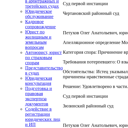
в арбитражных и
Суд первой инстанции
третейских судах
Юридическое
Чертановский районный суд
обслуживание
Кадровое
сопровождение
Юрист по
Петухов Олег Анатольевич, юрист
жилищным и
земельным
Апелляционное определение Моск
вопросам
Категория спора: Причинение вр
Автоюрист, юрист
по страховым
Требования потерпевшего: О вз
спорам
Представительство
Обстоятельства: Истец указыва
в судах
причинены нравственные страдан
Юридическая
консультация
Решение: Удовлетворено в части
Подготовка и
правовая
Суд первой инстанции
экспертиза
документов
Зюзинский районный суд
Содействие в
регистрации
юридических лиц
и ИП
Петухов Олег Анатольевич, юрист