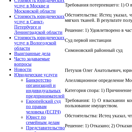
Стоимость юридических
Требования потерпевшего: 1) О 
услуг в Москве и
Московской области
Обстоятельства: Истец указал,
Стоимость юридических
мягких тканей. В результате по
услуг в Санкт-
Петербурге и
Решение: 1) Удовлетворено в час
Ленинградской области
Стоимость юридических
Суд первой инстанции
услуг в Вологодской
области
Симоновский районный суд
Выигранные дела
Часто задаваемые
вопросы
Новости
Петухов Олег Анатольевич, юрист
Юридические услуги
Банкротство
Апелляционное определение Моск
организаций и
Категория спора: 1) Причинение
индивидуальных
предпринимателей
Требования: 1) О взыскании к
Европейский суд
пользование имуществом.
по правам
человека (ЕСПЧ)
Обстоятельства: Истец указал, ч
Юрист по
семейным делам
Решение: 1) Отказано; 2) Отказан
Представительство