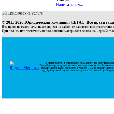
Написать нам...
© 2011-2026 Юридическая компания ЛЕГАС. Все права за
Все права на материалы, находящиеся на сайте , охраняются в соответствии 
При полном или частичном использовании материалов ссылка на LegasCom.ru
Представительство в суде и защита прав, досудебное урегулирован
Европейский суд по правам человека. Апелляционная жалоба. Апелляцион
правам человека. Подготовка жалоб в Комитет ООН по правам человек
суд. Арбитражный суд Московского округа. Арбитражный суд Северо-