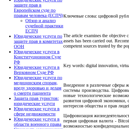
защите прав в
Европейском суде по
правам человека (ЕСПЧ)
Ключевые слова: цифровой рубль
Обзор и анализ
судебной практики
ЕСПЧ
The article examines the objective co
Юридические услуги по
assets has been carried out. Recomme
защите прав в комитетах
competent sources trusted by the pop
ООН
Юридические услуги в
Конституционном Суде
РФ
Key words: digital innovation, virtua
Юридические услуги в
Верховном Суде РФ
Юридические услуги по
медицинским спорам,
Внедрение в различные сферы ж
вреду здоровью и делам
системы производства. Цифровы
о смерти пациента
новые технологические возможн
Защита прав туристов:
развития цифровой экономики, 
юридические услуги
интересов общества и прав люде
Юридические услуги в
сфере недвижимости
Цифровизация жизнедеятельност
Юридические услуги в
первая цифровая валюта - Bitc
области военного права
возможностью конфиденциальнос