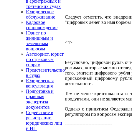
в арбитражных и
третейских судах
Юридическое
Следует отметить, что внедрен
обслуживание
"цифровых денег во имя борьбы 
Кадровое
сопровождение
--------------------------------
Юрист по
жилищным и
<4>
земельным
вопросам
Автоюрист, юрист
по страховым
Безусловно, цифровой рубль оче
спорам
режимах, которые можно отслед
Представительство
того, эмитент цифрового рубля 
в судах
присвоенный цифровому рублю,
Юридическая
деятельности.
консультация
Подготовка и
Тем не менее криптовалюта и 
правовая
продуктами, они не являются ма
экспертиза
документов
Однако с принятием Федеральн
Содействие в
регулятором по вопросам экспе
регистрации
юридических лиц
--------------------------------
и ИП