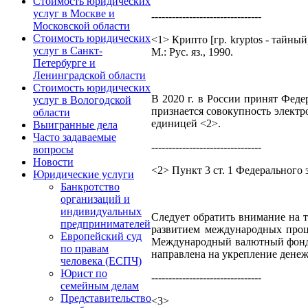
Стоимость юридических
услуг в Москве и
--------------------------------
Московской области
Стоимость юридических
<1> Крипто [гр. kryptos - тайны
услуг в Санкт-
М.: Рус. яз., 1990.
Петербурге и
Ленинградской области
Стоимость юридических
В 2020 г. в России принят Фед
услуг в Вологодской
признается совокупность электр
области
единицей <2>.
Выигранные дела
Часто задаваемые
--------------------------------
вопросы
Новости
<2> Пункт 3 ст. 1 Федерального
Юридические услуги
Банкротство
организаций и
индивидуальных
Следует обратить внимание на т
предпринимателей
развитием международных проц
Европейский суд
Международный валютный фонд пр
по правам
направлена на укрепление денеж
человека (ЕСПЧ)
Юрист по
--------------------------------
семейным делам
Представительство
<3>