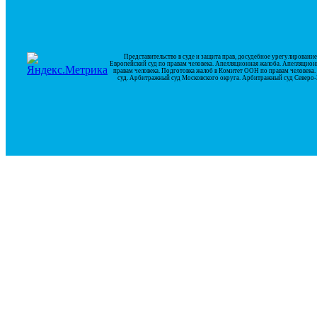
Представительство в суде и защита прав, досудебное урегулирован
Европейский суд по правам человека. Апелляционная жалоба. Апелляцион
правам человека. Подготовка жалоб в Комитет ООН по правам человек
суд. Арбитражный суд Московского округа. Арбитражный суд Северо-