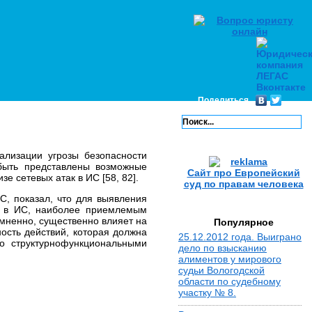
Поделиться
ализации угрозы безопасности
быть представлены возможные
Сайт про Европейский
е сетевых атак в ИС [58, 82].
суд по правам человека
С, показал, что для выявления
ю в ИС, наиболее приемлемым
омненно, существенно влияет на
Популярное
ость действий, которая должна
25.12.2012 года. Выиграно
о структурнофункциональными
дело по взысканию
алиментов у мирового
судьи Вологодской
области по судебному
участку № 8.