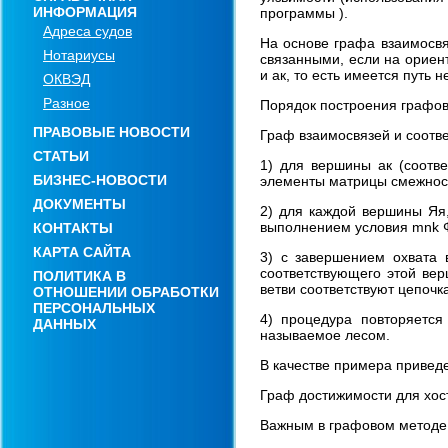
ИНФОРМАЦИЯ
программы ).
Адреса судов
На основе графа взаимосвя
Нотариусы
связанными, если на ориен
и ак, то есть имеется путь 
ОКВЭД
Разное
Порядок построения графов
ПРАВОВЫЕ НОВОСТИ
Граф взаимосвязей и соотв
СТАТЬИ
1) для вершины ак (соотв
БИЗНЕС-НОВОСТИ
элементы матрицы смежности
ДОКУМЕНТЫ
2) для каждой вершины Яя,
выполнением условия mnk Ф 
КОНТАКТЫ
КАРТА САЙТА
3) с завершением охвата 
соответствующего этой вер
ПОЛИТИКА В
ветви соответствуют цепочк
ОТНОШЕНИИ ОБРАБОТКИ
ПЕРСОНАЛЬНЫХ
4) процедура повторяется
ДАННЫХ
называемое лесом.
В качестве примера приведе
Граф достижимости для хост
Важным в графовом методе 