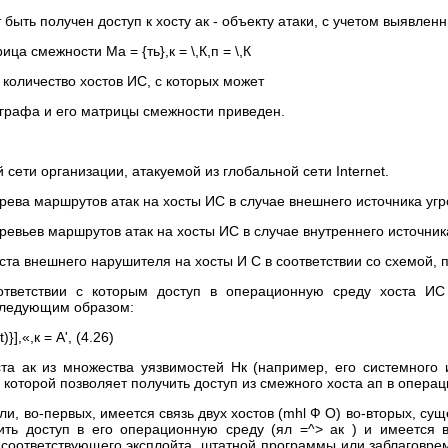
быть получен доступ к хосту ак - объекту атаки, с учетом выявлен
ца смежности Ма = {ть},к = \,К,п = \,К
 количество хостов ИС, с которых может
 графа и его матрицы смежности приведен.
ети организации, атакуемой из глобальной сети Internet.
ва маршрутов атак на хосты ИС в случае внешнего источника угр
вьев маршрутов атак на хосты ИС в случае внутреннего источника
ста внешнего нарушителя на хосты И С в соответствии со схемой, 
ответствии с которым доступ в операционную среду хоста ИС 
следующим образом:
}],«,к = А', (4.26)
оста ак из множества уязвимостей Нк (например, его системного
 которой позволяет получить доступ из смежного хоста ап в операц
ли, во-первых, имеется связь двух хостов (mhl Ф О) во-вторых, су
ить доступ в его операционную среду (ял =^> ак ) и имеется в
 соответствующего эксплойта, штатной программы или заблаговр