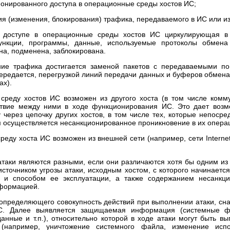
ионированного доступа в операционные среды хостов ИС;
ия (изменения, блокирования) трафика, передаваемого в ИС или и
 доступе в операционные среды хостов ИС циркулирующая в
нкции, программы, данные, используемые протоколы обмена
а, подменена, заблокирована.
ние трафика достигается заменой пакетов с передаваемыми 
ередается, перегрузкой линий передачи данных и буферов обмена 
ах).
среду хостов ИС возможен из другого хоста (в том числе комм
твие между ними в ходе функционирования ИС. Это дает возм
у через цепочку других хостов, в том числе тех, которые непоср
м осуществляется несанкционированное проникновение в их опера
реду хоста ИС возможен из внешней сети (например, сети Interne
 атаки являются разными, если они различаются хотя бы одним из
источником угрозы атаки, исходным хостом, с которого начинается 
 и способом ее эксплуатации, а также содержанием несанкцио
формацией.
определяющего совокупность действий при выполнении атаки, сн
ИС. Далее выявляется защищаемая информация (системные ф
нные и т.п.), относительно которой в ходе атаки могут быть 
я (например, уничтожение системного файла, изменение ис