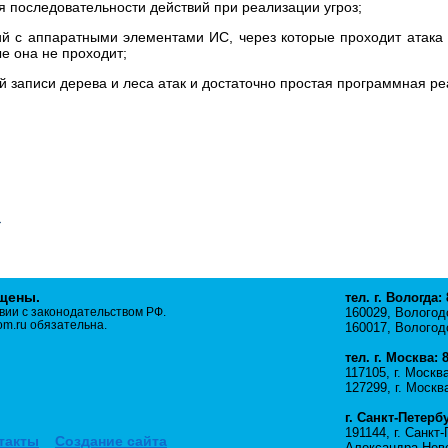
я последовательности действий при реализации угроз;
ий с аппаратными элементами ИС, через которые проходит атака
ые она не проходит;
й записи дерева и леса атак и достаточно простая программная ре
ищены.
тел. г. Вологда:
вии с законодательством РФ.
160029, Вологодс
m.ru обязательна.
160017, Вологодс
тел. г. Москва: 
117105, г. Москв
127299, г. Москв
г. Санкт-Петербу
191144, г. Санкт
такты
Создание сайта
Александра Невс