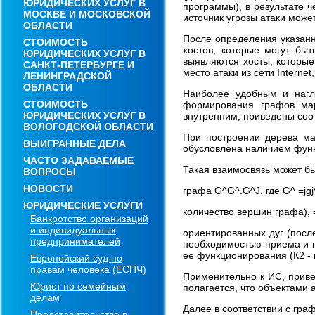
ЮРИДИЧЕСКИХ УСЛУГ В
программы), в результате 
МОСКВЕ И МОСКОВСКОЙ
источник угрозы атаки може
ОБЛАСТИ
После определения указанн
СТОИМОСТЬ
хостов, которые могут быт
ЮРИДИЧЕСКИХ УСЛУГ В
выявляются хосты, которые
САНКТ-ПЕТЕРБУРГЕ И
место атаки из сети Internet
ЛЕНИНГРАДСКОЙ
ОБЛАСТИ
Наиболее удобным и нагл
СТОИМОСТЬ
формирования графов мар
ЮРИДИЧЕСКИХ УСЛУГ В
внутренним, приведены соот
ВОЛОГОДСКОЙ ОБЛАСТИ
При построении дерева ма
ВЫИГРАННЫЕ ДЕЛА
обусловлена наличием функ
ЧАСТО ЗАДАВАЕМЫЕ
Такая взаимосвязь может б
ВОПРОСЫ
НОВОСТИ
графа G^G^.G^J, где G^ =jgj
ЮРИДИЧЕСКИЕ УСЛУГИ
количество вершин графа), = 
Банкротство организаций
и индивидуальных
ориентированных дуг (посл
предпринимателей
необходимостью приема и 
ее функционирования (К2 - 
Европейский суд по
правам человека (ЕСПЧ)
Применительно к ИС, приве
Юрист по семейным
полагается, что объектами 
делам
Далее в соответствии с гр
Представительство в