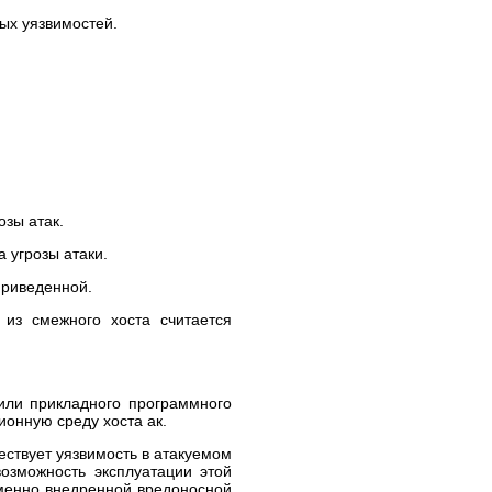
ных уязвимостей.
озы атак.
 угрозы атаки.
приведенной.
из смежного хоста считается
 или прикладного программного
ионную среду хоста ак.
ществует уязвимость в атакуемом
озможность эксплуатации этой
еменно внедренной вредоносной