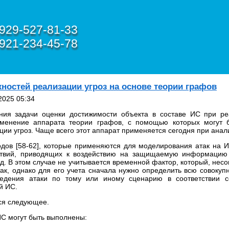
929-527-81-33
921-234-45-78
ностей реализации угроз на основе теории графов
2025 05:34
ия задачи оценки достижимости объекта в составе ИС при ре
менение аппарата теории графов, с помощью которых могут 
ии угроз. Чаще всего этот аппарат применяется сегодня при анализ
ов [58-62], которые применяются для моделирования атак на И
ствий, приводящих к воздействию на защищаемую информаци
д. В этом случае не учитывается временной фактор, который, нес
ак, однако для его учета сначала нужно определить всю совокупн
едения атаки по тому или иному сценарию в соответствии с
й ИС.
ся следующее.
ИС могут быть выполнены: