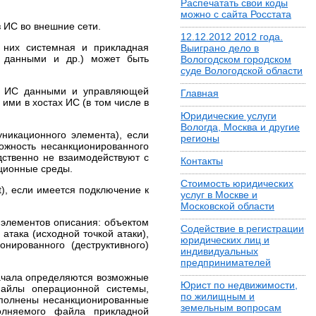
Распечатать свои коды
можно с сайта Росстата
з ИС во внешние сети.
12.12.2012 2012 года.
 них системная и прикладная
Выиграно дело в
 данными и др.) может быть
Вологодском городском
суде Вологодской области
по ИС данными и управляющей
Главная
ими в хостах ИС (в том числе в
Юридические услуги
Вологда, Москва и другие
уникационного элемента), если
регионы
ожность несанкционированного
едственно не взаимодействуют с
Контакты
ционные среды.
Стоимость юридических
t), если имеется подключение к
услуг в Москве и
Московской области
 элементов описания: объектом
Содействие в регистрации
атака (исходной точкой атаки),
юридических лиц и
нированного (деструктивного)
индивидуальных
предпринимателей
ачала определяются возможные
Юрист по недвижимости,
айлы операционной системы,
по жилищным и
выполнены несанкционированные
земельным вопросам
полняемого файла прикладной