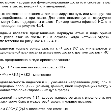
чего может нарушиться функционирование хоста или системы в цел
т иметь место: внешний или внутренний.
ых элементов описания атаки формируется путь или маршрут атак
ь задействованы при атаке. Для этого анализируется структур
 могут быть подвержены атакам. Пример схемы офисной ИС, отн
, приведен на рисунке 4.14.
ядным является представление маршрута атаки в виде ориент
шрутов атак на хосты ИС в случаях, когда источник угрозы
ветственно на рисунках 4.15 и 4.16.
ршрутов компьютерных атак на к -й хост ИС ак, учитываются вс
циональной взаимосвязи атакуемого хоста с другими хостами ИС.
ыть представлена в виде ориентированного
^j,к =1,^ - множество вершин графа (Kt -
^^,к = \,K2,j = \,К2 - множество
едовательность индексов п и j указывает направление дуги), при
передачи сообщений (команд, данных, иной информации) между х
количество ориентированных дуг в графе).
денной на рисунке 4.14, дерево маршрутов атак с внешнего источ
атаки могут быть и межсетевой экран, и маршрутизаторы.
афом G^G^,G(2)J выявляются все смежные