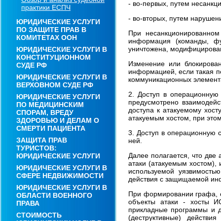
- во-первых, путем несанкц
практики ЕСПЧ
- во-вторых, путем нарушен
ЮРИДИЧЕСКИЕ УСЛУГИ
ПО ЗАЩИТЕ ПРАВ В
При несанкционированном
КОМИТЕТАХ ООН
информация (команды, фу
уничтожена, модифицирован
ЮРИДИЧЕСКИЕ УСЛУГИ В
КОНСТИТУЦИОННОМ
Изменение или блокирова
СУДЕ РФ
информацией, если такая п
ЮРИДИЧЕСКИЕ УСЛУГИ В
коммуникационных элемент
ВЕРХОВНОМ СУДЕ РФ
2. Доступ в операционную 
ЮРИДИЧЕСКИЕ УСЛУГИ
предусмотрено взаимодейс
ПО МЕДИЦИНСКИМ
доступа к атакуемому хост
СПОРАМ, ВРЕДУ
атакуемым хостом, при это
ЗДОРОВЬЮ И ДЕЛАМ О
СМЕРТИ ПАЦИЕНТА
3. Доступ в операционную с
ЗАЩИТА ПРАВ
ней.
ТУРИСТОВ:
Далее полагается, что две
ЮРИДИЧЕСКИЕ УСЛУГИ
атаки (атакуемым хостом), 
ЮРИДИЧЕСКИЕ УСЛУГИ В
используемой уязвимостью
СФЕРЕ НЕДВИЖИМОСТИ
действия с защищаемой ин
ЮРИДИЧЕСКИЕ УСЛУГИ В
При формировании графа, 
ОБЛАСТИ ВОЕННОГО
объекты атаки - хосты 
ПРАВА
прикладные программы и да
СТОИМОСТЬ
(деструктивные) действи