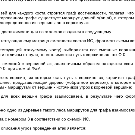
зей для каждого хоста строится граф достижимости, полагая, что
тированном графе существует маршрут длиной s(an,at), в которо
непосредственно из вершины ап в вершину ак.
 достижимости для всех хостов сводится к следующему:
етствующая ему матрица смежности хостов ИС, фрагмент схемы ко
етствующей атакуемому хосту) выбираются все смежные вершин
 отличны от нуля, то есть имеется путь к вершине ак: тпк Ф 0;
 смежной с вершиной ак, аналогичным образом находятся свои 
0, при этом at Фак\
всех вершин, из которых есть путь к вершине ак, строится гра
шине, представляющей дерево («обратное дерево»), в котором 
ам - маршрутам от вершин - источников угроз к корневой вершине;
 для всех вершин графа взаимосвязей, в результате чего фор
но одно из деревьев такого леса маршрутов для графа взаимосвяз
а с номером 3 в соответствии со схемой ИС.
описания угроз проведения атак является: