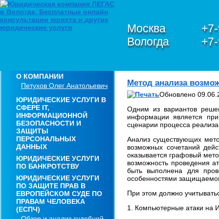
Москва
+7-
Вологда
+7-
О КОМПАНИИ
Метод анализа возмож
Петухов Олег Анатольевич
Обновлено 09.06.
ЮРИДИЧЕСКИЕ УСЛУГИ В
СФЕРЕ IT,
Одним из вариантов решен
ИНФОРМАЦИОННОЙ
информации является при
БЕЗОПАСНОСТИ И
сценарии процесса реализац
ЗАЩИТЫ
ПЕРСОНАЛЬНЫХ
Анализ существующих метод
ДАННЫХ
возможных сочетаний дей
оказывается графовый мето
ЮРИДИЧЕСКИЕ УСЛУГИ
возможность проведения ат
ПО БАНКРОТСТВУ
быть выполнена для пров
ЮРИДИЧЕСКИЕ УСЛУГИ
особенностями защищаемо
ПО ЗАЩИТЕ ПРАВ В
При этом должно учитывать
ЕВРОПЕЙСКОМ СУДЕ ПО
ПРАВАМ ЧЕЛОВЕКА
1. Компьютерные атаки на 
(ЕСПЧ)
Обзор и анализ судебной