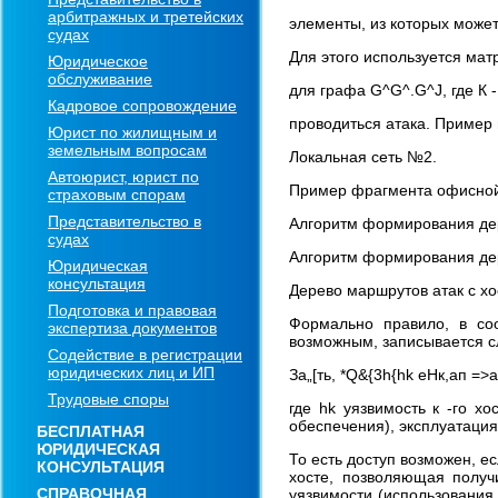
арбитражных и третейских
элементы, из которых может 
судах
Для этого используется матри
Юридическое
обслуживание
для графа G^G^.G^J, где К -
Кадровое сопровождение
проводиться атака. Пример
Юрист по жилищным и
земельным вопросам
Локальная сеть №2.
Автоюрист, юрист по
Пример фрагмента офисной с
страховым спорам
Представительство в
Алгоритм формирования дере
судах
Алгоритм формирования дере
Юридическая
консультация
Дерево маршрутов атак с хо
Подготовка и правовая
Формально правило, в со
экспертиза документов
возможным, записывается 
Содействие в регистрации
юридических лиц и ИП
За„[ть, *Q&{3h{hk еНк,ап =>at)
Трудовые споры
где hk уязвимость к -го х
обеспечения), эксплуатация
БЕСПЛАТНАЯ
ЮРИДИЧЕСКАЯ
То есть доступ возможен, ес
КОНСУЛЬТАЦИЯ
хосте, позволяющая получ
СПРАВОЧНАЯ
уязвимости (использования