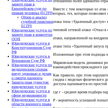
отношении более адекватно отра
защите прав в
Европейском суде по
Вместе с тем некоторые из атак
правам человека (ЕСПЧ)
вторых, тех, которые позволяют
Обзор и анализ
атака типа «Удаленный доступ» 
судебной практики
ЕСПЧ
типовой сетевой атаки «Отказ в
Юридические услуги по
защите прав в комитетах
атаки, направленной на внедрен
ООН
Юридические услуги в
атаки типа «Удаленный запуск 
Конституционном Суде
РФ
Изложенные при этом подходы мо
Юридические услуги в
Верховном Суде РФ
Марковская модель динамики ре
Юридические услуги по
взаимодействия прикладного уров
медицинским спорам,
вреду здоровью и делам
Как правило, при этом нарушит
о смерти пациента
сходна с моделью физического д
Защита прав туристов:
доступа оценивается по простой
юридические услуги
Юридические услуги в
где г - среднее время подбора па
сфере недвижимости
Юридические услуги в
Р - вероятность успешной попыт
области военного права