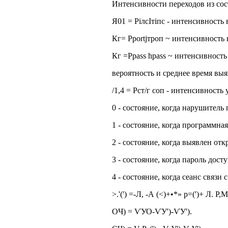
Интенсивности переходов из сос
Я01 = РілсІтіпс - интенсивность
Кг= Pportjтроп ~ интенсивность 
Кг =Рpass hpass ~ интенсивность
вероятность и среднее время выя
/1,4 = Рст/г соп - интенсивност
0 - состояние, когда нарушитель
1 - состояние, когда программна
2 - состояние, когда выявлен от
3 - состояние, когда пароль дос
4 - состояние, когда сеанс связ
>.'(') =-Л, -А (<)+•*» р=(')+ Л. Р
ОЧ) = ѴУО-ѴУ')-ѴУ').