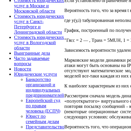
Если установлено ограничение на
Стоимость юридических
услуг в Москве и
Вероятность того, что за время 
Московской области
Стоимость юридических
где у(у,і) табулированная непол
услуг в Санкт-
Петербурге и
График, построенный по получе
Ленинградской области
Стоимость юридических
"Гясс = 2 — , Тpass = 5MUH, 1 = 
услуг в Вологодской
области
Зависимость вероятности удален
Выигранные дела
Часто задаваемые
Марковские модели динамики реа
вопросы
атаки могут быть основаны на I
Новости
отсутствуют математические мо
Юридические услуги
моделей все-таки каждая из них
Банкротство
организаций и
К наиболее характерным из них о
индивидуальных
предпринимателей
Рассмотрим сначала модель динам
Европейский суд
«полуоткрытого» виртуального с
по правам
повторяя посылку сообщений - к
человека (ЕСПЧ)
(некоторые операционные систе
Юрист по
следующих условиях: обслужива
семейным делам
Вероятность того, что операцио
Представительство