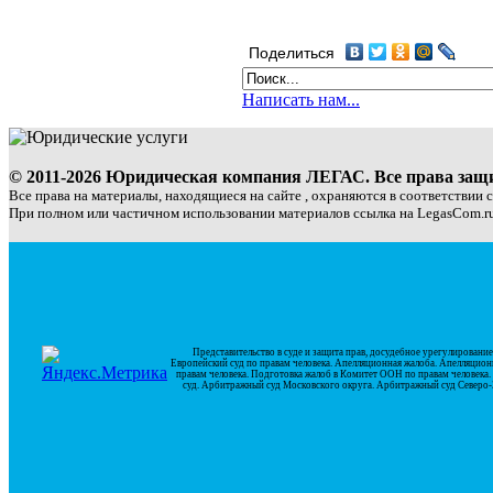
Поделиться
Написать нам...
© 2011-2026 Юридическая компания ЛЕГАС. Все права за
Все права на материалы, находящиеся на сайте , охраняются в соответствии 
При полном или частичном использовании материалов ссылка на LegasCom.ru
Представительство в суде и защита прав, досудебное урегулирован
Европейский суд по правам человека. Апелляционная жалоба. Апелляцион
правам человека. Подготовка жалоб в Комитет ООН по правам человек
суд. Арбитражный суд Московского округа. Арбитражный суд Северо-