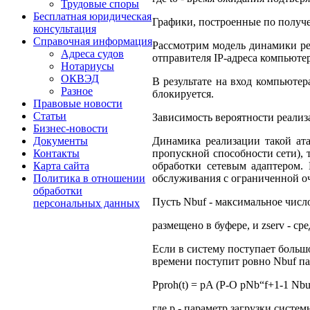
Трудовые споры
Бесплатная юридическая
Графики, построенные по получе
консультация
Справочная информация
Рассмотрим модель динамики реа
Адреса судов
отправителя IP-адреса компьюте
Нотариусы
ОКВЭД
В результате на вход компьютер
Разное
блокируется.
Правовые новости
Статьи
Зависимость вероятности реализ
Бизнес-новости
Динамика реализации такой ата
Документы
пропускной способности сети), 
Контакты
обработки сетевым адаптером.
Карта сайта
обслуживания с ограниченной о
Политика в отношении
обработки
Пусть Nbuf - максимальное числ
персональных данных
размещено в буфере, и zserv - с
Если в систему поступает большо
времени поступит ровно Nbuf па
Pproh(t) = pA (Р-О pNb“f+1-1 Nbuf
где p - параметр загрузки систе