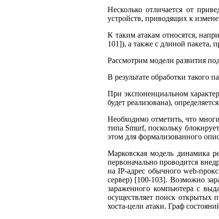
Несколько отличается от прив
устройств, приводящих к измен
К таким атакам относятся, напри
101]), а также с длиной пакета,
Рассмотрим модели развития подо
В результате обработки такого п
При экспоненциальном характере 
будет реализована), определяетс
Необходимо отметить, что многи
типа Smurf, поскольку блокируе
этом для формализованного опис
Марковская модель динамика ре
первоначально проводится внедр
на IP-адрес обычного web-прок
сервер) [100-103]. Возможно з
зараженного компьютера с выда
осуществляет поиск открытых по
хоста-цели атаки. Граф состояни