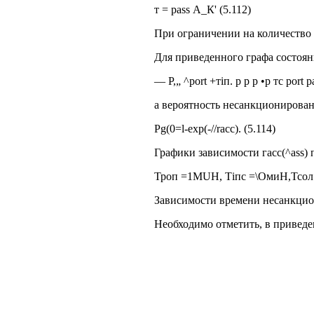
т = pass А_К' (5.112)
При ограничении на количество п
Для приведенного графа состоян
— Р,„ ^port +тіп. р р р •р тс port p
а вероятность несанкционированн
Pg(0=l-exp(-//racc). (5.114)
Графики зависимости гacc(^ass) 
Троп =1MUH, Тіпс =\ОмиН,Тсол =Ъ
Зависимости времени несанкцио
Необходимо отметить, в приведе