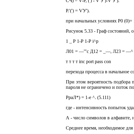
СЧ) = V-Р, (') - V У')-V У').
Р.'(') = ѴУ').
при начальных условиях Р0 (0)= 1; Р,
Рисунок 5.33 - Граф состояний,
1 _ Р 1-Р 1-Р і^р
Л01 = —'"с Д12 = _—, Л23 = —^ 
т т т т іпс port pass con
перехода процесса в начальное с
При этом вероятность подбора п
пароля не ограничено и поток по
РраЛ*) = 1-е ^. (5.111)
где - интенсивность попыток уд
А - число символов в алфавите, 
Среднее время, необходимое для