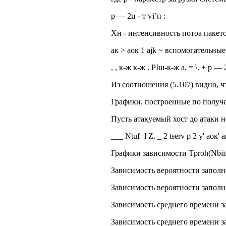
р — 2ц - т ѵі’п :
Хн - интенсивность потоа пакето
ак > аок 1 ajk ~ вспомогательны
, , к-ж к-ж . РІш-к-ж а. = \. + р — 2-
Из соотношения (5.107) видно, 
Графики, построенные по получе
Пусть атакуемый хост до атаки н
___ Ntuf+l Z. _ 2 tserv р 2 у' аок'
Графики зависимости Tproh(Nbii
Зависимость вероятности заполн
Зависимость вероятности заполн
Зависимость среднего времени з
Зависимость среднего времени з