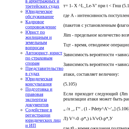
в арбитражных и
т= 1- X ^L_Le-V' при t < Гнш (5.1
третейских судах
Юридическое
где A - интенсивность поступлен
обслуживание
Кадровое
(пакетов с установленным флаг
сопровождение
Юрист по
Jlim - предельное количество в
жилищным и
земельным
Тцт - время, отводимое операци
вопросам
Автоюрист, юрист
Зависимость вероятности «завис
по страховым
спорам
Зависимость вероятности «завис
Представительство
в судах
атаки, составляет величину:
Юридическая
(5.105)
консультация
Подготовка и
Если приходит следующий (Jlm +
правовая
реализации атаки может быть ра
экспертиза
документов
„ /л _, Г“ , (1 - Pdety^A'~',,] (5.106
Содействие в
регистрации
Л) Ѵ^-0 -р*,) і-ѴѵО-р*,У
юридических лиц
и ИП
где t0 - время ожидания подтвер