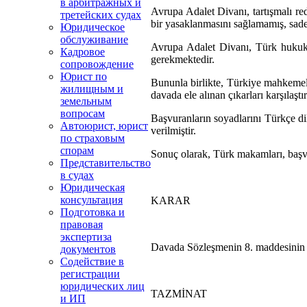
в арбитражных и
Avrupa Adalet Divanı, tartışmalı re
третейских судах
bir yasaklanmasını sağlamamış, sadec
Юридическое
обслуживание
Avrupa Adalet Divanı, Türk hukukun
Кадровое
gerekmektedir.
сопровождение
Юрист по
Bununla birlikte, Türkiye mahkemele
жилищным и
davada ele alınan çıkarları karşılaştı
земельным
вопросам
Başvuranların soyadlarını Türkçe di
Автоюрист, юрист
verilmiştir.
по страховым
спорам
Sonuç olarak, Türk makamları, başvur
Представительство
в судах
Юридическая
консультация
KARAR
Подготовка и
правовая
экспертиза
Davada Sözleşmenin 8. maddesinin (oy
документов
Содействие в
регистрации
юридических лиц
TAZMİNAT
и ИП