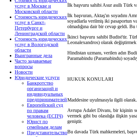
Стоимость юридических
İlk başvuru sahibi Asur asıllı Türk 
услуг в Москве и
Московской области
İlk başvuran, Aktaş'ın soyadını Amno
Стоимость юридических
soyadlarla verilmiş iki pasaportun 
услуг в Санкт-
olmadığına dair bir cevap geldi. Bu 
Петербурге и
Ленинградской области
İkinci başvuru sahibi Budist'tir. T
Стоимость юридических
Leonalexandros) olarak değiştirme
услуг в Вологодской
области
Hindistan uzmanı, verilen adın Budi
Выигранные дела
Paramabindu (Paramabindu) soyadıyla t
Часто задаваемые
вопросы
Новости
Юридические услуги
HUKUK KONULARI
Банкротство
организаций и
индивидуальных
предпринимателей
Maddesine uyulmasıyla ilgili olarak.
Европейский суд
Avrupa Adalet Divanı, bir kişinin s
по правам
vermek gibi bu olasılığa ilişkin yasa
человека (ЕСПЧ)
geniştir.
Юрист по
семейным делам
Bu davada Türk mahkemeleri, başvura
Представительство