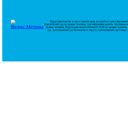
Представительство в суде и защита прав, досудебное урегулирован
Европейский суд по правам человека. Апелляционная жалоба. Апелляцион
правам человека. Подготовка жалоб в Комитет ООН по правам человек
суд. Арбитражный суд Московского округа. Арбитражный суд Северо-