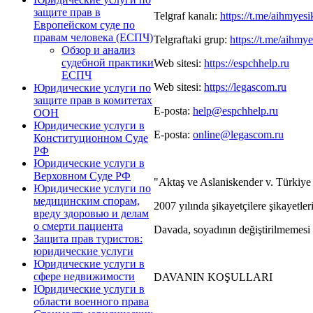
защите прав в
Telgraf kanalı:
https://t.me/aihmyesi
Европейском суде по
правам человека (ЕСПЧ)
Telgraftaki grup:
https://t.me/aihmy
Обзор и анализ
судебной практики
Web sitesi:
https://espchhelp.ru
ЕСПЧ
Web sitesi:
https://legascom.ru
Юридические услуги по
защите прав в комитетах
E-posta:
help@espchhelp.ru
ООН
Юридические услуги в
E-posta:
online@legascom.ru
Конституционном Суде
РФ
Юридические услуги в
Верховном Суде РФ
"Aktaş ve Aslaniskender v. Türkiye 
Юридические услуги по
медицинским спорам,
2007 yılında şikayetçilere şikayetle
вреду здоровью и делам
о смерти пациента
Davada, soyadının değiştirilmemesi 
Защита прав туристов:
юридические услуги
Юридические услуги в
сфере недвижимости
DAVANIN KOŞULLARI
Юридические услуги в
области военного права