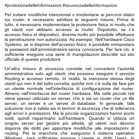
#protezionedelleInformazioni #sicurezzadelleinformazioni
Per evitare modifiche intenzionali o involontarie ai percorsi statici
sui router, è necessario adottare le seguenti misure: Prima di
tutto, è necessario implementare la protezione fisica in modo che
gli utenti non abbiano accesso ai router. Dopotutto, se c'è
accesso fisico al dispositivo, diventa molto più possibile effettuare
la penetrazione non autorizzata. Ad esempio, Nell'hardware Cisco
Systems, se si dispone dell'accesso fisico, è possibile reimpostare
la password dell'amministratore senza conoscerla. Per fare ciò, è
sufficiente eseguire una serie di manipolazioni descritte sul sito
ufficiale di questo produttore.
Un'altra misura di sicurezza consiste nel concedere l'autorità
amministrativa solo agli utenti che possono eseguire il servizio
Routing e accesso remoto. In realtà, la menzione stessa degli
utenti qui non è del tutto corretta, poiché non c'è nulla da fare per
un utente normale nell'interfaccia di configurazione del router.
Almeno nell'interfaccia del router hardware. Ma nelle piccole reti
viene spesso utilizzato un server, che è sia un router che un file
server, un server e un server di database. In generale, tale
soluzione non è valida sia in termini di sicurezza che di tolleranza
agli errori e prestazioni. Ma le piccole organizzazioni hanno pochi
soldi, quindi risparmiano sull'hardware. Quando si utilizza un
singolo server per gestire più attività, gli utenti non devono
disporre dei diritti per apportare modifiche alle impostazioni di
routing. Per le macchine che eseguono il sistema operativo
Windows, sarà sufficiente esporre L'utente ai diritti Users. In