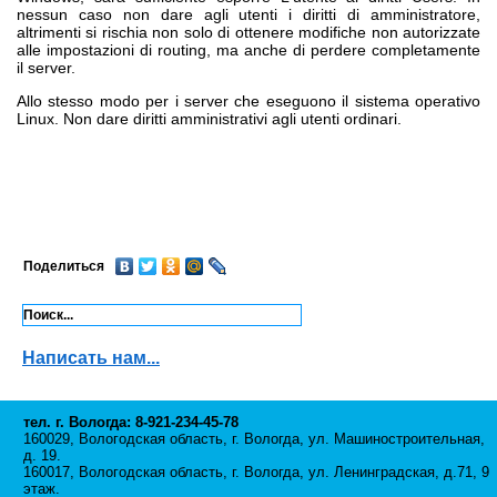
nessun caso non dare agli utenti i diritti di amministratore,
altrimenti si rischia non solo di ottenere modifiche non autorizzate
alle impostazioni di routing, ma anche di perdere completamente
il server.
Allo stesso modo per i server che eseguono il sistema operativo
Linux. Non dare diritti amministrativi agli utenti ordinari.
Поделиться
Написать нам...
тел. г. Вологда: 8-921-234-45-78
160029, Вологодская область, г. Вологда, ул. Машиностроительная,
д. 19.
160017, Вологодская область, г. Вологда, ул. Ленинградская, д.71, 9
этаж.