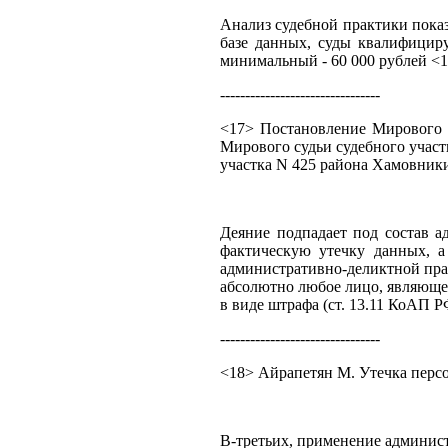
Анализ судебной практики показ
базе данных, суды квалифицир
минимальный - 60 000 рублей <1
--------------------------------
<17> Постановление Мирового с
Мирового судьи судебного участ
участка N 425 района Хамовник
Деяние подпадает под состав а
фактическую утечку данных, а
административно-деликтной прак
абсолютно любое лицо, являюще
в виде штрафа (ст. 13.11 КоАП Р
--------------------------------
<18> Айрапетян М. Утечка персо
В-третьих, применение админист