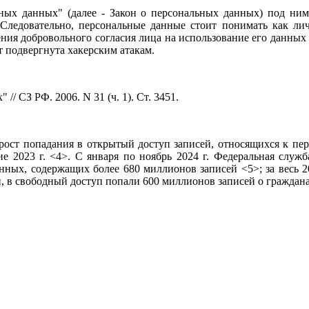
льных данных" (далее - Закон о персональных данных) под н
Следовательно, персональные данные стоит понимать как ли
ния добровольного согласия лица на использование его данных 
 подвергнута хакерским атакам.
/ СЗ РФ. 2006. N 31 (ч. 1). Ст. 3451.
я рост попадания в открытый доступ записей, относящихся к п
дие 2023 г. <4>. С января по ноябрь 2024 г. Федеральная слу
нных, содержащих более 680 миллионов записей <5>; за весь 2
ии, в свободный доступ попали 600 миллионов записей о граждан