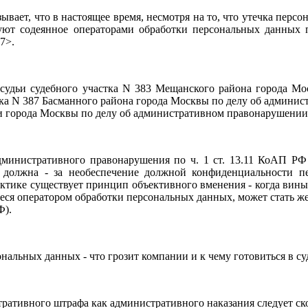
ывает, что в настоящее время, несмотря на то, что утечка пер
уют содеянное операторами обработки персональных данных
7>.
удьи судебного участка N 383 Мещанского района города Мос
ка N 387 Басманного района города Москвы по делу об админис
и города Москвы по делу об административном правонарушении 
дминистративного правонарушения по ч. 1 ст. 13.11 КоАП РФ 
 должна - за необеспечение должной конфиденциальности п
тике существует принцип объективного вменения - когда вины н
еся оператором обработки персональных данных, может стать ж
Ф).
нальных данных - что грозит компании и к чему готовиться в су
ративного штрафа как административного наказания следует ск