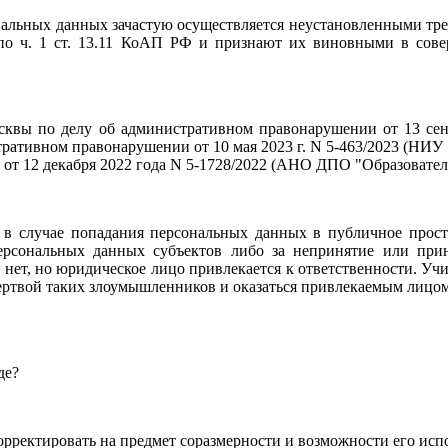
сональных данных зачастую осуществляется неустановленными тр
 по ч. 1 ст. 13.11 КоАП РФ и признают их виновными в сов
квы по делу об административном правонарушении от 13 сентя
тративном правонарушении от 10 мая 2023 г. N 5-463/2023 (НИ
от 12 декабря 2022 года N 5-1728/2022 (АНО ДПО "Образовател
в случае попадания персональных данных в публичное простра
ерсональных данных субъектов либо за непринятие или при
ет, но юридическое лицо привлекается к ответственности. Учит
ертвой таких злоумышленников и оказаться привлекаемым лицо
де?
орректировать на предмет соразмерности и возможности его ис