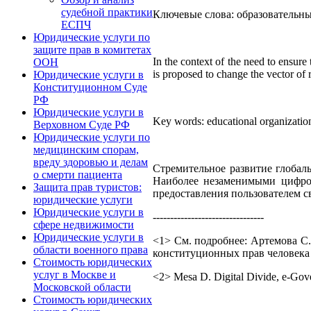
судебной практики
Ключевые слова: образовательны
ЕСПЧ
Юридические услуги по
защите прав в комитетах
In the context of the need to ensure 
ООН
is proposed to change the vector of r
Юридические услуги в
Конституционном Суде
РФ
Юридические услуги в
Key words: educational organization
Верховном Суде РФ
Юридические услуги по
медицинским спорам,
вреду здоровью и делам
Стремительное развитие глобал
о смерти пациента
Наиболее незаменимыми цифров
Защита прав туристов:
предоставления пользователем с
юридические услуги
Юридические услуги в
--------------------------------
сфере недвижимости
Юридические услуги в
<1> См. подробнее: Артемова С.
области военного права
конституционных прав человека в
Стоимость юридических
услуг в Москве и
<2> Mesa D. Digital Divide, e-Gover
Московской области
Стоимость юридических