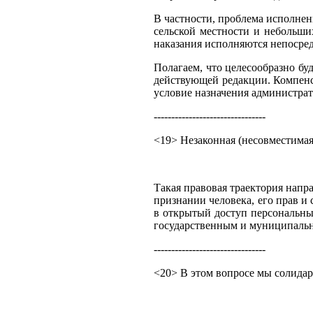
В частности, проблема исполнени
сельской местности и небольши
наказания исполняются непосред
Полагаем, что целесообразно бу
действующей редакции. Компенс
условие назначения администрат
--------------------------------
<19> Незаконная (несовместимая
Такая правовая траектория напр
признании человека, его прав и
в открытый доступ персональны
государственным и муниципаль
--------------------------------
<20> В этом вопросе мы солидар