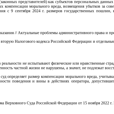
(законных представителей) как субъектов персональных данных
ных компенсации морального вреда, возмещения убытков за со
ия с 9 сентября 2024 г. размеров государственных пошлин, 
зания // Актуальные проблемы административного права и проце
и вторую Налогового кодекса Российской Федерации и отдельные
) в реальности не испытывают физические или нравственные ст
енность частной жизни не нарушены, а значит, не подлежат вос
суд определяет размер компенсации морального вреда, учитыва
вности поведения и вины в действиях оператора, допустивше
а Верховного Суда Российской Федерации от 15 ноября 2022 г. 