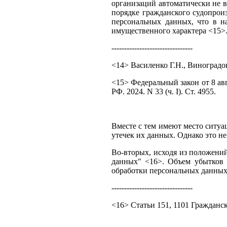
организаций автоматически не 
порядке гражданского судопрои
персональных данных, что в на
имущественного характера <15>
--------------------------------
<14> Василенко Г.Н., Виноградо
<15> Федеральный закон от 8 ав
РФ. 2024. N 33 (ч. I). Ст. 4955.
Вместе с тем имеют место ситуа
утечек их данных. Однако это н
Во-вторых, исходя из положений
данных" <16>. Объем убытков 
обработки персональных данных 
--------------------------------
<16> Статьи 151, 1101 Гражданс