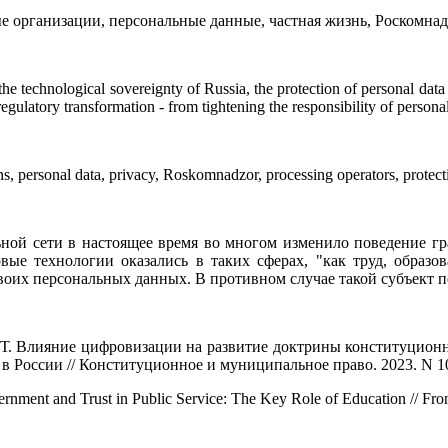
е организации, персональные данные, частная жизнь, Роскомнад
the technological sovereignty of Russia, the protection of personal data
egulatory transformation - from tightening the responsibility of persona
s, personal data, privacy, Roskomnadzor, processing operators, protect
ьной сети в настоящее время во многом изменило поведение г
ые технологии оказались в таких сферах, "как труд, образо
воих персональных данных. В противном случае такой субъект 
Т. Влияние цифровизации на развитие доктрины конституционно
 России // Конституционное и муниципальное право. 2023. N 10. 
nment and Trust in Public Service: The Key Role of Education // Fron