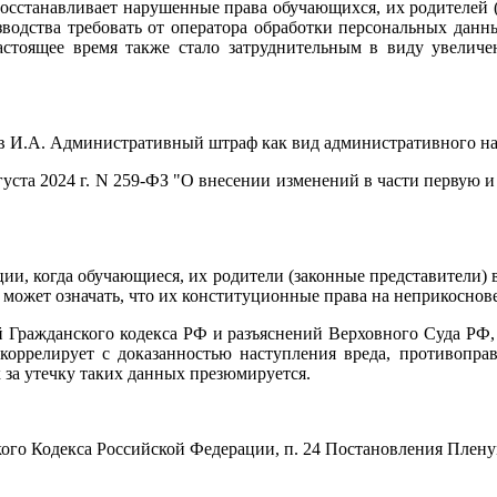
восстанавливает нарушенные права обучающихся, их родителей 
зводства требовать от оператора обработки персональных дан
стоящее время также стало затруднительным в виду увеличен
.
в И.А. Административный штраф как вид административного нака
густа 2024 г. N 259-ФЗ "О внесении изменений в части первую 
ции, когда обучающиеся, их родители (законные представители
е может означать, что их конституционные права на неприкоснов
 Гражданского кодекса РФ и разъяснений Верховного Суда РФ, 
коррелирует с доказанностью наступления вреда, противопра
за утечку таких данных презюмируется.
кого Кодекса Российской Федерации, п. 24 Постановления Пленум