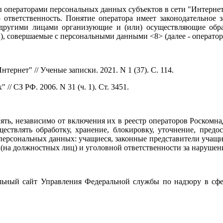
ы операторами персональных данных субъектов в сети "Интерне
 ответственность. Понятие оператора имеет законодательное 
 другими лицами организующие и (или) осуществляющие обр
, совершаемые с персональными данными <8> (далее - оператор
ернет" // Ученые записки. 2021. N 1 (37). С. 114.
/ СЗ РФ. 2006. N 31 (ч. 1). Ст. 3451.
ть, независимо от включения их в реестр операторов Роскомнад
ствлять обработку, хранение, блокировку, уточнение, предо
ерсональных данных: учащиеся, законные представители учащихс
(на должностных лиц) и уголовной ответственности за нарушени
льный сайт Управления Федеральной службы по надзору в сф