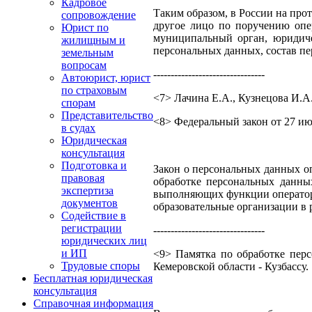
Кадровое
Таким образом, в России на про
сопровождение
другое лицо по поручению опер
Юрист по
муниципальный орган, юридиче
жилищным и
персональных данных, состав пе
земельным
вопросам
--------------------------------
Автоюрист, юрист
по страховым
<7> Лачина Е.А., Кузнецова И.А.
спорам
Представительство
<8> Федеральный закон от 27 июля
в судах
Юридическая
консультация
Подготовка и
Закон о персональных данных оп
правовая
обработке персональных данных
экспертиза
выполняющих функции операторов
документов
образовательные организации в 
Содействие в
регистрации
--------------------------------
юридических лиц
и ИП
<9> Памятка по обработке пер
Трудовые споры
Кемеровской области - Кузбассу.
Бесплатная юридическая
консультация
Справочная информация