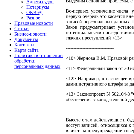
Выделим основные проблемы, с 
Адреса судов
Нотариусы
Во-первых, увеличение числа "
ОКВЭД
первую очередь это касается в
Разное
записей персональных данных. П
Правовые новости
Закон предусматривает устано
Статьи
потенциальными последствиями 
Бизнес-новости
тяжких преступлений <13>.
Документы
Контакты
--------------------------------
Карта сайта
Политика в отношении
<10> Жернова В.М. Правовой режи
обработки
персональных данных
<11> Федеральный закон от 30 
<12> Например, в настоящее вр
административного штрафа за да
<13> Законопроект N 502104-8 "
обеспечения законодательной де
Вместе с тем действующие и бу
доступ записей, относящихся к
влияет на предупреждение сове