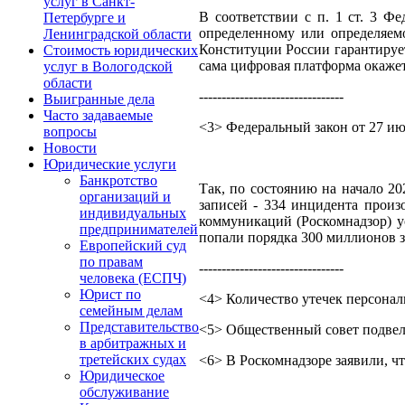
услуг в Санкт-
В соответствии с п. 1 ст. 3 Ф
Петербурге и
определенному или определяем
Ленинградской области
Конституции России гарантирует
Стоимость юридических
сама цифровая платформа окажет
услуг в Вологодской
области
--------------------------------
Выигранные дела
Часто задаваемые
<3> Федеральный закон от 27 июля
вопросы
Новости
Юридические услуги
Банкротство
Так, по состоянию на начало 20
организаций и
записей - 334 инцидента произ
индивидуальных
коммуникаций (Роскомнадзор) ус
предпринимателей
попали порядка 300 миллионов за
Европейский суд
по правам
--------------------------------
человека (ЕСПЧ)
Юрист по
<4> Количество утечек персональ
семейным делам
Представительство
<5> Общественный совет подвел 
в арбитражных и
третейских судах
<6> В Роскомнадзоре заявили, чт
Юридическое
обслуживание