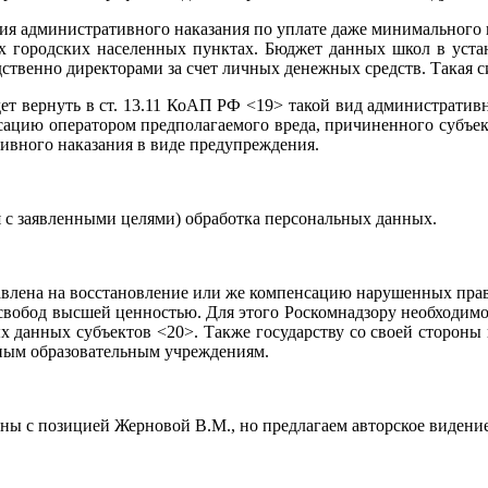
я административного наказания по уплате даже минимального штр
х городских населенных пунктах. Бюджет данных школ в уста
ственно директорами за счет личных денежных средств. Такая 
дет вернуть в ст. 13.11 КоАП РФ <19> такой вид административн
ацию оператором предполагаемого вреда, причиненного субъект
ивного наказания в виде предупреждения.
 с заявленными целями) обработка персональных данных.
авлена на восстановление или же компенсацию нарушенных прав
 свобод высшей ценностью. Для этого Роскомнадзору необходим
х данных субъектов <20>. Также государству со своей сторон
ным образовательным учреждениям.
ны с позицией Жерновой В.М., но предлагаем авторское видение 