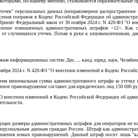
которыми, по-нашему мнению, сталкиваются образовательные ор
утечек" персональных данных (неправомерное распространение 
несения поправок в Кодекс Российской Федерации об администр
ринят Федеральный закон от 30 ноября 2024 г. N 420-ФЗ "О вн
вление повышенных административных штрафов <12>. Как сл
от случившихся утечек. Попав в руки к злоумышленникам, дан
м информационных систем: Дис. ... канд. юрид. наук. Челябинск
ноября 2024 г. N 420-ФЗ "О внесении изменений в Кодекс Росс
емя минимальная сумма административного штрафа за утечку пе
нное правонарушение составит для юридических лиц 150 000 ру
О внесении изменений в Кодекс Российской Федерации об админ
ятельности.
дущие размеры административных штрафов для операторов не 
 персональным данным граждан России. Штраф как администрат
ршения новых правонарушений. Данный штраф носит лишь "кар