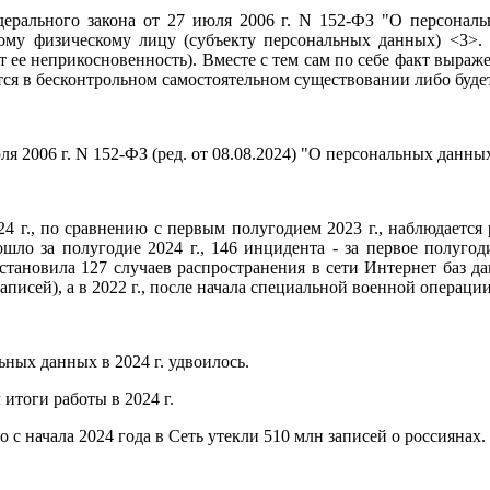
едерального закона от 27 июля 2006 г. N 152-ФЗ "О персона
ому физическому лицу (субъекту персональных данных) <3>. 
 ее неприкосновенность). Вместе с тем сам по себе факт выраже
ся в бесконтрольном самостоятельном существовании либо будет
 2006 г. N 152-ФЗ (ред. от 08.08.2024) "О персональных данных" /
24 г., по сравнению с первым полугодием 2023 г., наблюдаетс
ошло за полугодие 2024 г., 146 инцидента - за первое полуго
тановила 127 случаев распространения в сети Интернет баз да
писей), а в 2022 г., после начала специальной военной операц
ных данных в 2024 г. удвоилось.
итоги работы в 2024 г.
о с начала 2024 года в Сеть утекли 510 млн записей о россиянах.