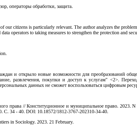
зор, операторы обработки, защита.
 of our citizens is particularly relevant. The author analyzes the proble
l data operators to taking measures to strengthen the protection and secu
ion.
раждан и открыло новые возможности для преобразований обще
вание, развлечения, покупки и доступ к услугам" <2>. Пере
персональных данных не сможет воспользоваться цифровым ресу
го права // Конституционное и муниципальное право. 2023. N 
С. 34 - 40. DOI: 10.18572/1812-3767-202310-34-40.
tiers in Sociology. 2023. 21 February.