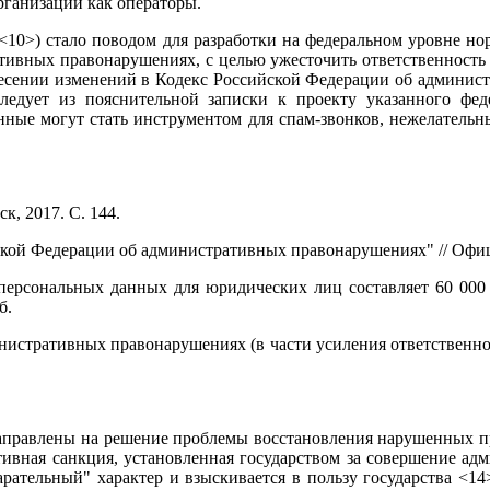
ганизации как операторы.
<10>) стало поводом для разработки на федеральном уровне н
ативных правонарушениях, с целью ужесточить ответственност
есении изменений в Кодекс Российской Федерации об администр
едует из пояснительной записки к проекту указанного феде
ные могут стать инструментом для спам-звонков, нежелательн
, 2017. С. 144.
ийской Федерации об административных правонарушениях" // Оф
рсональных данных для юридических лиц составляет 60 000 ру
б.
истративных правонарушениях (в части усиления ответственнос
направлены на решение проблемы восстановления нарушенных п
ивная санкция, установленная государством за совершение ад
ательный" характер и взыскивается в пользу государства <14