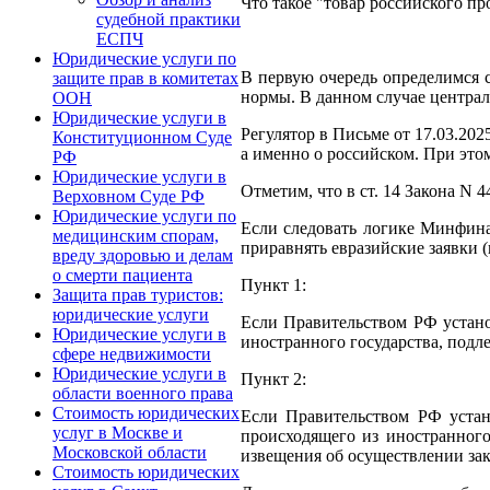
Что такое "товар российского п
судебной практики
ЕСПЧ
Юридические услуги по
В первую очередь определимся с
защите прав в комитетах
нормы. В данном случае централ
ООН
Юридические услуги в
Регулятор в Письме от 17.03.202
Конституционном Суде
а именно о российском. При этом
РФ
Юридические услуги в
Отметим, что в ст. 14 Закона N 
Верховном Суде РФ
Юридические услуги по
Если следовать логике Минфина
медицинским спорам,
приравнять евразийские заявки (к
вреду здоровью и делам
о смерти пациента
Пункт 1:
Защита прав туристов:
юридические услуги
Если Правительством РФ установ
Юридические услуги в
иностранного государства, подл
сфере недвижимости
Юридические услуги в
Пункт 2:
области военного права
Стоимость юридических
Если Правительством РФ устано
услуг в Москве и
происходящего из иностранного
Московской области
извещения об осуществлении зак
Стоимость юридических