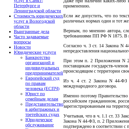
услуг в Санкт-
Даже при наличии каких-либо 
Петербурге и
применению.
Ленинградской области
Если же допустить, что по текст
Стоимость юридических
различных нормах один и тот же
услуг в Вологодской
области
Верным, по мнению автора, сле
Выигранные дела
требованиями ПП РФ N 1875. В 
Часто задаваемые
вопросы
Согласно ч. 3 ст. 14 Закона N
Новости
непредоставления национального
Юридические услуги
Банкротство
При этом п. 2 Приложения N 25
организаций и
поставщикам государств-членов
индивидуальных
происходящим с территории сво
предпринимателей
Европейский суд
Из ч. 4 ст. 2 Закона N 44-ФЗ
по правам
международного договора.
человека (ЕСПЧ)
Юрист по
Именно поэтому Правительство Р
семейным делам
российским гражданином, росси
Представительство
зарегистрированным на территор
в арбитражных и
третейских судах
Учитывая, что в ч. 1.1 ст. 33 З
Юридическое
Закона N 44-ФЗ, п. 2 Приложени
обслуживание
подтверждено в соответствии с