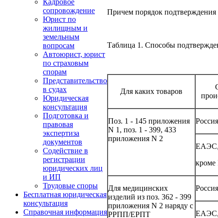
Кадровое
сопровождение
Причем порядок подтверждения с
Юрист по
жилищным и
земельным
Таблица 1. Способы подтвержде
вопросам
Автоюрист, юрист
по страховым
спорам
Представительство
в судах
Для каких товаров
прои
Юридическая
консультация
Подготовка и
Поз. 1 - 145 приложения
Росси
правовая
N 1, поз. 1 - 399, 433
экспертиза
приложения N 2
документов
ЕАЭС
Содействие в
регистрации
кроме
юридических лиц
и ИП
Трудовые споры
Для медицинских
Росси
Бесплатная юридическая
изделий из поз. 362 - 399
консультация
приложения N 2 наряду с
Справочная информация
ЕАЭС
РРПП/ЕРПТ