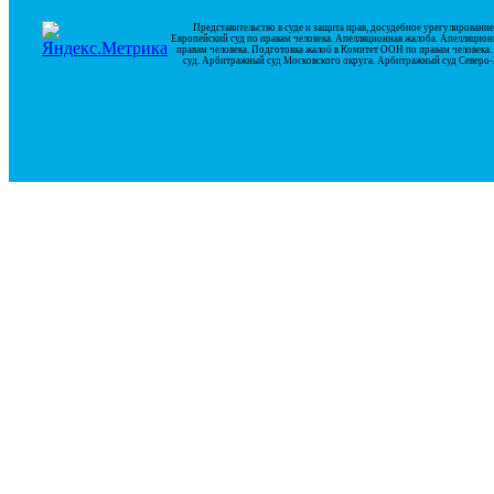
Представительство в суде и защита прав, досудебное урегулирован
Европейский суд по правам человека. Апелляционная жалоба. Апелляцион
правам человека. Подготовка жалоб в Комитет ООН по правам человек
суд. Арбитражный суд Московского округа. Арбитражный суд Северо-