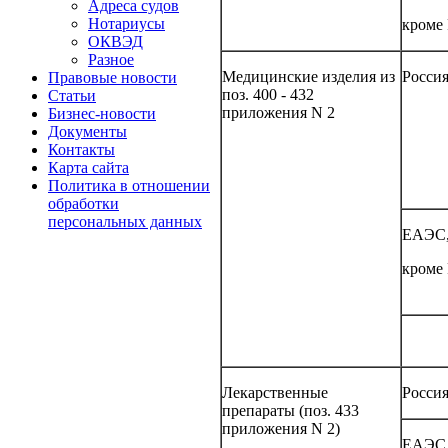
Адреса судов
Нотариусы
кроме
ОКВЭД
Разное
Медицинские изделия из
Росси
Правовые новости
поз. 400 - 432
Статьи
приложения N 2
Бизнес-новости
Документы
Контакты
Карта сайта
Политика в отношении
обработки
персональных данных
ЕАЭС
кроме
Лекарственные
Росси
препараты (поз. 433
приложения N 2)
ЕАЭС