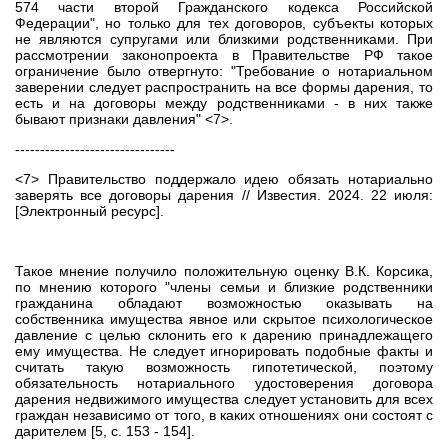
574 части второй Гражданского кодекса Российской
Федерации", но только для тех договоров, субъекты которых
не являются супругами или близкими родственниками. При
рассмотрении законопроекта в Правительстве РФ такое
ограничение было отвергнуто: "Требование о нотариальном
заверении следует распространить на все формы дарения, то
есть и на договоры между родственниками - в них также
бывают признаки давления" <7>.
--------------------------------
<7> Правительство поддержало идею обязать нотариально
заверять все договоры дарения // Известия. 2024. 22 июля:
[Электронный ресурс].
Такое мнение получило положительную оценку В.К. Корсика,
по мнению которого "члены семьи и близкие родственники
гражданина обладают возможностью оказывать на
собственника имущества явное или скрытое психологическое
давление с целью склонить его к дарению принадлежащего
ему имущества. Не следует игнорировать подобные факты и
считать такую возможность гипотетической, поэтому
обязательность нотариального удостоверения договора
дарения недвижимого имущества следует установить для всех
граждан независимо от того, в каких отношениях они состоят с
дарителем [5, с. 153 - 154].