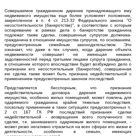
Совершаемое гражданином дарение принадлежащего ему
недвижимого имущества еще более усложняет положение,
закрепленное в п. 4 ст. 213.32 Федерального закона "О
несостоятельности (банкротстве)", в соответствии с которым
оспариванию в рамках дела о банкротстве гражданина
подлежат также сделки, совершенные супругом должника-
гражданина в отношении имущества супругов, по основаниям,
предусмотренным семейным законодательством. Это
означает, что даже в тех случаях, когда дарение объекта
недвижимости совершает не имеющая никаких
задолженностей перед третьими лицами супруга гражданина,
в отношении которого впоследствии будет возбуждено дело о
признании его несостоятельным (банкротом), совершенная
ею сделка также может быть признана недействительной с
применением предусмотренных законом последствий.
Представляется бесспорным, что признание
недействительным договора дарения недвижимого
имущества, особенно жилых помещений, может повлечь для
одаряемого гражданина крайне тяжелые последствия,
поскольку применение в таких ситуациях предусмотренных п.
2 ст. 167 ГК РФ последствий признания сделки
недействительной - возвращения всего полученного по
сделке, т.е. занимаемого одаряемым жилого помещения, -
может резко негативно отразиться на всех сферах его жизни и
деятельности, особенно в семьях, имеющих