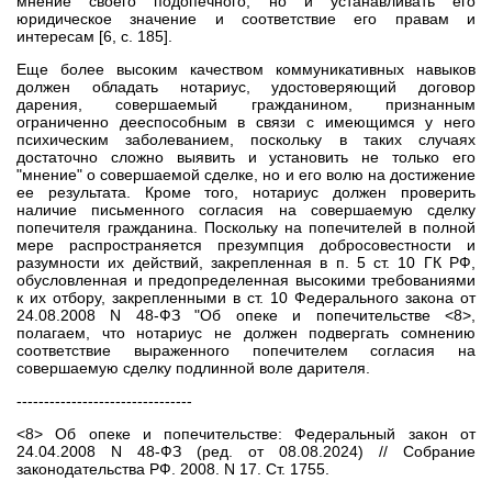
мнение своего подопечного, но и устанавливать его
юридическое значение и соответствие его правам и
интересам [6, с. 185].
Еще более высоким качеством коммуникативных навыков
должен обладать нотариус, удостоверяющий договор
дарения, совершаемый гражданином, признанным
ограниченно дееспособным в связи с имеющимся у него
психическим заболеванием, поскольку в таких случаях
достаточно сложно выявить и установить не только его
"мнение" о совершаемой сделке, но и его волю на достижение
ее результата. Кроме того, нотариус должен проверить
наличие письменного согласия на совершаемую сделку
попечителя гражданина. Поскольку на попечителей в полной
мере распространяется презумпция добросовестности и
разумности их действий, закрепленная в п. 5 ст. 10 ГК РФ,
обусловленная и предопределенная высокими требованиями
к их отбору, закрепленными в ст. 10 Федерального закона от
24.08.2008 N 48-ФЗ "Об опеке и попечительстве <8>,
полагаем, что нотариус не должен подвергать сомнению
соответствие выраженного попечителем согласия на
совершаемую сделку подлинной воле дарителя.
--------------------------------
<8> Об опеке и попечительстве: Федеральный закон от
24.04.2008 N 48-ФЗ (ред. от 08.08.2024) // Собрание
законодательства РФ. 2008. N 17. Ст. 1755.