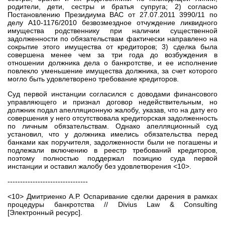
родители, дети, сестры и братья супруга; 2) согласно
Постановлению Президиума ВАС от 27.07.2011 3990/11 по
делу А10-1176/2010 безвозмездное отчуждение ликвидного
имущества родственнику при наличии существенной
задолженности по обязательствам фактически направлено на
сокрытие этого имущества от кредиторов; 3) сделка была
совершена менее чем за три года до возбуждения в
отношении должника дела о банкротстве, и ее исполнение
повлекло уменьшение имущества должника, за счет которого
могло быть удовлетворено требование кредиторов.
Суд первой инстанции согласился с доводами финансового
управляющего и признал договор недействительным, но
должник подал апелляционную жалобу, указав, что на дату его
совершения у него отсутствовала кредиторская задолженность
по личным обязательствам. Однако апелляционный суд
установил, что у должника имелись обязательства перед
банками как поручителя, задолженности были не погашены и
подлежали включению в реестр требований кредиторов,
поэтому полностью поддержал позицию суда первой
инстанции и оставил жалобу без удовлетворения <10>.
--------------------------------
<10> Дмитриенко А.Р. Оспаривание сделки дарения в рамках
процедуры банкротства // Divius Law & Consulting
[Электронный ресурс].