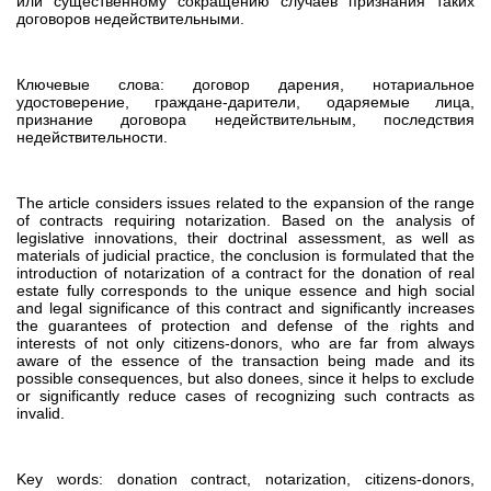
или существенному сокращению случаев признания таких
договоров недействительными.
Ключевые слова: договор дарения, нотариальное
удостоверение, граждане-дарители, одаряемые лица,
признание договора недействительным, последствия
недействительности.
The article considers issues related to the expansion of the range
of contracts requiring notarization. Based on the analysis of
legislative innovations, their doctrinal assessment, as well as
materials of judicial practice, the conclusion is formulated that the
introduction of notarization of a contract for the donation of real
estate fully corresponds to the unique essence and high social
and legal significance of this contract and significantly increases
the guarantees of protection and defense of the rights and
interests of not only citizens-donors, who are far from always
aware of the essence of the transaction being made and its
possible consequences, but also donees, since it helps to exclude
or significantly reduce cases of recognizing such contracts as
invalid.
Key words: donation contract, notarization, citizens-donors,