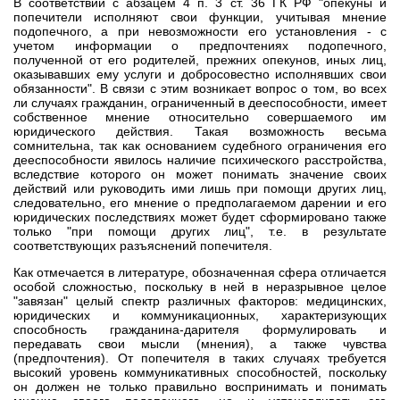
В соответствии с абзацем 4 п. 3 ст. 36 ГК РФ "опекуны и
попечители исполняют свои функции, учитывая мнение
подопечного, а при невозможности его установления - с
учетом информации о предпочтениях подопечного,
полученной от его родителей, прежних опекунов, иных лиц,
оказывавших ему услуги и добросовестно исполнявших свои
обязанности". В связи с этим возникает вопрос о том, во всех
ли случаях гражданин, ограниченный в дееспособности, имеет
собственное мнение относительно совершаемого им
юридического действия. Такая возможность весьма
сомнительна, так как основанием судебного ограничения его
дееспособности явилось наличие психического расстройства,
вследствие которого он может понимать значение своих
действий или руководить ими лишь при помощи других лиц,
следовательно, его мнение о предполагаемом дарении и его
юридических последствиях может будет сформировано также
только "при помощи других лиц", т.е. в результате
соответствующих разъяснений попечителя.
Как отмечается в литературе, обозначенная сфера отличается
особой сложностью, поскольку в ней в неразрывное целое
"завязан" целый спектр различных факторов: медицинских,
юридических и коммуникационных, характеризующих
способность гражданина-дарителя формулировать и
передавать свои мысли (мнения), а также чувства
(предпочтения). От попечителя в таких случаях требуется
высокий уровень коммуникативных способностей, поскольку
он должен не только правильно воспринимать и понимать