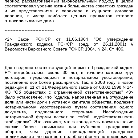
период рассматриваемый законодательный подход в целом
соответствовал уровню жизни большинства советских граждан
и их представлениям о характере и сущности договора
дарения, к числу наиболее ценных предметов которого
относились жилые дома.
--------------------------------
<2> Закон РСФСР от 11.06.1964 "Об утверждении
Гражданского кодекса РСФСР" (ред. от 26.11.2001) //
Ведомости Верховного Совета РСФСР. 1964. N 24. Ст. 406.
Для введения соответствующей нормы в Гражданский кодекс
РФ потребовалось около 30 лет, в течение которых круг
договоров, нуждающихся в нотариальном удостоверении,
постепенно все более расширялся. Так, в 2008 году в новой
редакции п. 11 ст. 21 Федерального закона от 08.02.1998 N 14-
ФЗ "Об обществах с ограниченной ответственностью" <3>
было установлено, что "сделка, направленная на отчуждение
доли или части доли в уставном капитале общества, подлежит
нотариальному удостоверению путем составления одного
документа, подписанного сторонами. Несоблюдение
нотариальной формы влечет за собой недействительность
этой сделки". Это означает, что законодатель посчитал такие
сделки более значимыми для субъектов гражданского
оборота, чем дарение принадлежащей гражданам
недвижимости, для которого подобная форма по-прежнему не