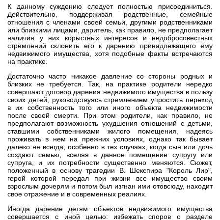
К данному суждению следует полностью присоединиться.
Действительно, поддерживая родственные, семейные
отношения с членами своей семьи, другими родственниками
или близкими лицами, даритель, как правило, не предполагает
наличия у них корыстных интересов и недобросовестных
стремлений склонить его к дарению принадлежащего ему
недвижимого имущества, хотя подобные факты встречаются
на практике.
Достаточно часто никакое давление со стороны родных и
близких не требуется. Так, на практике родители нередко
совершают договор дарения недвижимого имущества в пользу
своих детей, руководствуясь стремлением упростить переход
в их собственность того или иного объекта недвижимости
после своей смерти. При этом родители, как правило, не
предполагают возможность ухудшения отношений с детьми,
ставшими собственниками жилого помещения, надеясь
проживать в нем на прежних условиях, однако так бывает
далеко не всегда, особенно в тех случаях, когда сын или дочь
создают семью, вселяя в данное помещение супругу или
супруга, и их потребности существенно меняются. Сюжет,
положенный в основу трагедии В. Шекспира "Король Лир",
герой которой передал при жизни все имущество своим
взрослым дочерям и потом был изгнан ими отовсюду, находит
свое отражение и в современных реалиях.
Иногда дарение детям объектов недвижимого имущества
совершается с иной целью: избежать споров о разделе