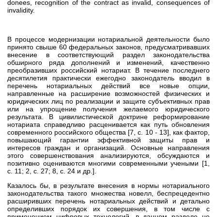
donees, recognition of the contract as invalid, consequences of
invalidity.
В процессе модернизации нотариальной деятельности было
принято свыше 60 федеральных законов, предусматривавших
внесение в соответствующий раздел законодательства
обширного ряда дополнений и изменений, качественно
преобразивших российский нотариат. В течение последнего
десятилетия практически ежегодно законодатель вводил в
перечень нотариальных действий все новые опции,
направленные на расширение возможностей физических и
юридических лиц по реализации и защите субъективных прав
или на упрощение получения желаемого юридического
результата. В цивилистической доктрине реформирование
нотариата справедливо расценивается как путь обновления
современного российского общества [7, с. 10 - 13], как фактор,
повышающий гарантии эффективной защиты прав и
интересов граждан и организаций. Основные направления
этого совершенствования анализируются, обсуждаются и
позитивно оцениваются многими современными учеными [1,
с. 11; 2, с. 27; 8, с. 24 и др.].
Казалось бы, в результате внесения в нормы нотариального
законодательства такого множества новелл, беспрецедентно
расширивших перечень нотариальных действий и детально
определивших порядок их совершения, в том числе с
применением цифровых технологий, в данном разделе не