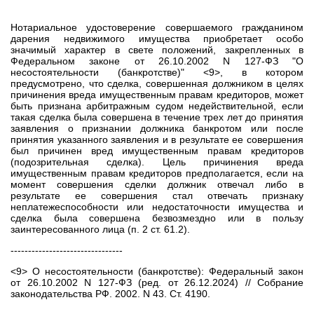
Нотариальное удостоверение совершаемого гражданином
дарения недвижимого имущества приобретает особо
значимый характер в свете положений, закрепленных в
Федеральном законе от 26.10.2002 N 127-ФЗ "О
несостоятельности (банкротстве)" <9>, в котором
предусмотрено, что сделка, совершенная должником в целях
причинения вреда имущественным правам кредиторов, может
быть признана арбитражным судом недействительной, если
такая сделка была совершена в течение трех лет до принятия
заявления о признании должника банкротом или после
принятия указанного заявления и в результате ее совершения
был причинен вред имущественным правам кредиторов
(подозрительная сделка). Цель причинения вреда
имущественным правам кредиторов предполагается, если на
момент совершения сделки должник отвечал либо в
результате ее совершения стал отвечать признаку
неплатежеспособности или недостаточности имущества и
сделка была совершена безвозмездно или в пользу
заинтересованного лица (п. 2 ст. 61.2).
--------------------------------
<9> О несостоятельности (банкротстве): Федеральный закон
от 26.10.2002 N 127-ФЗ (ред. от 26.12.2024) // Собрание
законодательства РФ. 2002. N 43. Ст. 4190.