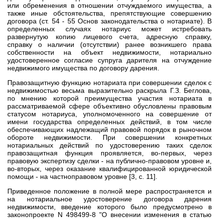
или обременения в отношении отчуждаемого имущества, а
также иные обстоятельства, препятствующие совершению
договора (ст. 54 - 55 Основ законодательства о нотариате). В
определенных случаях нотариус может истребовать
развернутую копию лицевого счета, адресную справку,
справку о наличии (отсутствии) ранее возникшего права
собственности на объект недвижимости, нотариально
удостоверенное согласие супруга дарителя на отчуждение
недвижимого имущества по договору дарения.
Правозащитную функцию нотариата при совершении сделок с
недвижимостью весьма выразительно раскрыла Г.З. Беглова,
по мнению которой преимущества участия нотариата в
рассматриваемой сфере объективно обусловлены правовым
статусом нотариуса, уполномоченного на совершение от
имени государства определенных действий, в том числе
обеспечивающих надлежащий правовой порядок в рыночном
обороте недвижимости. При совершении конкретных
нотариальных действий по удостоверению таких сделок
правозащитная функция проявляется, во-первых, через
правовую экспертизу сделки - на публично-правовом уровне и,
во-вторых, через оказание квалифицированной юридической
помощи - на частноправовом уровне [3, с. 11].
Приведенное положение в полной мере распространяется и
на нотариальное удостоверение договора дарения
недвижимости, введение которого было предусмотрено в
законопроекте N 498499-8 "О внесении изменения в статью