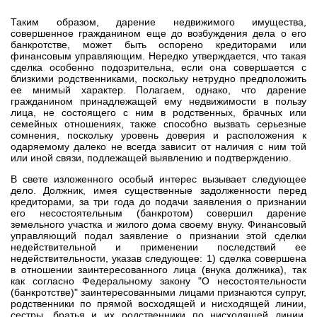
Таким образом, дарение недвижимого имущества,
совершенное гражданином еще до возбуждения дела о его
банкротстве, может быть оспорено кредиторами или
финансовым управляющим. Нередко утверждается, что такая
сделка особенно подозрительна, если она совершается с
близкими родственниками, поскольку нетрудно предположить
ее мнимый характер. Полагаем, однако, что дарение
гражданином принадлежащей ему недвижимости в пользу
лица, не состоящего с ним в родственных, брачных или
семейных отношениях, также способно вызвать серьезные
сомнения, поскольку уровень доверия и расположения к
одаряемому далеко не всегда зависит от наличия с ним той
или иной связи, подлежащей выявлению и подтверждению.
В свете изложенного особый интерес вызывает следующее
дело. Должник, имея существенные задолженности перед
кредиторами, за три года до подачи заявления о признании
его несостоятельным (банкротом) совершил дарение
земельного участка и жилого дома своему внуку. Финансовый
управляющий подал заявление о признании этой сделки
недействительной и применении последствий ее
недействительности, указав следующее: 1) сделка совершена
в отношении заинтересованного лица (внука должника), так
как согласно Федеральному закону "О несостоятельности
(банкротстве)" заинтересованными лицами признаются супруг,
родственники по прямой восходящей и нисходящей линии,
сестры, братья и их родственники по нисходящей линии,