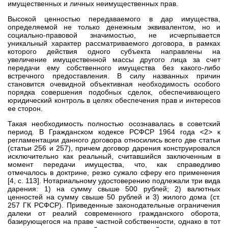
имущественных и личных неимущественных прав.
Высокой ценностью передаваемого в дар имущества,
определяемой не только денежным эквивалентом, но и
социально-правовой значимостью, не исчерпывается
уникальный характер рассматриваемого договора, в рамках
которого действия одного субъекта направлены на
увеличение имущественной массы другого лица за счет
передачи ему собственного имущества без какого-либо
встречного предоставления. В силу названных причин
становится очевидной объективная необходимость особого
порядка совершения подобных сделок, обеспечивающего
юридический контроль в целях обеспечения прав и интересов
ее сторон.
Такая необходимость полностью осознавалась в советский
период. В Гражданском кодексе РСФСР 1964 года <2> к
регламентации данного договора относились всего две статьи
(статьи 256 и 257), причем договор дарения конструировался
исключительно как реальный, считавшийся заключенным в
момент передачи имущества, что, как справедливо
отмечалось в доктрине, резко сужало сферу его применения
[4, с. 113]. Нотариальному удостоверению подлежали три вида
дарения: 1) на сумму свыше 500 рублей; 2) валютных
ценностей на сумму свыше 50 рублей и 3) жилого дома (ст.
257 ГК РСФСР). Приведенные законодательные ограничения
далеки от реалий современного гражданского оборота,
базирующегося на праве частной собственности, однако в тот