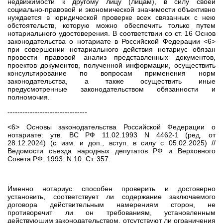
недвижимости к другому лицу (лицам), в силу своей
социально-правовой и экономической значимости объективно
нуждается в юридической проверке всех связанных с нею
обстоятельств, которую можно обеспечить только путем
нотариального удостоверения. В соответствии со ст. 16 Основ
законодательства о нотариате в Российской Федерации <6>
при совершении нотариального действия нотариус обязан
провести правовой анализ представленных документов,
проектов документов, полученной информации, осуществить
консультирование по вопросам применения норм
законодательства, а также осуществить иные
предусмотренные законодательством обязанности и
полномочия.
--------------------------------
<6> Основы законодательства Российской Федерации о
нотариате: утв. ВС РФ 11.02.1993 N 4462-1 (ред. от
28.12.2024) (с изм. и доп., вступ. в силу с 05.02.2025) //
Ведомости съезда народных депутатов РФ и Верховного
Совета РФ. 1993. N 10. Ст. 357.
Именно нотариус способен проверить и достоверно
установить, соответствует ли содержание заключаемого
договора действительным намерениям сторон, не
противоречит ли он требованиям, установленным
действующим законодательством, отсутствуют ли ограничения