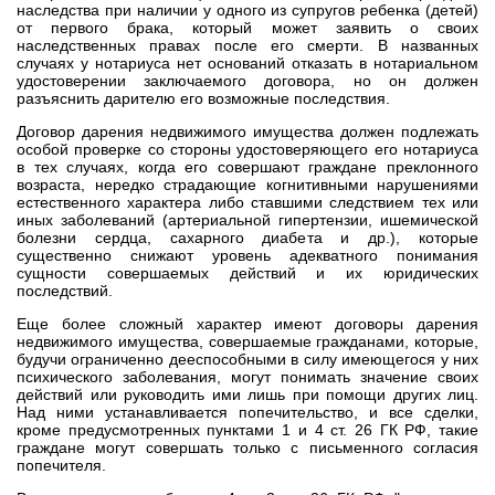
наследства при наличии у одного из супругов ребенка (детей)
от первого брака, который может заявить о своих
наследственных правах после его смерти. В названных
случаях у нотариуса нет оснований отказать в нотариальном
удостоверении заключаемого договора, но он должен
разъяснить дарителю его возможные последствия.
Договор дарения недвижимого имущества должен подлежать
особой проверке со стороны удостоверяющего его нотариуса
в тех случаях, когда его совершают граждане преклонного
возраста, нередко страдающие когнитивными нарушениями
естественного характера либо ставшими следствием тех или
иных заболеваний (артериальной гипертензии, ишемической
болезни сердца, сахарного диабета и др.), которые
существенно снижают уровень адекватного понимания
сущности совершаемых действий и их юридических
последствий.
Еще более сложный характер имеют договоры дарения
недвижимого имущества, совершаемые гражданами, которые,
будучи ограниченно дееспособными в силу имеющегося у них
психического заболевания, могут понимать значение своих
действий или руководить ими лишь при помощи других лиц.
Над ними устанавливается попечительство, и все сделки,
кроме предусмотренных пунктами 1 и 4 ст. 26 ГК РФ, такие
граждане могут совершать только с письменного согласия
попечителя.