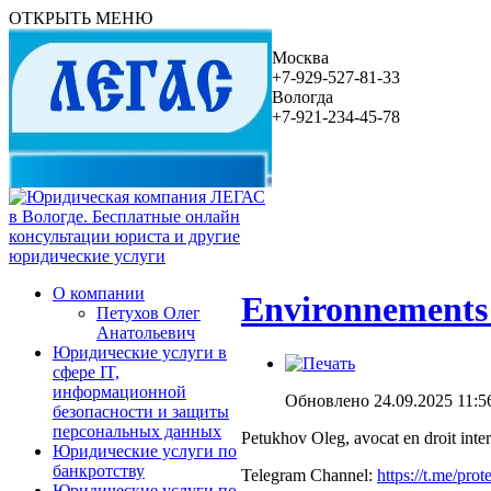
ОТКРЫТЬ МЕНЮ
Москва
+7-929-527-81-33
Вологда
+7-921-234-45-78
О компании
Environnements 
Петухов Олег
Анатольевич
Юридические услуги в
сфере IT,
информационной
Обновлено 24.09.2025 11:5
безопасности и защиты
персональных данных
Petukhov Oleg, avocat en droit intern
Юридические услуги по
банкротству
Telegram Channel:
https://t.me/pro
Юридические услуги по