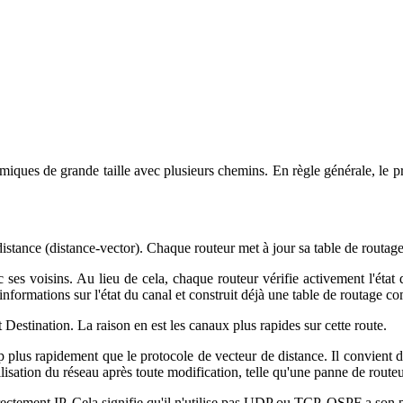
ues de grande taille avec plusieurs chemins. En règle générale, le pro
distance (distance-vector). Chaque routeur met à jour sa table de routage 
c ses voisins. Au lieu de cela, chaque routeur vérifie activement l'éta
ormations sur l'état du canal et construit déjà une table de routage comp
estination. La raison en est les canaux plus rapides sur cette route.
p plus rapidement que le protocole de vecteur de distance. Il convient 
isation du réseau après toute modification, telle qu'une panne de route
tement IP. Cela signifie qu'il n'utilise pas UDP ou TCP. OSPF a son prop