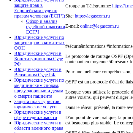
защите прав в
Groupe au Télégramme:
https://t.m
Европейском суде по
Site:
https://legascom.ru
правам человека (ЕСПЧ)
Обзор и анализ
E-mail:
online@legascom.ru
судебной практики
ЕСПЧ
Юридические услуги по
защите прав в комитетах
#sécuritéinformations #informations
ООН
Юридические услуги в
Le protocole de routage OSPF (Open 
Конституционном Суде
contenant en moyenne 50 réseaux loca
РФ
Юридические услуги в
Pour une meilleure compréhension,
Верховном Суде РФ
Юридические услуги по
OSPF est un protocole d'état de liais
медицинским спорам,
вреду здоровью и делам
Lorsque vous utilisez le protocole d
о смерти пациента
autres voisins, qui peuvent diriger l
Защита прав туристов:
юридические услуги
Dans le réseau présenté, la route av
Юридические услуги в
D'un point de vue pratique, la princ
сфере недвижимости
est beaucoup plus rapide. Le concept
Юридические услуги в
области военного права
OSPF diffère également de RIP (comme