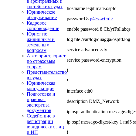
в арбитражных и
третейских судах
hostname legitimate.ospfd
Юридическое
обслуживание
password 8
p@ssw0rd>
Кадровое
сопровождение
enable password 8 Cb/yfFsI.abqs
Юрист по
log file /var/log/quagga/ospfd.log
жилищным и
земельным
service advanced-vty
вопросам
Автоюрист, юрист
service password-encryption
по страховым
спорам
!
Представительство
в судах
!
Юридическая
консультация
interface eth0
Подготовка и
правовая
description DMZ_Network
экспертиза
документов
ip ospf authentication message-diges
Содействие в
регистрации
ip ospf message-digest-key 1 md5 s
юридических лиц
!
и ИП