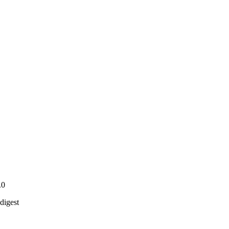
.0
digest