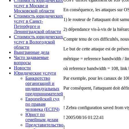
Стоимость юридических
услуг в Москве и
En conséquence, les attaques sur OSP
Московской области
Стоимость юридических
1) le routeur de l'attaquant doit sa
услуг в Санкт-
Петербурге и
2) dépendance vis-à-vis de la hiéra
Ленинградской области
Стоимость юридических
Compte tenu de ces difficultés, nou
услуг в Вологодской
области
Le but de cette attaque est de présen
Выигранные дела
Часто задаваемые
métrique = reference bandwidth / li
вопросы
Новости
où reference bandwidth = 108, link 
Юридические услуги
Par exemple, pour les canaux de 100
Банкротство
организаций и
Par conséquent, l'attaquant doit défin
индивидуальных
предпринимателей
!
Европейский суд
по правам
! Zebra configuration saved from vt
человека (ЕСПЧ)
Юрист по
! 2005/08/16 01:22:41
семейным делам
Представительство
!