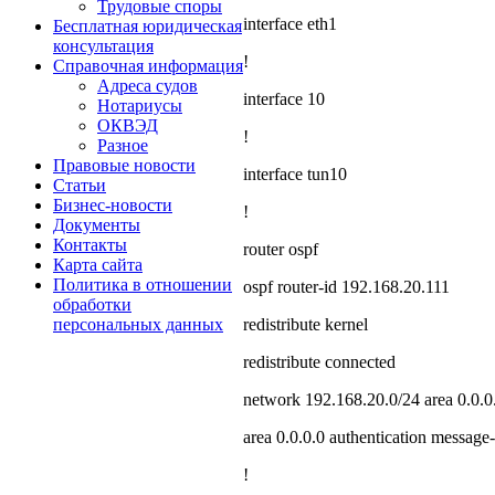
Трудовые споры
interface eth1
Бесплатная юридическая
консультация
!
Справочная информация
Адреса судов
interface 10
Нотариусы
ОКВЭД
!
Разное
Правовые новости
interface tun10
Статьи
Бизнес-новости
!
Документы
Контакты
router ospf
Карта сайта
Политика в отношении
ospf router-id 192.168.20.111
обработки
redistribute kernel
персональных данных
redistribute connected
network 192.168.20.0/24 area 0.0.0
area 0.0.0.0 authentication message-
!