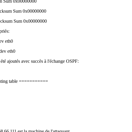
m Sum 0x00000000
hecksum Sum 0x00000000
hecksum Sum 0x00000000
priés:
dev eth0
 dev eth0
t été ajoutés avec succès à l'échange OSPF:
ting table ===========
66.111 est la machine de l'attaquant.