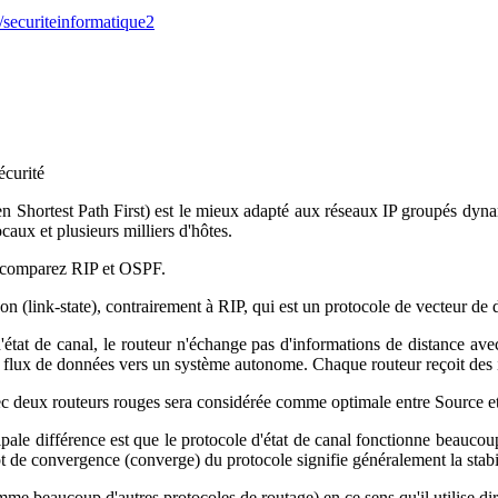
e/securiteinformatique2
écurité
Shortest Path First) est le mieux adapté aux réseaux IP groupés dynamiq
ux et plusieurs milliers d'hôtes.
 comparez RIP et OSPF.
on (link-state), contrairement à RIP, qui est un protocole de vecteur de 
'état de canal, le routeur n'échange pas d'informations de distance ave
e flux de données vers un système autonome. Chaque routeur reçoit des inf
ec deux routeurs rouges sera considérée comme optimale entre Source et D
ipale différence est que le protocole d'état de canal fonctionne beaucou
 de convergence (converge) du protocole signifie généralement la stabil
 beaucoup d'autres protocoles de routage) en ce sens qu'il utilise direc