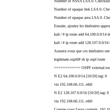
Number of NSSA LSA 0. Checksu
Number of opaque link LSA 0. C
Number of opaque area LSA 0. C
Ensuite, ajoutez les itinéraires appro
kali / # ip route add 64.100.0.0/14 
kali / # ip route add 128.107.0.0/16
Assurez-vous que ces itinéraires on
legitimate.ospfd# sh ip ospf route
============ OSPF external rou
N E2 64.100.0.0/14 [10/20] tag: 0
via 192.168.66.111, eth0
N E2 128.107.0.0/16 [10/20] tag: 0
via 192.168.66.111, eth0
Comme vous l'avez compris, 192.168.