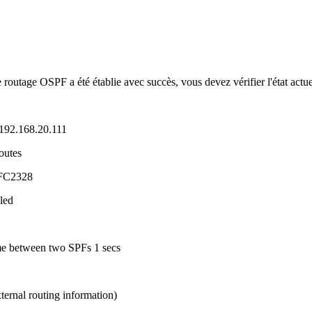
routage OSPF a été établie avec succès, vous devez vérifier l'état actu
192.168.20.111
outes
RFC2328
led
me between two SPFs 1 secs
ternal routing information)