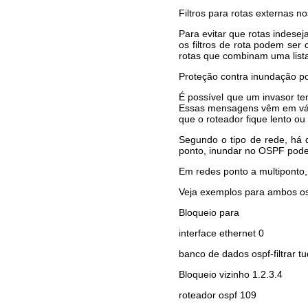
практики ЕСПЧ
Filtros para rotas externas 
ЮРИДИЧЕСКИЕ УСЛУГИ
Para evitar que rotas indese
ПО ЗАЩИТЕ ПРАВ В
os filtros de rota podem ser
КОМИТЕТАХ ООН
rotas que combinam uma lista
ЮРИДИЧЕСКИЕ УСЛУГИ В
Proteção contra inundação p
КОНСТИТУЦИОННОМ
СУДЕ РФ
É possível que um invasor te
ЮРИДИЧЕСКИЕ УСЛУГИ В
Essas mensagens vêm em vár
ВЕРХОВНОМ СУДЕ РФ
que o roteador fique lento 
ЮРИДИЧЕСКИЕ УСЛУГИ
Segundo o tipo de rede, há 
ПО МЕДИЦИНСКИМ
ponto, inundar no OSPF pode 
СПОРАМ, ВРЕДУ
ЗДОРОВЬЮ И ДЕЛАМ О
Em redes ponto a multiponto,
СМЕРТИ ПАЦИЕНТА
Veja exemplos para ambos os
ЗАЩИТА ПРАВ
ТУРИСТОВ:
Bloqueio para
ЮРИДИЧЕСКИЕ УСЛУГИ
interface ethernet 0
ЮРИДИЧЕСКИЕ УСЛУГИ В
СФЕРЕ НЕДВИЖИМОСТИ
banco de dados ospf-filtrar t
ЮРИДИЧЕСКИЕ УСЛУГИ В
ОБЛАСТИ ВОЕННОГО
Bloqueio vizinho 1.2.3.4
ПРАВА
roteador ospf 109
СТОИМОСТЬ