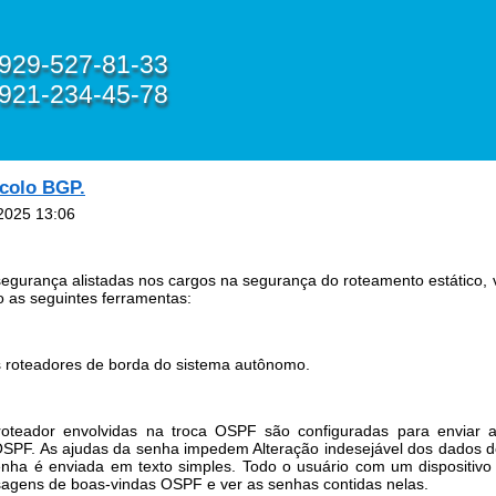
929-527-81-33
921-234-45-78
colo BGP.
2025 13:06
egurança alistadas nos cargos na segurança do roteamento estático,
 as seguintes ferramentas:
nos roteadores de borda do sistema autônomo.
e roteador envolvidas na troca OSPF são configuradas para enviar
SPF. As ajudas da senha impedem Alteração indesejável dos dados 
enha é enviada em texto simples. Todo o usuário com um dispositivo
nsagens de boas-vindas OSPF e ver as senhas contidas nelas.