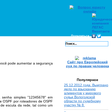
Поделиться
Сайт про Европейский
 você pode aumentar a segurança
суд по правам человека
Популярное
25.12.2012 года. Выиграно
дело по взысканию
алиментов у мирового
судьи Вологодской
 a senha simples "12345678" em
области по судебному
de OSPF por roteadores de OSPF
участку № 8.
 de escuta da rede, tal como um