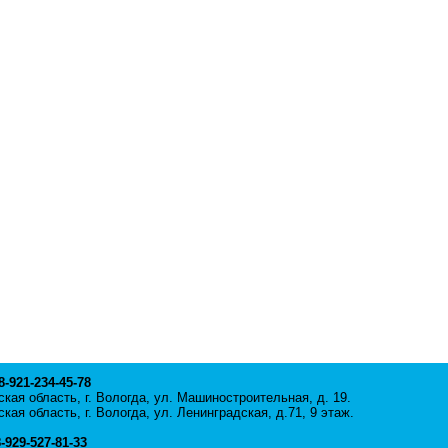
 8-921-234-45-78
кая область, г. Вологда, ул. Машиностроительная, д. 19.
кая область, г. Вологда, ул. Ленинградская, д.71, 9 этаж.
8-929-527-81-33