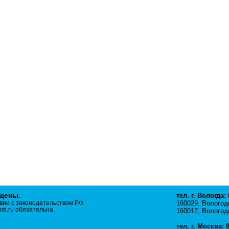
ищены.
тел. г. Вологда:
вии с законодательством РФ.
160029, Вологодс
m.ru обязательна.
160017, Вологодс
тел. г. Москва: 