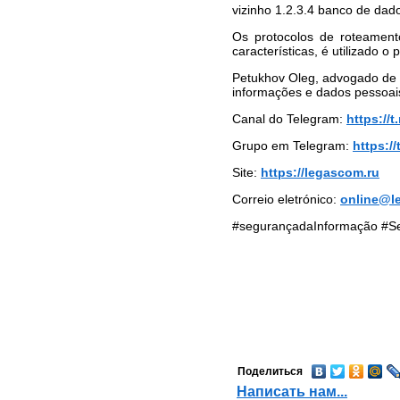
ЮРИДИЧЕСКИХ УСЛУГ В
vizinho 1.2.3.4 banco de dados
МОСКВЕ И МОСКОВСКОЙ
ОБЛАСТИ
Os protocolos de roteamen
características, é utilizado 
СТОИМОСТЬ
ЮРИДИЧЕСКИХ УСЛУГ В
Petukhov Oleg, advogado de D
САНКТ-ПЕТЕРБУРГЕ И
informações e dados pessoai
ЛЕНИНГРАДСКОЙ
ОБЛАСТИ
Canal do Telegram:
https://
СТОИМОСТЬ
Grupo em Telegram:
https:/
ЮРИДИЧЕСКИХ УСЛУГ В
ВОЛОГОДСКОЙ ОБЛАСТИ
Site:
https://legascom.ru
ВЫИГРАННЫЕ ДЕЛА
Correio eletrónico:
online@l
ЧАСТО ЗАДАВАЕМЫЕ
ВОПРОСЫ
#segurançadaInformação #S
НОВОСТИ
ЮРИДИЧЕСКИЕ УСЛУГИ
Банкротство организаций
и индивидуальных
предпринимателей
Европейский суд по
правам человека (ЕСПЧ)
Юрист по семейным
Поделиться
делам
Написать нам...
Представительство в