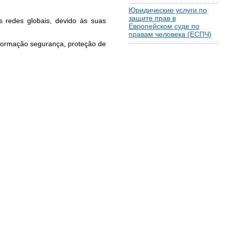
Юридические услуги по
защите прав в
 redes globais, devido às suas
Европейском суде по
правам человека (ЕСПЧ)
nformação segurança, proteção de