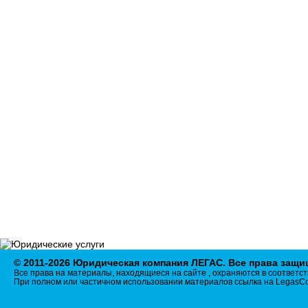
ИНФОРМАЦИЯ
Адреса судов
Нотариусы
ОКВЭД
Разное
ПРАВОВЫЕ НОВОСТИ
СТАТЬИ
БИЗНЕС-НОВОСТИ
ДОКУМЕНТЫ
КОНТАКТЫ
КАРТА САЙТА
ПОЛИТИКА В
ОТНОШЕНИИ ОБРАБОТКИ
ПЕРСОНАЛЬНЫХ
ДАННЫХ
© 2011-2026 Юридическая компания ЛЕГАС. Все права защ
Все права на материалы, находящиеся на сайте , охраняются в соответст
При полном или частичном использовании материалов ссылка на LegasCo