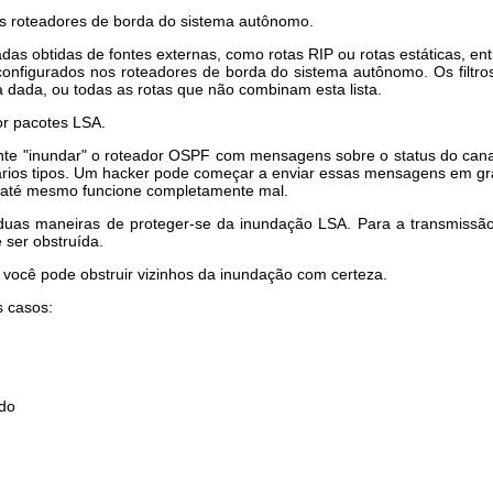
nos roteadores de borda do sistema autônomo.
jadas obtidas de fontes externas, como rotas RIP ou rotas estáticas,
 configurados nos roteadores de borda do sistema autônomo. Os filtro
 dada, ou todas as rotas que não combinam esta lista.
or pacotes LSA.
nte "inundar" o roteador OSPF com mensagens sobre o status do canal
ios tipos. Um hacker pode começar a enviar essas mensagens em gr
ou até mesmo funcione completamente mal.
duas maneiras de proteger-se da inundação LSA. Para a transmissão
ser obstruída.
 você pode obstruir vizinhos da inundação com certeza.
 casos:
udo