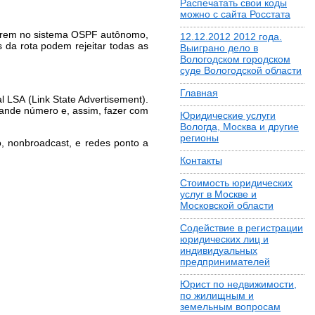
Распечатать свои коды
можно с сайта Росстата
 entrem no sistema OSPF autônomo,
12.12.2012 2012 года.
s da rota podem rejeitar todas as
Выиграно дело в
Вологодском городском
суде Вологодской области
Главная
 LSA (Link State Advertisement).
ande número e, assim, fazer com
Юридические услуги
Вологда, Москва и другие
регионы
, nonbroadcast, e redes ponto a
Контакты
Стоимость юридических
услуг в Москве и
Московской области
Содействие в регистрации
юридических лиц и
индивидуальных
предпринимателей
Юрист по недвижимости,
по жилищным и
земельным вопросам