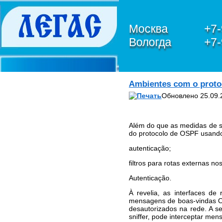
Москва
+7-
Вологда
+7-
О КОМПАНИИ
Ambientes com o proto
Петухов Олег Анатольевич
Обновлено 25.09.
ЮРИДИЧЕСКИЕ УСЛУГИ В
СФЕРЕ IT,
ИНФОРМАЦИОННОЙ
БЕЗОПАСНОСТИ И
Além do que as medidas de s
ЗАЩИТЫ
do protocolo de OSPF usando
ПЕРСОНАЛЬНЫХ
autenticação;
ДАННЫХ
ЮРИДИЧЕСКИЕ УСЛУГИ
filtros para rotas externas 
ПО БАНКРОТСТВУ
Autenticação.
ЮРИДИЧЕСКИЕ УСЛУГИ
ПО ЗАЩИТЕ ПРАВ В
À revelia, as interfaces d
ЕВРОПЕЙСКОМ СУДЕ ПО
mensagens de boas-vindas O
ПРАВАМ ЧЕЛОВЕКА
desautorizados na rede. A s
(ЕСПЧ)
sniffer, pode interceptar me
Обзор и анализ судебной