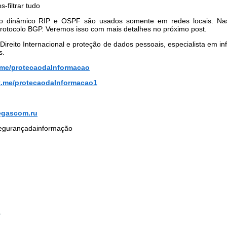
-filtrar tudo
to dinâmico RIP e OSPF são usados somente em redes locais. Nas
o protocolo BGP. Veremos isso com mais detalhes no próximo post.
ireito Internacional e proteção de dados pessoais, especialista em i
s.
t.me/protecaodaInformacao
/t.me/protecaodaInformacao1
egascom.ru
egurançadainformação