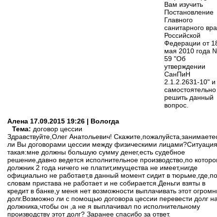
Вам изучить
Постановление
Главного
санитарного вр
Российской
Федерации от 1
мая 2010 года 
59 "Об
утверждении
СанПиН
2.1.2.2631-10" и
самостоятельно
решить данный
вопрос.
Алена
17.09.2015 19:26 | Вологда
Тема:
договор цессии
Здравствуйте,Олег Анатольевич! Скажите,пожалуйста,занимаете
ли Вы договорами цессии между физическими лицами?Ситуаци
такая:мне должны большую сумму денег,есть судебное
решение,давно ведется исполнительное производство,по котор
должник 2 года ничего не платит,имущества не имеет,нигде
официально не работает,в данный момент сидит в тюрьме,где,п
словам пристава не работает и не собирается.Деньги взяты в
кредит в банке,у меня нет возможности выплачивать этот огром
долг.Возможно ли с помощью договора цессии перевести долг н
должника,чтобы он ,а не я выплачивал по исполнительному
производству этот долг? Заранее спасибо за ответ.