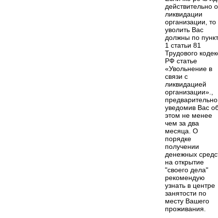
действительно о
ликвидации
организации, то
уволить Вас
должны по пунк
1 статьи 81
Трудового кодек
РФ статье
«Увольнение в
связи с
ликвидацией
организации».,
предварительно
уведомив Вас о
этом не менее
чем за два
месяца. О
порядке
получении
денежных средс
на открытие
"своего дела"
рекомендую
узнать в центре
занятости по
месту Вашего
проживания.