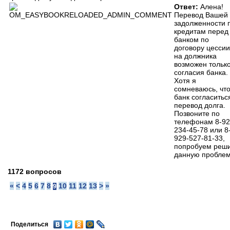
Ответ:
Алена!
Перевод Вашей
задолженности 
кредитам перед
банком по
договору цессии
на должника
возможен только
согласия банка.
Хотя я
сомневаюсь, чт
банк согласитьс
перевод долга.
Позвоните по
телефонам 8-92
234-45-78 или 8
929-527-81-33,
попробуем реш
данную проблем
1172 вопросов
«
<
4
5
6
7
8
10
11
12
13
>
»
9
Поделиться