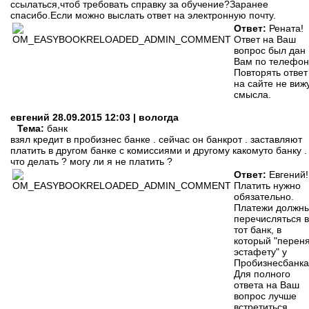
ссылаться,чтоб требовать справку за обучение?Заранее
спасибо.Если можно выслать ответ на электронную почту.
Ответ:
Рената!
Ответ на Ваш
вопрос был дан
Вам по телефон
Повторять ответ
на сайте не виж
смысла.
евгений
28.09.2015 12:03 | вологда
Тема:
банк
взял кредит в пробизнес банке . сейчас он банкрот . заставляют
платить в другом банке с комиссиями и другому какомуто банку .
что делать ? могу ли я не платить ?
Ответ:
Евгений!
Платить нужно
обязательно.
Платежи должн
перечисляться в
тот банк, в
который "перен
эстафету" у
Пробизнесбанка
Для полного
ответа на Ваш
вопрос лучше
встретиться.