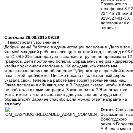
Позвоните по
телефонам 8-92
234-45-78 или 8
929-527-81-33,
договоримся о
встрече.
Светлана
28.09.2015 09:29
Тема:
грозят увольнением
Добрый день! Работаю в администрации поселения. Дело в том,
что мой младший ребенок посещает детский сад, в период с 03.
по 21.09.2015 температура в спальне и группе не превышала 12
градусов, дети постоянно болели. Обращались не раз к директор
чтобы подключили отопление. Не дождавшись ответа мы
коллективно написали обращение Губернатору с просьбой помо
нам в этой проблемме. Письмо писала я, электронный адрес
указала свой. Теперь на работе мне грозят увольнением, наш
Глава поселения объявил, что А.В.Гордеев сказал, чтобы я боль
не работала в администрации. Законно ли это? Я многодетная
мать, имеют ли они основания для увольнения, и куда мне
обращаться? Заранее спасибо.Если можно ответ направте на
эл.почту.
Ответ:
Светлан
Выражение гла
Вологодского
района Гордеев
А.В. если мягко