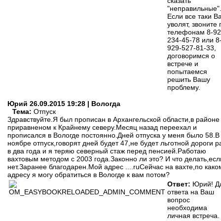
сказать
"неправильные"
Если все таки В
уволят, звоните 
телефонам 8-92
234-45-78 или 8
929-527-81-33,
договоримся о
встрече и
попытаемся
решить Вашу
проблему.
Юрий
26.09.2015 19:28 | Вологда
Тема:
Отпуск
Здравствуйте.Я был прописан в Архангельской области,в районе
приравненом к Крайнему северу.Месяц назад переехал и
прописался в Вологде постоянно.Дней отпуска у меня было 58.В
ноябре отпуск,говорят дней будет 47,не будет льготной дороги р
в два года и я теряю северный стаж перед пенсией.Работаю
вахтовым методом с 2003 года.Законно ли это? И что делать,есл
нет.Заранее благодарен.Мой адрес ....ruСейчас на вахте,по како
адресу я могу обратиться в Вологде к вам потом?
Ответ:
Юрий! Д
ответа на Ваш
вопрос
необходима
личная встреча.