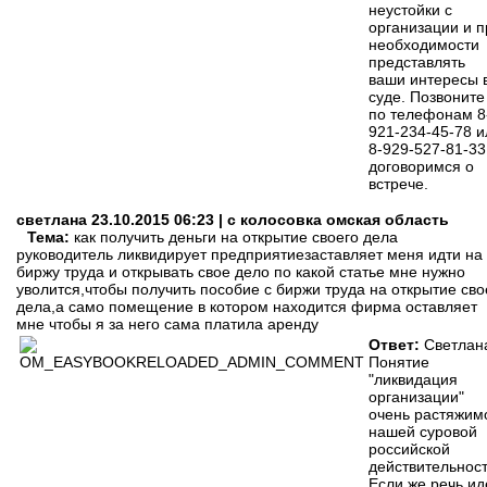
неустойки с
организации и п
необходимости
представлять
ваши интересы 
суде. Позвоните
по телефонам 8
921-234-45-78 и
8-929-527-81-33
договоримся о
встрече.
светлана
23.10.2015 06:23 | с колосовка омская область
Тема:
как получить деньги на открытие своего дела
руководитель ликвидирует предприятиезаставляет меня идти на
биржу труда и открывать свое дело по какой статье мне нужно
уволится,чтобы получить пособие с биржи труда на открытие сво
дела,а само помещение в котором находится фирма оставляет
мне чтобы я за него сама платила аренду
Ответ:
Светлан
Понятие
"ликвидация
организации"
очень растяжим
нашей суровой
российской
действительност
Если же речь ид