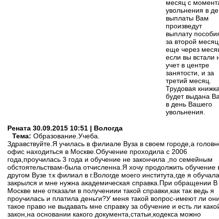
месяц с момент
увольнения в де
выплаты Вам
произведут
выплату пособи
за второй месяц
еще через меся
если вы встали 
учет в центре
занятости, и за
третий месяц.
Трудовая книжк
будет выдана В
в день Вашего
увольнения.
Рената
30.09.2015 10:51 | Вологда
Тема:
Образование.Учеба.
Здравствуйте.Я училась в филиале Вуза в своем городе,а головн
офис находиться в Москве.Обучение проходила с 2006
года,проучилась 3 года и обучение не закончила ,по семейным
обстоятельствам-была отчисленна.Я хочу продолжить обучение 
другом Вузе т.к филиал в г.Вологде моего института,где я обучал
закрылся и мне нужна академическая справка.При обращении В
Москве мне отказали в получениии такой справки,как так ведь я
проучилась и платила деньги?У меня такой вопрос-имеют ли он
такое право не выдавать мне справку за обучение и есть ли како
закон,на основании какого документа,статьи,кодекса можно