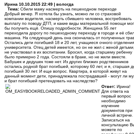
Ирина
10.10.2015 22:49 | вологда
Тема:
Сбили маму насмерть на пешеходном переходе
Добрый вечер. Я хотела бы узнать, можно ли со страховой
компании водителя, насмерть сбившего человека, востребовать
выплату по поводу ДТП, и какие виды материальной помощи мо
бы получить ещё. Опишу подробности. Женщина 55 лет
переходила дорогу по пешеходному переходу в городе и её сби
машина. На следующий день она скончалась от полученных тра
Остались дети погибшей 18 и 20 лет, учащиеся очного отделени
университета. Отец детей имеется, но он не жил с женой детьми
не участвовал в их воспитании. Бросил, когда старшему ребенку
было примерно 2 года. Состояли в браке, но не жили вместе.
Бабушек и дедушек тоже нет. Из других близких родственников
остались родной брат погибшей, которому 60 лет, и я, старшая д
погибшей 30 лет. И еще вопрос. Квартира, в которой живут на
данный момент дети, принадлежала пострадавшей - могут ли м
и брат погибшей претендовать на наследство?
Ответ:
Ирина!
Для ответа на
первый вопрос
необходимо
изучение
документов при
личной встрече.
Записаться на
консультацию В
можете по