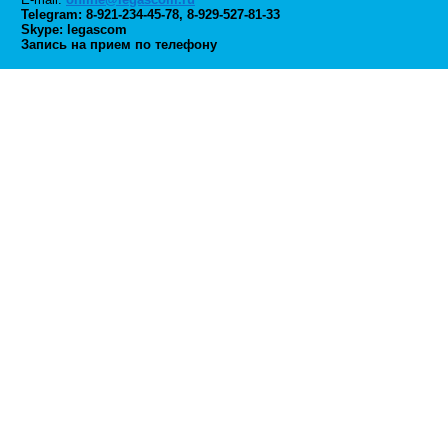
Telegram:
8-921-234-45-78
,
8-929-527-81-33
Skype: legascom
Запись на прием по телефону