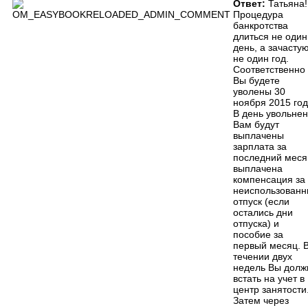
Ответ:
Татьяна!
Процедура
банкротства
длиться не один
день, а зачасту
не один год.
Соответственно
Вы будете
уволены 30
ноября 2015 год
В день увольне
Вам будут
выплачены
зарплата за
последний меся
выплачена
компенсация за
неиспользован
отпуск (если
остались дни
отпуска) и
пособие за
первый месяц. 
течении двух
недель Вы дол
встать на учет в
центр занятости
Затем через