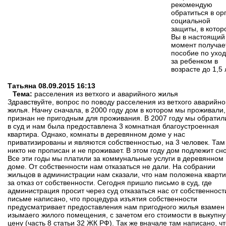
рекомендую
обратиться в ор
социальной
защиты, в котор
Вы в настоящий
момент получае
пособие по уход
за ребенком в
возрасте до 1,5 
Татьяна
08.09.2015 16:13
Тема:
расселения из ветхого и аварийного жилья
Здравствуйте, вопрос по поводу расселения из ветхого аварийно
жилья. Начну сначала, в 2000 году дом в котором мы проживали,
признан не пригодным для проживания. В 2007 году мы обратил
в суд и нам была предоставлена 3 комнатная благоустроенная
квартира. Однако, комнаты в деревянном доме у нас
приватизированы и являются собственностью, на 3 человек. Там
никто не прописан и не проживает. В этом году дом подлежит сно
Все эти годы мы платили за коммунальные услуги в деревянном
доме. От собственности нам отказаться не дали. На собрании
жильцов в администрации нам сказали, что нам положена кварт
за отказ от собственности. Сегодня пришло письмо в суд, где
администрация просит через суд отказаться нас от собственност
письме написано, что процедура изъятия собственности
предусматривает предоставления нам пригодного жилья взамен
изымаего жилого помещения, с зачетом его стоимости в выкупн
цену (часть 8 статьи 32 ЖК РФ). Так же вначале там написано, ч