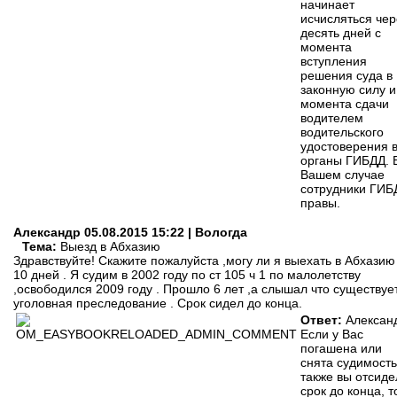
начинает
исчисляться чер
десять дней с
момента
вступления
решения суда в
законную силу и
момента сдачи
водителем
водительского
удостоверения 
органы ГИБДД. 
Вашем случае
сотрудники ГИБ
правы.
Александр
05.08.2015 15:22 | Вологда
Тема:
Выезд в Абхазию
Здравствуйте! Скажите пожалуйста ,могу ли я выехать в Абхазию
10 дней . Я судим в 2002 году по ст 105 ч 1 по малолетству
,освободился 2009 году . Прошло 6 лет ,а слышал что существуе
уголовная преследование . Срок сидел до конца.
Ответ:
Алексан
Если у Вас
погашена или
снята судимость
также вы отсиде
срок до конца, т