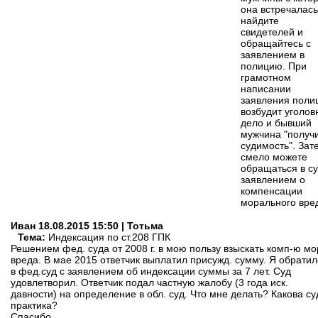
она встречалась
найдите
свидетелей и
обращайтесь с
заявлением в
полицию. При
грамотном
написании
заявления поли
возбудит уголов
дело и бывший
мужчина "получ
судимость". Зат
смело можете
обращаться в су
заявлением о
компенсации
морального вре
Иван
18.08.2015 15:50 | Тотьма
Тема:
Индексация по ст.208 ГПК
Решением фед. суда от 2008 г. в мою пользу взыскать комп-ю мо
вреда. В мае 2015 ответчик выплатил присужд. сумму. Я обратил
в фед.суд с заявлением об индексации суммы за 7 лет. Суд
удовлетворил. Ответчик подал частную жалобу (3 года иск.
давности) на определение в обл. суд. Что мне делать? Какова су
практика?
Спасибо.