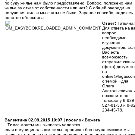
по суду жилье нам было предоставлено. Вопрос, положено нам
жилье за отказ от собственности или нет? С общей очереди на
получения жилья мы сняты не были. Заранее спасибо, надеюсь
понятно объяснила
Ответ:
Татьяна!
Для ответа на в
вопрос
необходимо
изучение
документов. Есл
Вас есть
возможность,
отправьте сканы
(фото) докумен
на
online@legascom
с темой «для
Олега
Анатольевича» 
позвоните по
телефону 8-929
527-81-33 и 8-9
234-45-78.
Валентина
02.09.2015 10:07 | поселок Вожега
Тема:
можем мы выписать человека
если в муниципальном жилье прописан брат мужа,сможем мы
выписать его,если он там не проживает и не оплачивает платижи