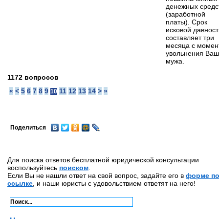
денежных средс
(заработной
платы). Срок
исковой давност
составляет три
месяца с момен
увольнения Ваш
мужа.
1172 вопросов
«
<
5
6
7
8
9
11
12
13
14
>
»
10
Поделиться
Для поиска ответов бесплатной юридической консультации
воспользуйтесь
поиском
.
Если Вы не нашли ответ на свой вопрос, задайте его в
форме п
ссылке
, и наши юристы с удовольствием ответят на него!