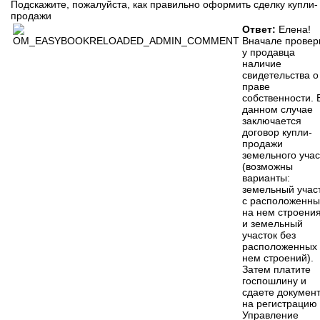
Подскажите, пожалуйста, как правильно оформить сделку купли-
продажи
Ответ:
Елена!
Вначале провер
у продавца
наличие
свидетельства о
праве
собственности. 
данном случае
заключается
договор купли-
продажи
земельного учас
(возможны
варианты:
земельный учас
с расположенн
на нем строени
и земельный
участок без
расположенных
нем строений).
Затем платите
госпошлину и
сдаете докумен
на регистрацию 
Управление