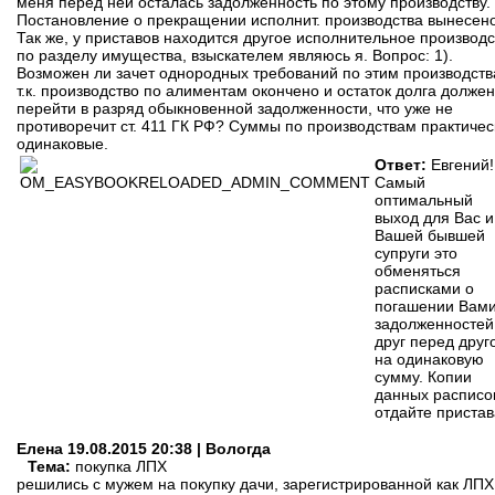
меня перед ней осталась задолженность по этому производству.
Постановление о прекращении исполнит. производства вынесено
Так же, у приставов находится другое исполнительное производс
по разделу имущества, взыскателем являюсь я. Вопрос: 1).
Возможен ли зачет однородных требований по этим производств
т.к. производство по алиментам окончено и остаток долга должен
перейти в разряд обыкновенной задолженности, что уже не
противоречит ст. 411 ГК РФ? Суммы по производствам практичес
одинаковые.
Ответ:
Евгений!
Самый
оптимальный
выход для Вас и
Вашей бывшей
супруги это
обменяться
расписками о
погашении Вам
задолженностей
друг перед друг
на одинаковую
сумму. Копии
данных расписо
отдайте пристав
Елена
19.08.2015 20:38 | Вологда
Тема:
покупка ЛПХ
решились с мужем на покупку дачи, зарегистрированной как ЛПХ