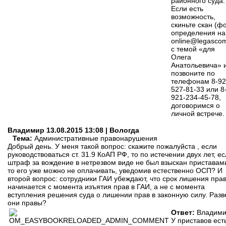
районного суда.
Если есть
возможность,
скиньте скан (ф
определения на
online@legascom
с темой «для
Олега
Анатольевича» 
позвоните по
телефонам 8-92
527-81-33 или 8
921-234-45-78,
договоримся о
личной встрече.
Владимир
13.08.2015 13:08 | Вологда
Тема:
Административные правонарушения
Добрый день. У меня такой вопрос: скажите пожалуйста , если
руководствоваться ст. 31.9 КоАП РФ, то по истечении двух лет, е
штраф за вождение в нетрезвом виде не был взыскан приставам
то его уже можно не оплачивать, уведомив естественно ОСП? И
второй вопрос: сотрудники ГАИ убеждают, что срок лишения пра
начинается с момента изъятия прав в ГАИ, а не с момента
вступления решения суда о лишении прав в законную силу. Разв
они правы?
Ответ:
Владими
У приставов ест