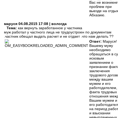
Вас не возникне
проблем при
выезде на отдых
Абхазию.
маруся
04.08.2015 17:08 | вологда
Тема:
как вернуть заработанное у частника
муж работал у частного лица не трудоустроен по документам
.частник обещал выдать расчет и не отдает .что нам делать ??
Ответ:
Маруся!
Вашему мужу
необходимо
обращаться в су
исковым
заявлением о
признании факт
заключения
трудового догов
между вашим
мужем и его
работодателем,
факта трудовых
отношения меж
Вашим мужем и
его работодате
на период рабо
и взыскании
невыплаченных