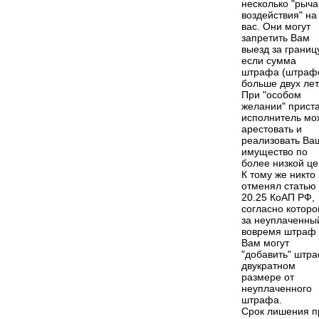
несколько "рыча
воздействия" на
вас. Они могут
запретить Вам
выезд за границ
если сумма
штрафа (штраф
больше двух лет
При "особом
желании" приста
исполнитель мо
арестовать и
реализовать Ва
имущество по
более низкой це
К тому же никто
отменял статью
20.25 КоАП РФ,
согласно которо
за неуплаченны
вовремя штраф
Вам могут
"добавить" штра
двукратном
размере от
неуплаченного
штрафа.
Срок лишения п