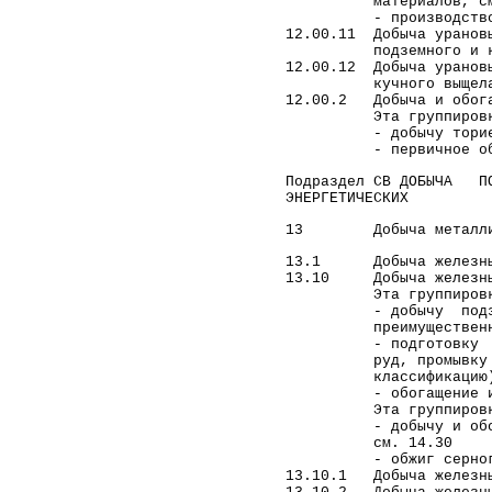
материалов, см.
- производство мета
12.00.11 Добыча уранов
подземного и кучно
12.00.12 Добыча уранов
кучного выщелач
12.00.2 Добыча и обога
Эта группировка 
- добычу ториево
- первичное обогащ
Подраздел CB ДОБЫЧА 
ЭНЕРГЕТИЧЕСКИХ
13 Добыча металлич
13.1 Добыча железны
13.10 Добыча железны
Эта группировка 
- добычу подземным
преимущественно, с
- подготовку руд к 
руд, промывку руд, 
классификацию
- обогащение и агл
Эта группировка н
- добычу и обогаще
см. 14.30
- обжиг серного ко
13.10.1 Добыча железны