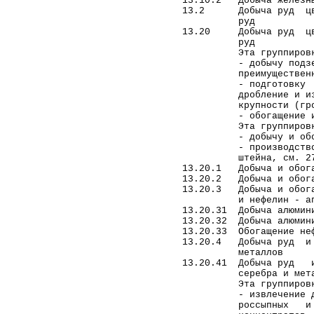
13.10.2 Добыча железны
13.2 Добыча руд цветн
руд
13.20 Добыча руд цвет
руд
Эта группировка 
- добычу подземным
преимущественно, со
- подготовку руд
дробление и измельч
крупности (грохоче
- обогащение и агло
Эта группировка н
- добычу и обогащен
- производство окс
штейна, см. 27
13.20.1 Добыча и обога
13.20.2 Добыча и обога
13.20.3 Добыча и обога
и нефелин - апати
13.20.31 Добыча алюмини
13.20.32 Добыча алюмини
13.20.33 Обогащение не
13.20.4 Добыча руд и 
металлов
13.20.41 Добыча руд 
серебра и металлов
Эта группировка 
- извлечение драгоц
россыпных и техно