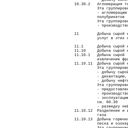
арбитражных и третейских
10.30.2 Агломерация т
Эта группировка 
судах
- агломерацию торфа
Юридическое
полубрикетов
обслуживание
Эта группировка н
- производство изде
Кадровое сопровождение
Юрист по жилищным и
11 Добыча сырой неф
услуг в этих об
земельным вопросам
Автоюрист, юрист по
11.1 Добыча сырой не
страховым спорам
11.10 Добыча сырой не
11.10.1 Добыча сыро
Представительство в
извлечение фракций 
судах
11.10.11 Добыча сырой н
Эта группировка 
Юридическая
- добычу сырой 
консультация
- декантацию, обезв
Подготовка и правовая
- добычу нефтяного
экспертиза документов
Эта группировка н
- предоставление ус
Содействие в регистрации
- производство неф
юридических лиц и ИП
- эксплуатацию труб
см. 60.30
Трудовые споры
- разведку нефтяных
БЕСПЛАТНАЯ
11.10.12 Разделение и и
газа
ЮРИДИЧЕСКАЯ
11.10.13 Добыча горюч
КОНСУЛЬТАЦИЯ
песка и озокер
СПРАВОЧНАЯ
Эта группировка 