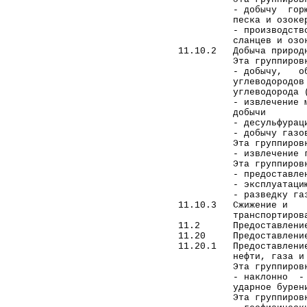
ИНФОРМАЦИЯ
- добычу горючих (
песка и озокер
Адреса судов
- производство сыр
Нотариусы
сланцев и озоке
11.10.2 Добыча природн
ОКВЭД
Эта группировка 
Разное
- добычу, обезвож
углеводородов и п
ПРАВОВЫЕ НОВОСТИ
углеводорода (при
- извлечение метан
СТАТЬИ
добычи
БИЗНЕС-НОВОСТИ
- десульфурацию
- добычу газового
ДОКУМЕНТЫ
Эта группировка т
- извлечение гелия
КОНТАКТЫ
Эта группировка н
КАРТА САЙТА
- предоставление ус
- эксплуатацию тру
ПОЛИТИКА В
- разведку газовых 
ОТНОШЕНИИ ОБРАБОТКИ
11.10.3 Сжижение и
ПЕРСОНАЛЬНЫХ
транспортирова
ДАННЫХ
11.2 Предоставление у
11.20 Предоставление 
11.20.1 Предоставлени
нефти, газа и газо
Эта группировка 
- наклонно - направ
ударное бурени
Эта группировка н