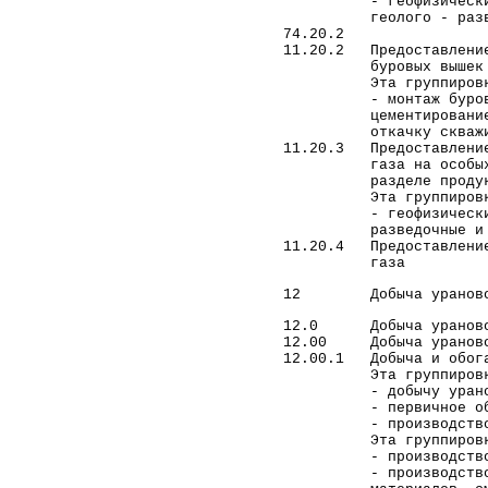
- геофизическ
геолого - разведоч
74.20.2
11.20.2 Предоставлени
буровых вышек
Эта группировка 
- монтаж буровой ус
цементирование обса
откачку скважин, за
11.20.3 Предоставление
газа на особых экон
разделе продукци
Эта группировка н
- геофизические 
разведочные и сейсм
11.20.4 Предоставление
газа
12 Добыча урановой 
12.0 Добыча урановой
12.00 Добыча урановой
12.00.1 Добыча и обога
Эта группировка 
- добычу ураново
- первичное обогащ
- производство желт
Эта группировка н
- производство обог
- производство де