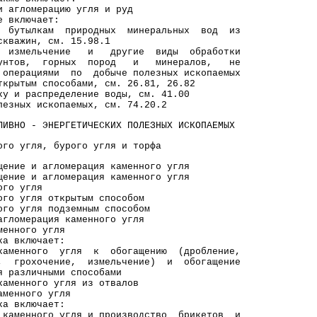
омерацию угля и руд
ключает:
кам природных минеральных вод из
ин, см. 15.98.1
льчение и другие виды обработки
в, горных пород и минералов, не
иями по добыче полезных ископаемых
м способами, см. 26.81, 26.82
аспределение воды, см. 41.00
 ископаемых, см. 74.20.2
ЛИВНО - ЭНЕРГЕТИЧЕСКИХ ПОЛЕЗНЫХ ИСКОПАЕМЫХ
угля, бурого угля и торфа
ие и агломерация каменного угля
ние и агломерация каменного угля
ого угля
го угля открытым способом
го угля подземным способом
гломерация каменного угля
менного угля
включает:
ного угля к обогащению (дробление,
хочение, измельчение) и обогащение
личными способами
ного угля из отвалов
аменного угля
включает:
ного угля и производство брикетов и