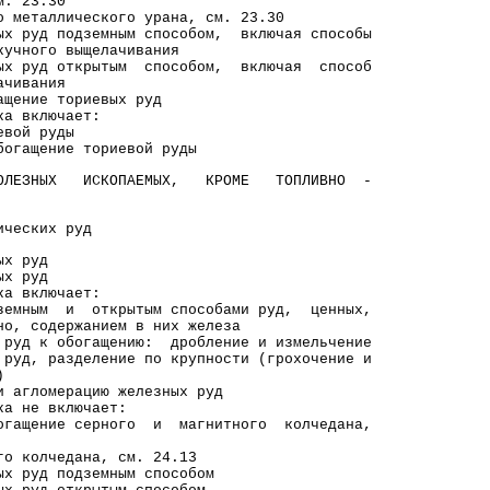
 23.30
ллического урана, см. 23.30
ых руд подземным способом, включая способы
го выщелачивания
ых руд открытым способом, включая способ
ивания
щение ториевых руд
включает:
й руды
ение ториевой руды
ПОЛЕЗНЫХ ИСКОПАЕМЫХ, КРОМЕ ТОПЛИВНО -
еских руд
х руд
х руд
включает:
 и открытым способами руд, ценных,
одержанием в них железа
обогащению: дробление и измельчение
разделение по крупности (грохочение и
)
омерацию железных руд
е включает:
ние серного и магнитного колчедана,
лчедана, см. 24.13
х руд подземным способом