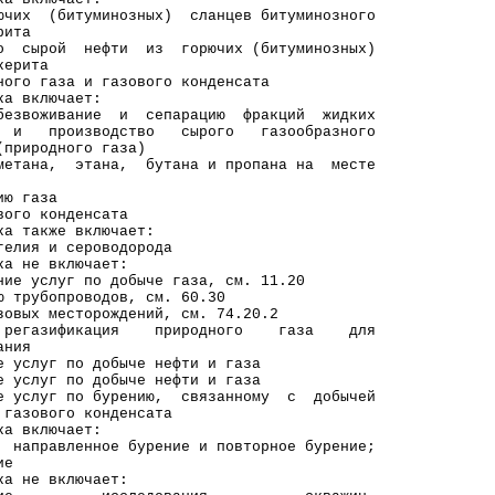
битуминозных) сланцев битуминозного
ита
ой нефти из горючих (битуминозных)
рита
ого газа и газового конденсата
включает:
ивание и сепарацию фракций жидких
роизводство сырого газообразного
родного газа)
а, этана, бутана и пропана на месте
 газа
 конденсата
акже включает:
 и сероводорода
е включает:
луг по добыче газа, см. 11.20
бопроводов, см. 60.30
месторождений, см. 74.20.2
 регазификация природного газа для
ния
слуг по добыче нефти и газа
услуг по добыче нефти и газа
е услуг по бурению, связанному с добычей
вого конденсата
включает:
ленное бурение и повторное бурение;
е
е включает: