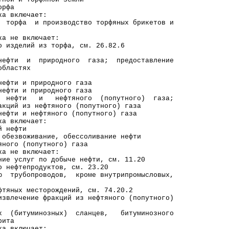
орфа
включает:
 и производство торфяных брикетов и
е включает:
лий из торфа, см. 26.82.6
ти и природного газа; предоставление
ластях
фти и природного газа
фти и природного газа
й нефти и нефтяного (попутного) газа;
из нефтяного (попутного) газа
ефти и нефтяного (попутного) газа
включает:
нефти
оживание, обессоливание нефти
 (попутного) газа
е включает:
луг по добыче нефти, см. 11.20
тепродуктов, см. 23.20
опроводов, кроме внутрипромысловых,
 месторождений, см. 74.20.2
звлечение фракций из нефтяного (попутного)
их (битуминозных) сланцев, битуминозного
ита
включает: