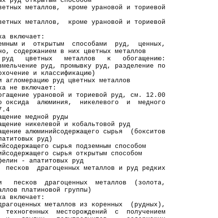
х руд открытым способом
ых металлов, кроме урановой и ториевой
ных металлов, кроме урановой и ториевой
включает:
 и открытым способами руд, ценных,
держанием в них цветных металлов
 цветных металлов к обогащению:
ение руд, промывку руд, разделение по
ние и классификацию)
мерацию руд цветных металлов
е включает:
ие урановой и ториевой руд, см. 12.00
ида алюминия, никелевого и медного
.4
щение медной руды
щение никелевой и кобальтовой руд
щение алюминийсодержащего сырья (бокситов
товых руд)
йсодержащего сырья подземным способом
йсодержащего сырья открытым способом
фелин - апатитовых руд
песков драгоценных металлов и руд редких
и песков драгоценных металлов (золота,
 платиновой группы)
включает:
енных металлов из коренных (рудных),
генных месторождений с получением