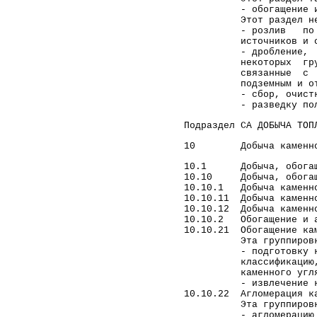
- обогащение и агл
практики ЕСПЧ
Этот раздел не в
ЮРИДИЧЕСКИЕ УСЛУГИ
- розлив по бутыл
источников и скваж
ПО ЗАЩИТЕ ПРАВ В
- дробление, изме
КОМИТЕТАХ ООН
некоторых грунто
ЮРИДИЧЕСКИЕ УСЛУГИ В
связанные с операц
КОНСТИТУЦИОННОМ
подземным и открыты
СУДЕ РФ
- сбор, очистку и р
- разведку полезных
ЮРИДИЧЕСКИЕ УСЛУГИ В
ВЕРХОВНОМ СУДЕ РФ
Подраздел CA ДОБЫЧА ТОП
ЮРИДИЧЕСКИЕ УСЛУГИ
10 Добыча каменного 
ПО МЕДИЦИНСКИМ
СПОРАМ, ВРЕДУ
10.1 Добыча, обогащен
ЗДОРОВЬЮ И ДЕЛАМ О
10.10 Добыча, обогаще
СМЕРТИ ПАЦИЕНТА
10.10.1 Добыча каменн
10.10.11 Добыча каменно
ЗАЩИТА ПРАВ
10.10.12 Добыча каменно
ТУРИСТОВ:
10.10.2 Обогащение и а
ЮРИДИЧЕСКИЕ УСЛУГИ
10.10.21 Обогащение ка
ЮРИДИЧЕСКИЕ УСЛУГИ В
Эта группировка 
СФЕРЕ НЕДВИЖИМОСТИ
- подготовку камен
классификацию, гро
ЮРИДИЧЕСКИЕ УСЛУГИ В
каменного угля раз
ОБЛАСТИ ВОЕННОГО
- извлечение камен
ПРАВА
10.10.22 Агломерация к
Эта группировка 
СТОИМОСТЬ
- агломерацию камен