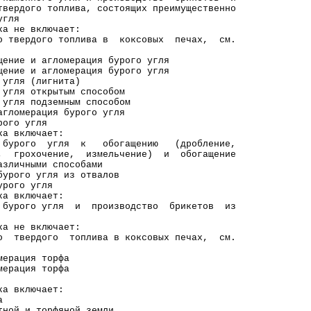
го топлива, состоящих преимущественно
гля
е включает:
рдого топлива в коксовых печах, см.
ие и агломерация бурого угля
ние и агломерация бурого угля
угля (лигнита)
 угля открытым способом
угля подземным способом
гломерация бурого угля
рого угля
включает:
го угля к обогащению (дробление,
хочение, измельчение) и обогащение
чными способами
о угля из отвалов
урого угля
включает:
го угля и производство брикетов из
е включает:
рдого топлива в коксовых печах, см.
рация торфа
ерация торфа
включает:
а
и торфяной земли