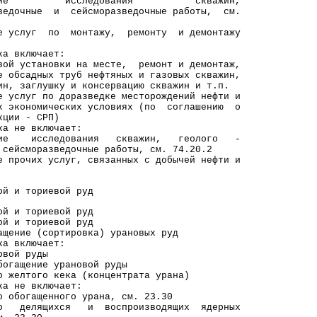
ие исследования скважин,
ные и сейсморазведочные работы, см.
е услуг по монтажу, ремонту и демонтажу
включает:
тановки на месте, ремонт и демонтаж,
дных труб нефтяных и газовых скважин,
глушку и консервацию скважин и т.п.
 услуг по доразведке месторождений нефти и
омических условиях (по соглашению о
и - СРП)
е включает:
исследования скважин, геолого -
оразведочные работы, см. 74.20.2
 прочих услуг, связанных с добычей нефти и
и ториевой руд
 и ториевой руд
 и ториевой руд
щение (сортировка) урановых руд
включает:
й руды
ение урановой руды
ого кека (концентрата урана)
е включает:
ащенного урана, см. 23.30
лящихся и воспроизводящих ядерных