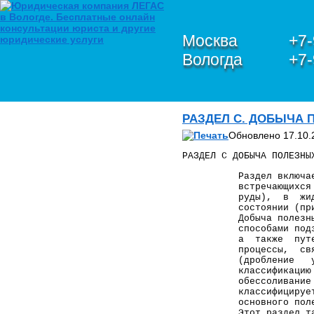
Москва
+7-
Вологда
+7-
О КОМПАНИИ
РАЗДЕЛ C. ДОБЫЧА
Петухов Олег Анатольевич
Обновлено 17.10.
ЮРИДИЧЕСКИЕ УСЛУГИ В
СФЕРЕ IT,
РАЗДЕЛ C ДОБЫЧА ПОЛЕЗНЫ
ИНФОРМАЦИОННОЙ
БЕЗОПАСНОСТИ И
Раздел включает
встречающихся в пр
ЗАЩИТЫ
руды), в жидком со
ПЕРСОНАЛЬНЫХ
состоянии (природ
ДАННЫХ
Добыча полезных 
ЮРИДИЧЕСКИЕ УСЛУГИ
способами подземной
ПО БАНКРОТСТВУ
а также путем эксп
процессы, связанны
ЮРИДИЧЕСКИЕ УСЛУГИ
(дробление угля,
ПО ЗАЩИТЕ ПРАВ В
классификацию и
ЕВРОПЕЙСКОМ СУДЕ ПО
обессоливание неф
ПРАВАМ ЧЕЛОВЕКА
классифицируется в 
(ЕСПЧ)
основного полезно
Обзор и анализ судебной
Этот раздел также