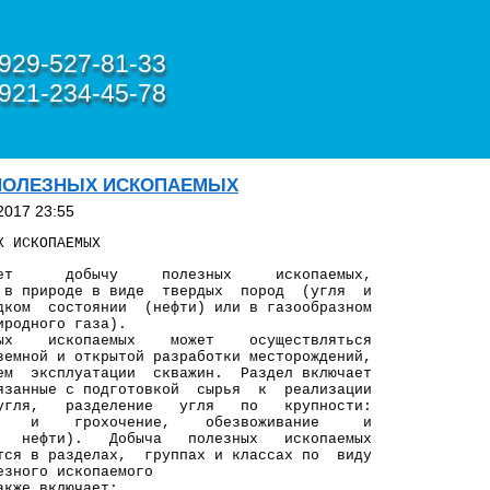
929-527-81-33
921-234-45-78
 ПОЛЕЗНЫХ ИСКОПАЕМЫХ
2017 23:55
Х ИСКОПАЕМЫХ
 добычу полезных ископаемых,
ироде в виде твердых пород (угля и
стоянии (нефти) или в газообразном
ного газа).
ископаемых может осуществляться
 и открытой разработки месторождений,
луатации скважин. Раздел включает
е с подготовкой сырья к реализации
 разделение угля по крупности:
 грохочение, обезвоживание и
ти). Добыча полезных ископаемых
разделах, группах и классах по виду
го ископаемого
 включает: