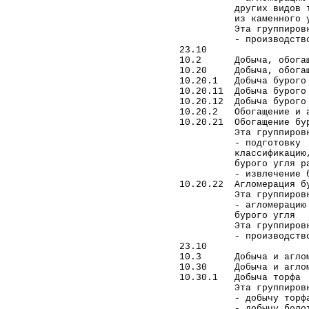
ЮРИДИЧЕСКИХ УСЛУГ В
других видов твердо
МОСКВЕ И МОСКОВСКОЙ
из каменного у
ОБЛАСТИ
Эта группировка н
- производство тве
СТОИМОСТЬ
23.10
ЮРИДИЧЕСКИХ УСЛУГ В
10.2 Добыча, обогащен
САНКТ-ПЕТЕРБУРГЕ И
10.20 Добыча, обогаще
ЛЕНИНГРАДСКОЙ
10.20.1 Добыча бурого 
ОБЛАСТИ
10.20.11 Добыча бурого
СТОИМОСТЬ
10.20.12 Добыча бурого 
10.20.2 Обогащение и а
ЮРИДИЧЕСКИХ УСЛУГ В
10.20.21 Обогащение бу
ВОЛОГОДСКОЙ ОБЛАСТИ
Эта группировка 
ВЫИГРАННЫЕ ДЕЛА
- подготовку буро
классификацию, гро
ЧАСТО ЗАДАВАЕМЫЕ
бурого угля разли
ВОПРОСЫ
- извлечение бурог
НОВОСТИ
10.20.22 Агломерация б
Эта группировка 
ЮРИДИЧЕСКИЕ УСЛУГИ
- агломерацию буро
Банкротство организаций
бурого угля
и индивидуальных
Эта группировка н
предпринимателей
- производство тве
23.10
Европейский суд по
10.3 Добыча и агломе
правам человека (ЕСПЧ)
10.30 Добыча и аглом
10.30.1 Добыча торфа
Юрист по семейным
Эта группировка 
делам
- добычу торф
Представительство в
- добычу болотной 