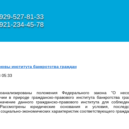
929-527-81-33
921-234-45-78
новы института банкротства граждан
 05:33
анализированы положения Федерального закона "О несосто
чии в природе гражданско-правового института банкротства гра
начение данного гражданско-правового института для соблюд
 Рассмотрены юридические основания и условия, последс
социально-экономических характеристик соответствующего граждан