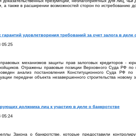
и доказательственных презумпций, неблагоприятных для лиц, чьи 
и, а также в расширении возможностей сторон по истребованию до
гарантий удовлетворения требований за счет залога в деле 
 05:25
 правовых механизмов защиты прав залоговых кредиторов - юр
тройщиков. Отражены правовые позиции Верховного Суда РФ по
проведен анализ постановления Конституционного Суда РФ по 
туации передачи объекта незавершенного строительства новому
рующих должника лиц к участию в деле о банкротстве
 05:24
веллы Закона о банкротстве, которые предоставили контроли