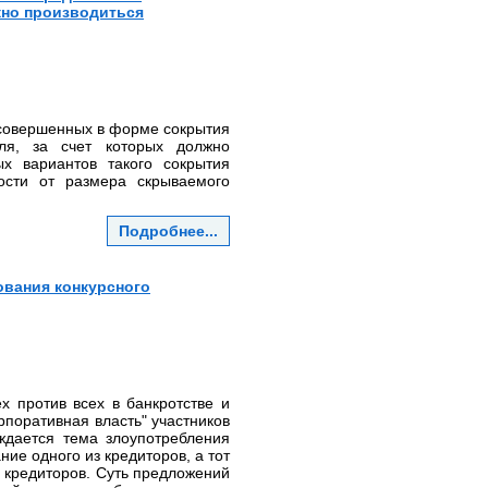
жно производиться
 совершенных в форме сокрытия
ля, за счет которых должно
ых вариантов такого сокрытия
ости от размера скрываемого
Подробнее...
ования конкурсного
х против всех в банкротстве и
рпоративная власть" участников
уждается тема злоупотребления
ие одного из кредиторов, а тот
е кредиторов. Суть предложений