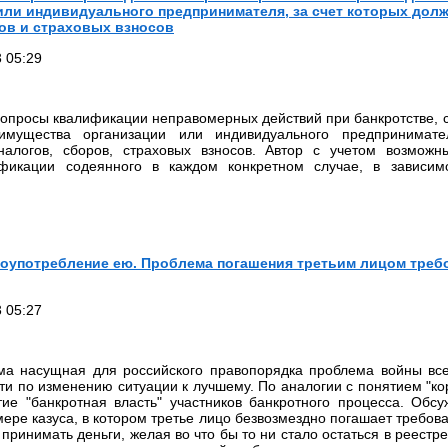
или индивидуального предпринимателя, за счет которых дол
ов и страховых взносов
 05:29
вопросы квалификации неправомерных действий при банкротстве,
имущества организации или индивидуального предпринимате
налогов, сборов, страховых взносов. Автор с учетом возможн
фикации содеянного в каждом конкретном случае, в зависим
лоупотребление ею. Проблема погашения третьим лицом треб
 05:27
ма насущная для российского правопорядка проблема войны все
ти по изменению ситуации к лучшему. По аналогии с понятием "ко
ие "банкротная власть" участников банкротного процесса. Обс
ере казуса, в котором третье лицо безвозмездно погашает требован
 принимать деньги, желая во что бы то ни стало остаться в реестр