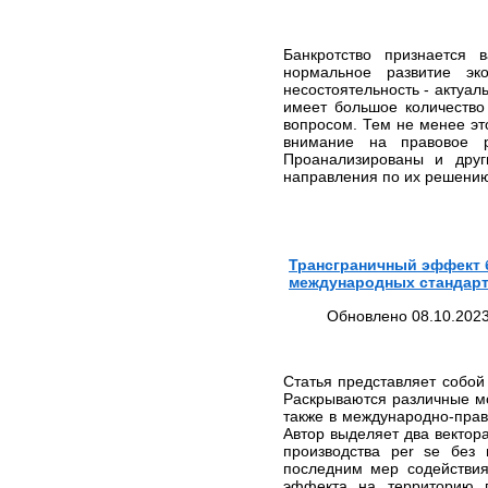
арбитражных и третейских
судах
Банкротство признается 
Юридическое
нормальное развитие эк
обслуживание
несостоятельность - актуал
Кадровое сопровождение
имеет большое количество
вопросом. Тем не менее эт
Юрист по жилищным и
внимание на правовое р
земельным вопросам
Проанализированы и друг
Автоюрист, юрист по
направления по их решению
страховым спорам
Представительство в
судах
Юридическая
Трансграничный эффект б
консультация
международных стандарта
Подготовка и правовая
Обновлено 08.10.2023
экспертиза документов
Содействие в регистрации
юридических лиц и ИП
Статья представляет собой
Трудовые споры
Раскрываются различные мо
также в международно-прав
БЕСПЛАТНАЯ
Автор выделяет два вектор
ЮРИДИЧЕСКАЯ
производства per se без
КОНСУЛЬТАЦИЯ
последним мер содействия
СПРАВОЧНАЯ
эффекта на территорию п