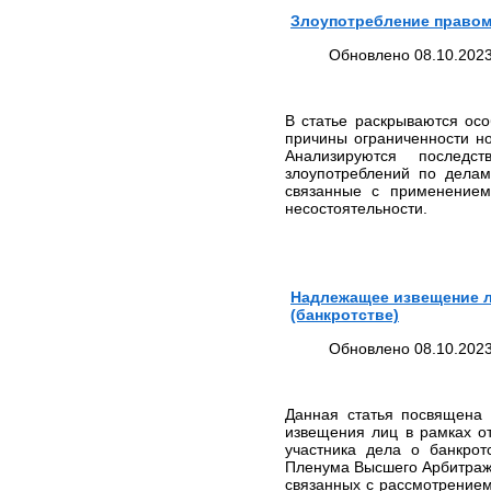
практики ЕСПЧ
Злоупотребление правом 
ЮРИДИЧЕСКИЕ УСЛУГИ
Обновлено 08.10.2023
ПО ЗАЩИТЕ ПРАВ В
КОМИТЕТАХ ООН
ЮРИДИЧЕСКИЕ УСЛУГИ В
В статье раскрываются осо
КОНСТИТУЦИОННОМ
причины ограниченности н
СУДЕ РФ
Анализируются последс
ЮРИДИЧЕСКИЕ УСЛУГИ В
злоупотреблений по делам
ВЕРХОВНОМ СУДЕ РФ
связанные с применением
несостоятельности.
ЮРИДИЧЕСКИЕ УСЛУГИ
ПО МЕДИЦИНСКИМ
СПОРАМ, ВРЕДУ
ЗДОРОВЬЮ И ДЕЛАМ О
СМЕРТИ ПАЦИЕНТА
Надлежащее извещение л
ЗАЩИТА ПРАВ
(банкротстве)
ТУРИСТОВ:
ЮРИДИЧЕСКИЕ УСЛУГИ
Обновлено 08.10.2023
ЮРИДИЧЕСКИЕ УСЛУГИ В
СФЕРЕ НЕДВИЖИМОСТИ
Данная статья посвящена
ЮРИДИЧЕСКИЕ УСЛУГИ В
извещения лиц в рамках от
ОБЛАСТИ ВОЕННОГО
участника дела о банкрот
ПРАВА
Пленума Высшего Арбитражн
СТОИМОСТЬ
связанных с рассмотрением