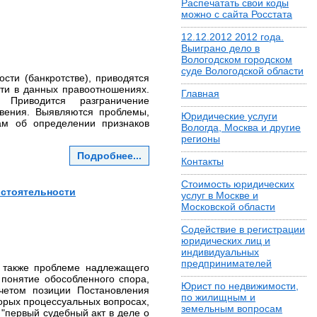
Распечатать свои коды
можно с сайта Росстата
12.12.2012 2012 года.
Выиграно дело в
Вологодском городском
суде Вологодской области
сти (банкротстве), приводятся
ти в данных правоотношениях.
Главная
 Приводится разграничение
овения. Выявляются проблемы,
Юридические услуги
ам об определении признаков
Вологда, Москва и другие
регионы
Подробнее...
Контакты
Стоимость юридических
остоятельности
услуг в Москве и
Московской области
Содействие в регистрации
юридических лиц и
индивидуальных
предпринимателей
 также проблеме надлежащего
 понятие обособленного спора,
Юрист по недвижимости,
учетом позиции Постановления
по жилищным и
орых процессуальных вопросах,
земельным вопросам
"первый судебный акт в деле о