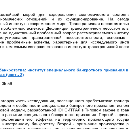
важнейшей мерой для оздоровления экономического состоян
ономических отношений и их функционирование. На сегод
ьный институт в современном мире. Трансграничная несостоятельнос
 проблемных аспектов. Дефиниция трансграничной несостоятель
о не единственный проблемный вопрос рассматриваемого институ
егулирование трансграничной несостоятельности, основны
ие проблемные аспекты, характерные для исследуемого инст
 и тем самым совершенствованию института трансграничной несос
анкротства: институт специального банкротного признания в
х (часть 2)
 05:59
 вторую часть исследования, посвященного проблематике трансгр
дели и особенности специального банкротного признания, испол
овой модели, разработанной ЮНСИТРАЛ в Типовом законе о тран
а в развитии специального банкротного признания. Первый - приз
 пролонгации его эффекта на территорию признающего госуда
 иностранному банкротству. Второй - признание производства p
ризнающего государства, но с определенными ограничениям