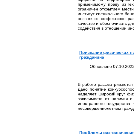
ИНФОРМАЦИЯ
применимому праву из lex
ограничен открытием местн
Адреса судов
институт специального бан
Нотариусы
позволяют эффективно раз
качестве и обеспечивать д
ОКВЭД
содействия в отношении ино
Разное
ПРАВОВЫЕ НОВОСТИ
СТАТЬИ
Признание физических ли
БИЗНЕС-НОВОСТИ
гражданина
ДОКУМЕНТЫ
Обновлено 07.10.2023
КОНТАКТЫ
КАРТА САЙТА
ПОЛИТИКА В
В работе рассматриваются 
ОТНОШЕНИИ ОБРАБОТКИ
Дано понятие конкурсоспос
ПЕРСОНАЛЬНЫХ
наделяет широкий круг фи
ДАННЫХ
зависимости от наличия и
иностранного государства.
несовершеннолетним гражд
Проблемы разграничения