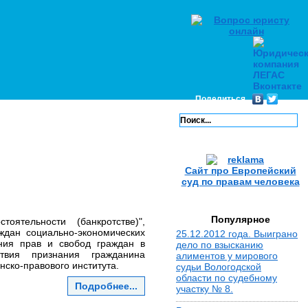
Поделиться
Сайт про Европейский
суд по правам человека
Популярное
ятельности (банкротстве)",
ждан социально-экономических
25.12.2012 года. Выиграно
ения прав и свобод граждан в
дело по взысканию
твия признания гражданина
алиментов у мирового
ско-правового института.
судьи Вологодской
области по судебному
Подробнее...
участку № 8.