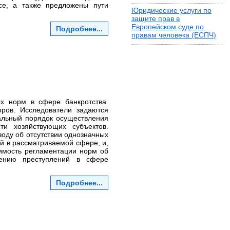
се, а также предложены пути
Юридические услуги по
защите прав в
Европейском суде по
Подробнее...
правам человека (ЕСПЧ)
х норм в сфере банкротства.
оров. Исследователи задаются
альный порядок осуществления
ти хозяйствующих субъектов.
оду об отсутствии однозначных
й в рассматриваемой сфере, и,
димость регламентации норм об
шению преступлений в сфере
Подробнее...