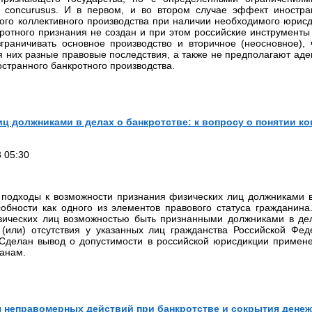
 concurusus. И в первом, и во втором случае эффект иностра
ого коллективного производства при наличии необходимого юрисд
кротного признания не создан и при этом российские инструменты
граничивать основное производство и вторичное (неосновное), 
ля них разные правовые последствия, а также не предполагают ад
странного банкротного производства.
ц должниками в делах о банкротстве: к вопросу о понятии к
 05:30
подходы к возможности признания физических лиц должниками в
обности как одного из элементов правового статуса гражданина
зических лиц возможностью быть признанными должниками в дел
 (или) отсутствия у указанных лиц гражданства Российской Фед
 Сделан вывод о допустимости в российской юрисдикции примен
анам.
 неправомерных действий при банкротстве и сокрытия дене