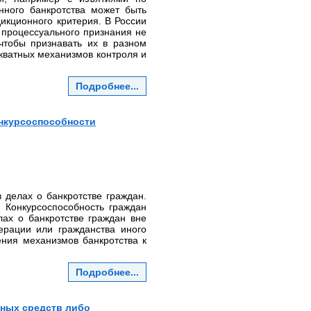
нного банкротства может быть
икционного критерия. В России
 процессуального признания не
чтобы признавать их в разном
екватных механизмов контроля и
Подробнее...
онкурсоспособности
 делах о банкротстве граждан.
. Конкурсоспособность граждан
ах о банкротстве граждан вне
ерации или гражданства иного
ения механизмов банкротства к
Подробнее...
жных средств либо