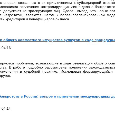
ых спорах, связанных с их привлечением к субсидиарной ответс
 механизма вовлечения контролирующих лиц в дело о банкротств
же допускают контролирующих лиц. Сделан вывод, что новые пол
е недостатки, являются шагом к более сбалансированной мод
ей кредиторов и бенефициаров бизнеса.
и общего совместного имущества супругов в ходе процедуры
 04:16
зируются проблемы, возникающие в ходе реализации общего совм
ства. В работе подробно рассмотрены положения законодательст
рименения в судебной практике. Исследован формирующийся в
пругов.
банкротств в России: вопрос о применении международных д
 04:14