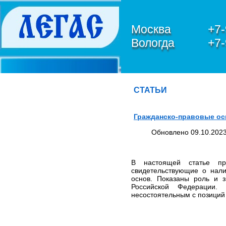
Москва
+7-
Вологда
+7-
О КОМПАНИИ
Петухов Олег Анатольевич
СТАТЬИ
ЮРИДИЧЕСКИЕ УСЛУГИ В
СФЕРЕ IT,
Гражданско-правовые ос
ИНФОРМАЦИОННОЙ
БЕЗОПАСНОСТИ И
Обновлено 09.10.2023
ЗАЩИТЫ
ПЕРСОНАЛЬНЫХ
ДАННЫХ
В настоящей статье про
ЮРИДИЧЕСКИЕ УСЛУГИ
свидетельствующие о нали
ПО БАНКРОТСТВУ
основ. Показаны роль и з
ЮРИДИЧЕСКИЕ УСЛУГИ
Российской Федерации.
ПО ЗАЩИТЕ ПРАВ В
несостоятельным с позиций 
ЕВРОПЕЙСКОМ СУДЕ ПО
ПРАВАМ ЧЕЛОВЕКА
(ЕСПЧ)
Обзор и анализ судебной