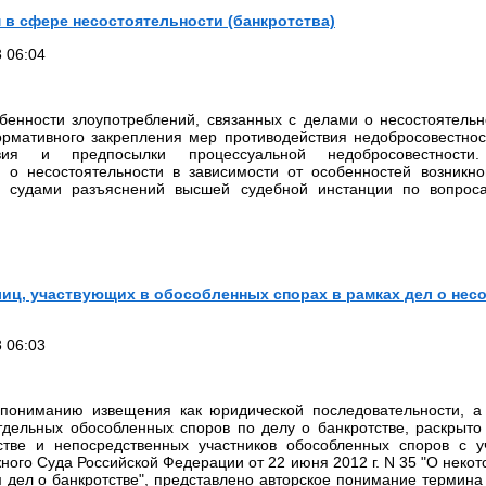
в сфере несостоятельности (банкротства)
 06:04
бенности злоупотреблений, связанных с делами о несостоятельно
ормативного закрепления мер противодействия недобросовестнос
твия и предпосылки процессуальной недобросовестности.
 о несостоятельности в зависимости от особенностей возникн
 судами разъяснений высшей судебной инстанции по вопрос
иц, участвующих в обособленных спорах в рамках дел о нес
 06:03
 пониманию извещения как юридической последовательности, а
дельных обособленных споров по делу о банкротстве, раскрыто
стве и непосредственных участников обособленных споров с 
ого Суда Российской Федерации от 22 июня 2012 г. N 35 "О некот
 дел о банкротстве", представлено авторское понимание термина 