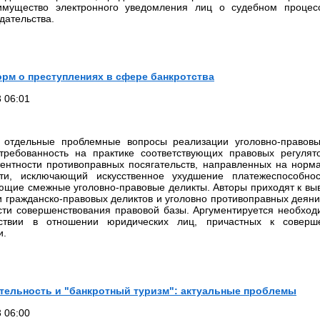
реимущество электронного уведомления лиц о судебном процес
дательства.
рм о преступлениях в сфере банкротства
 06:01
я отдельные проблемные вопросы реализации уголовно-правовы
стребованность на практике соответствующих правовых регулят
тентности противоправных посягательств, направленных на норм
сти, исключающий искусственное ухудшение платежеспособнос
ющие смежные уголовно-правовые деликты. Авторы приходят к выв
гражданско-правовых деликтов и уголовно противоправных деяни
сти совершенствования правовой базы. Аргументируется необхо
ействии в отношении юридических лиц, причастных к совер
и.
ятельность и "банкротный туризм": актуальные проблемы
 06:00