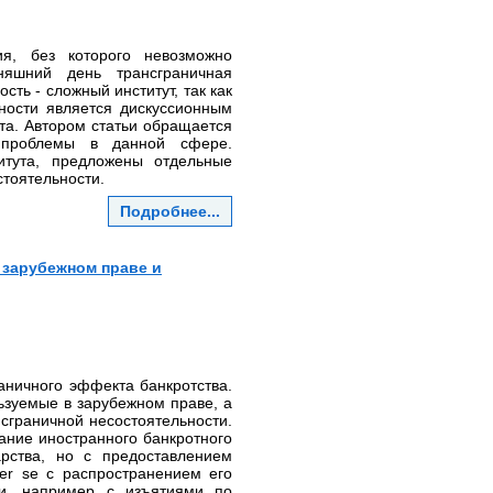
ия, без которого невозможно
няшний день трансграничная
ть - сложный институт, так как
ности является дискуссионным
та. Автором статьи обращается
е проблемы в данной сфере.
итута, предложены отдельные
тоятельности.
Подробнее...
 зарубежном праве и
аничного эффекта банкротства.
ьзуемые в зарубежном праве, а
сграничной несостоятельности.
нание иностранного банкротного
рства, но с предоставлением
er se с распространением его
и, например с изъятиями по