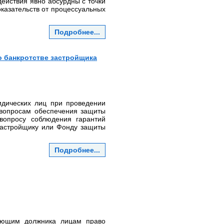
действия явно абсурдны с точки
казательств от процессуальных
Подробнее...
о банкротстве застройщика
идических лиц при проведении
 вопросам обеспечения защиты
вопросу соблюдения гарантий
 застройщику или Фонду защиты
Подробнее...
рующим должника лицам право