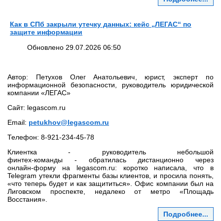
Как в СПб закрыли утечку данных: кейс „ЛЕГАС“ по
защите информации
Обновлено 29.07.2026 06:50
Автор: Петухов Олег Анатольевич, юрист, эксперт по
информационной безопасности, руководитель юридической
компании «ЛЕГАС»
Сайт: legascom.ru
Email:
petukhov@legascom.ru
Телефон: 8‑921‑234‑45‑78
Клиентка - руководитель небольшой
финтех‑команды - обратилась дистанционно через
онлайн‑форму на legascom.ru: коротко написала, что в
Telegram утекли фрагменты базы клиентов, и просила понять,
«что теперь будет и как защититься». Офис компании был на
Лиговском проспекте, недалеко от метро «Площадь
Восстания».
Подробнее...