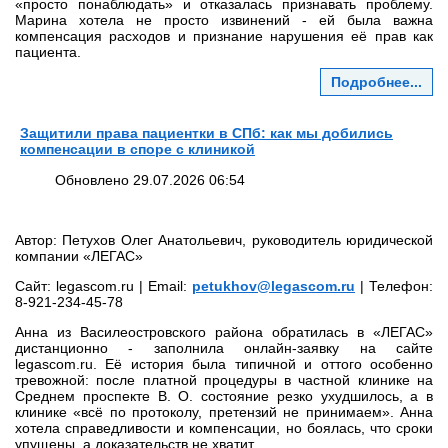
«просто понаблюдать» и отказалась признавать проблему.
Марина хотела не просто извинений - ей была важна
компенсация расходов и признание нарушения её прав как
пациента.
Подробнее...
Защитили права пациентки в СПб: как мы добились
компенсации в споре с клиникой
Обновлено 29.07.2026 06:54
Автор: Петухов Олег Анатольевич, руководитель юридической
компании «ЛЕГАС»
Сайт: legascom.ru | Email:
petukhov@legascom.ru
| Телефон:
8‑921‑234‑45‑78
Анна из Василеостровского района обратилась в «ЛЕГАС»
дистанционно - заполнила онлайн‑заявку на сайте
legascom.ru. Её история была типичной и оттого особенно
тревожной: после платной процедуры в частной клинике на
Среднем проспекте В. О. состояние резко ухудшилось, а в
клинике «всё по протоколу, претензий не принимаем». Анна
хотела справедливости и компенсации, но боялась, что сроки
упущены, а доказательств не хватит.