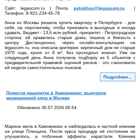
Сайт: legascom.ru | Почта:
petukhov@legascom.ru
|
Телефон: 8‑921‑234‑45‑78
Анна из Москвы решила купить квартиру в Петербурге - для
себя, на перспективу, чтобы приезжать в выходные и иногда
сдавать. Бюджет - 13,5 млн рублей, приоритет - Петроградская
сторона: ей нравились старые дома, тишина и близость к
центру. Дистанционно, через онлайн‑консультацию на
legascom.ru, она описала критерии: кирпичный дом не старше
1970 года, кухня от 8 м², без проходных комнат. Уже на
следующий день Анна получила подборку из 5 объектов с
предварительной правовой оценкой рисков - это сэкономило
ей недели самостоятельных поисков.
Подробнее...
Помогли пациентке в Хамовниках: выиграли
медицинский спор в Москве
Обновлено 30.07.2026 05:54
Марина жила в Хамовниках и наблюдалась в частной клинике
на улице Плющиха. После курса процедур её состояние не
улучшилось, а побочные эффекты нарастали. Клиника