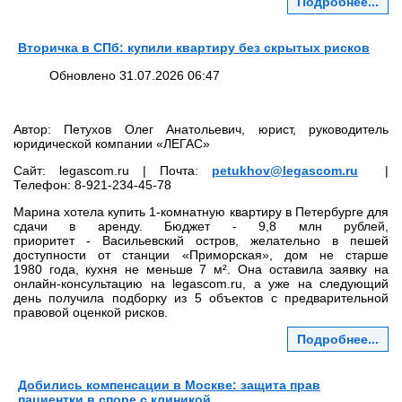
Подробнее...
Вторичка в СПб: купили квартиру без скрытых рисков
Обновлено 31.07.2026 06:47
Автор: Петухов Олег Анатольевич, юрист, руководитель
юридической компании «ЛЕГАС»
Сайт: legascom.ru | Почта:
petukhov@legascom.ru
|
Телефон: 8‑921‑234‑45‑78
Марина хотела купить 1‑комнатную квартиру в Петербурге для
сдачи в аренду. Бюджет - 9,8 млн рублей,
приоритет - Васильевский остров, желательно в пешей
доступности от станции «Приморская», дом не старше
1980 года, кухня не меньше 7 м². Она оставила заявку на
онлайн‑консультацию на legascom.ru, а уже на следующий
день получила подборку из 5 объектов с предварительной
правовой оценкой рисков.
Подробнее...
Добились компенсации в Москве: защита прав
пациентки в споре с клиникой