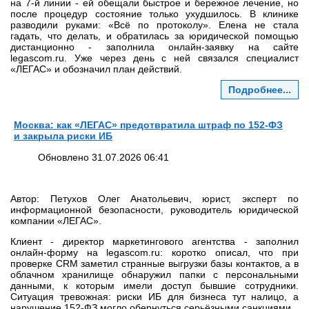
на 7‑й линии - ей обещали быстрое и бережное лечение, но
после процедур состояние только ухудшилось. В клинике
разводили руками: «Всё по протоколу». Елена не стала
гадать, что делать, и обратилась за юридической помощью
дистанционно - заполнила онлайн‑заявку на сайте
legascom.ru. Уже через день с ней связался специалист
«ЛЕГАС» и обозначил план действий.
Подробнее...
Москва: как «ЛЕГАС» предотвратила штраф по 152‑ФЗ
и закрыла риски ИБ
Обновлено 31.07.2026 06:41
Автор: Петухов Олег Анатольевич, юрист, эксперт по
информационной безопасности, руководитель юридической
компании «ЛЕГАС».
Клиент - директор маркетингового агентства - заполнил
онлайн‑форму на legascom.ru: коротко описал, что при
проверке CRM заметил странные выгрузки базы контактов, а в
облачном хранилище обнаружил папки с персональными
данными, к которым имели доступ бывшие сотрудники.
Ситуация тревожная: риски ИБ для бизнеса тут налицо, а
нарушение 152‑ФЗ могло обернуться серьёзными санкциями.