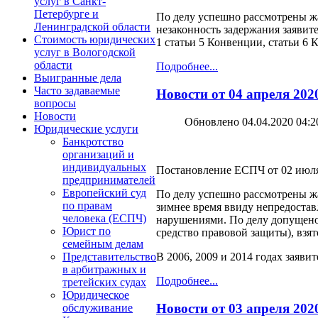
услуг в Санкт-
Петербурге и
По делу успешно рассмотрены жа
Ленинградской области
незаконность задержания заявит
Стоимость юридических
1 статьи 5 Конвенции, статьи 6
услуг в Вологодской
области
Подробнее...
Выигранные дела
Часто задаваемые
Новости от 04 апреля 202
вопросы
Новости
Обновлено 04.04.2020 04:2
Юридические услуги
Банкротство
организаций и
индивидуальных
Постановление ЕСПЧ от 02 июля 2
предпринимателей
Европейский суд
По делу успешно рассмотрены ж
по правам
зимнее время ввиду непредостав
человека (ЕСПЧ)
нарушениями. По делу допущено 
Юрист по
средство правовой защиты), взят
семейным делам
В 2006, 2009 и 2014 годах зая
Представительство
в арбитражных и
Подробнее...
третейских судах
Юридическое
Новости от 03 апреля 202
обслуживание