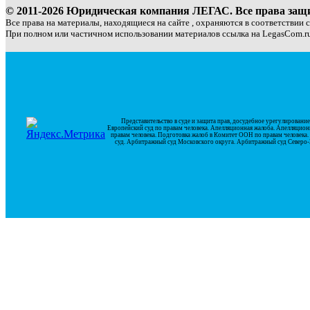
© 2011-2026 Юридическая компания ЛЕГАС. Все права за
Все права на материалы, находящиеся на сайте , охраняются в соответствии 
При полном или частичном использовании материалов ссылка на LegasCom.ru
Представительство в суде и защита прав, досудебное урегулирован
Европейский суд по правам человека. Апелляционная жалоба. Апелляцион
правам человека. Подготовка жалоб в Комитет ООН по правам человек
суд. Арбитражный суд Московского округа. Арбитражный суд Северо-