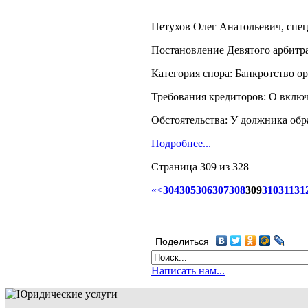
Петухов Олег Анатольевич, спец
Постановление Девятого арбитра
Категория спора: Банкротство о
Требования кредиторов: О включ
Обстоятельства: У должника обр
Подробнее...
Страница 309 из 328
«
<
304
305
306
307
308
309
310
311
31
Поделиться
Написать нам...