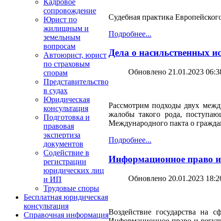
Кадровое
сопровождение
Судебная практика Европейского
Юрист по
жилищным и
Подробнее...
земельным
вопросам
Дела о насильственных ис
Автоюрист, юрист
по страховым
Обновлено 21.01.2023 06:3
спорам
Представительство
в судах
Юридическая
Рассмотрим подходы двух между
консультация
жалобы такого рода, поступаю
Подготовка и
Международного пакта о гражда
правовая
экспертиза
Подробнее...
документов
Содействие в
Информационное право и 
регистрации
юридических лиц
Обновлено 20.01.2023 18:2
и ИП
Трудовые споры
Бесплатная юридическая
консультация
Воздействие государства на 
Справочная информация
Информационное право и регули