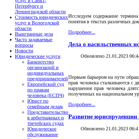
услуг в Санкт-
Петербурге и
Ленинградской области
Исследуем содержание термина
Стоимость юридических
понятия в текстах различных д
услуг в Вологодской
области
Подробнее...
Выигранные дела
Часто задаваемые
Дела о насильственных и
вопросы
Новости
Обновлено 21.01.2023 06:4
Юридические услуги
Банкротство
организаций и
индивидуальных
Первым барьером на пути обраще
предпринимателей
прав человека сталкиваются с 
Европейский суд
нарушения прав человека длят
по правам
полученных на национальном ур
человека (ЕСПЧ)
Юрист по
Подробнее...
семейным делам
Представительство
Развитие юриспруденции 
в арбитражных и
третейских судах
Обновлено 21.01.2023 06:4
Юридическое
обслуживание