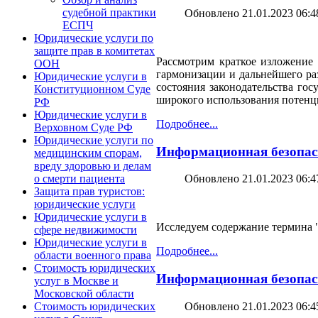
судебной практики
Обновлено 21.01.2023 06:4
ЕСПЧ
Юридические услуги по
защите прав в комитетах
Рассмотрим краткое изложение 
ООН
гармонизации и дальнейшего ра
Юридические услуги в
состояния законодательства го
Конституционном Суде
широкого использования потенц
РФ
Юридические услуги в
Подробнее...
Верховном Суде РФ
Юридические услуги по
Информационная безопасн
медицинским спорам,
вреду здоровью и делам
о смерти пациента
Обновлено 21.01.2023 06:4
Защита прав туристов:
юридические услуги
Юридические услуги в
Исследуем содержание термина "
сфере недвижимости
Юридические услуги в
Подробнее...
области военного права
Стоимость юридических
Информационная безопасн
услуг в Москве и
Московской области
Обновлено 21.01.2023 06:4
Стоимость юридических