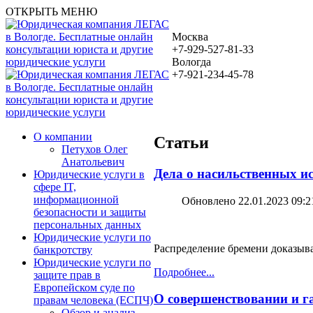
ОТКРЫТЬ МЕНЮ
Москва
+7-929-527-81-33
Вологда
+7-921-234-45-78
О компании
Статьи
Петухов Олег
Анатольевич
Дела о насильственных и
Юридические услуги в
сфере IT,
информационной
Обновлено 22.01.2023 09:2
безопасности и защиты
персональных данных
Юридические услуги по
Распределение бремени доказыва
банкротству
Юридические услуги по
Подробнее...
защите прав в
Европейском суде по
О совершенствовании и г
правам человека (ЕСПЧ)
Обзор и анализ