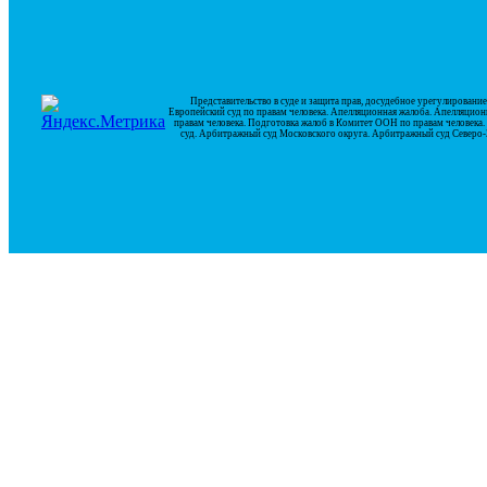
Представительство в суде и защита прав, досудебное урегулирован
Европейский суд по правам человека. Апелляционная жалоба. Апелляцион
правам человека. Подготовка жалоб в Комитет ООН по правам человек
суд. Арбитражный суд Московского округа. Арбитражный суд Северо-