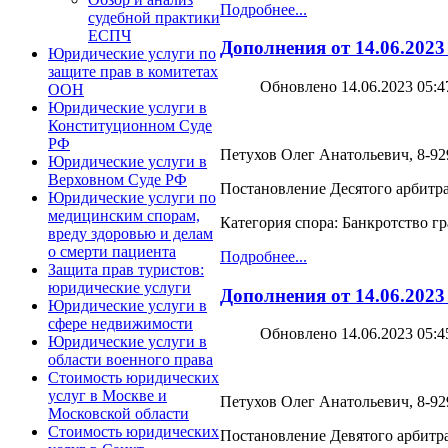
Подробнее...
судебной практики
ЕСПЧ
Дополнения от 14.06.2023
Юридические услуги по
защите прав в комитетах
Обновлено 14.06.2023 05:4
ООН
Юридические услуги в
Конституционном Суде
РФ
Петухов Олег Анатольевич, 8-929
Юридические услуги в
Верховном Суде РФ
Постановление Десятого арбитра
Юридические услуги по
медицинским спорам,
Категория спора: Банкротство г
вреду здоровью и делам
о смерти пациента
Подробнее...
Защита прав туристов:
юридические услуги
Дополнения от 14.06.2023
Юридические услуги в
сфере недвижимости
Обновлено 14.06.2023 05:4
Юридические услуги в
области военного права
Стоимость юридических
услуг в Москве и
Петухов Олег Анатольевич, 8-929
Московской области
Стоимость юридических
Постановление Девятого арбитра