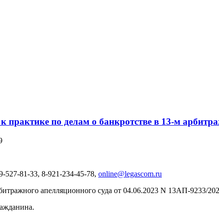
 к практике по делам о банкротстве в 13-м арбит
9
-527-81-33, 8-921-234-45-78,
online@legascom.ru
итражного апелляционного суда от 04.06.2023 N 13АП-9233/2023
ражданина.