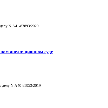
 делу N А41-83893/2020
ажном апелляционном суде
о делу N А40-95953/2019