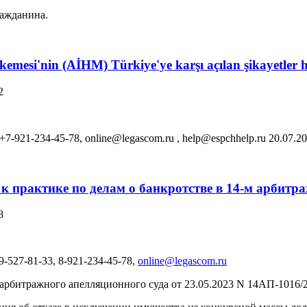
ражданина.
mesi'nin (AİHM) Türkiye'ye karşı açılan şikayetler h
2
 +7-921-234-45-78, online@legascom.ru , help@espchhelp.ru
20.07.202
 к практике по делам о банкротстве в 14-м арбит
8
-527-81-33, 8-921-234-45-78,
online@legascom.ru
рбитражного апелляционного суда от 23.05.2023 N 14АП-1016/2