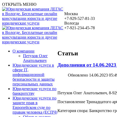
ОТКРЫТЬ МЕНЮ
Москва
+7-929-527-81-33
Вологда
+7-921-234-45-78
О компании
Статьи
Петухов Олег
Анатольевич
Дополнения от 14.06.2023
Юридические услуги в
сфере IT,
информационной
Обновлено 14.06.2023 05:4
безопасности и защиты
персональных данных
Юридические услуги по
Петухов Олег Анатольевич, 8-929
банкротству
Юридические услуги по
Постановление Тринадцатого арб
защите прав в
Европейском суде по
Категория спора: Банкротство г
правам человека (ЕСПЧ)
Обзор и анализ