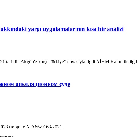
akkındaki yargı uygulamalarının kısa bir analizi
1 tarihli "Akgün'e karşı Türkiye" davasıyla ilgili AİHM Kararı ile ilgil
ражном апелляционном суде
023 по делу N А66-9163/2021