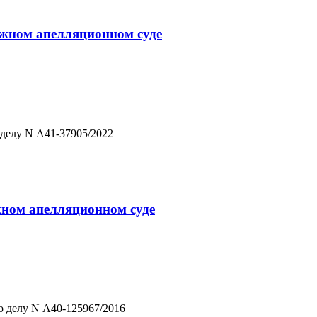
ражном апелляционном суде
 делу N А41-37905/2022
ажном апелляционном суде
о делу N А40-125967/2016