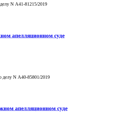
 делу N А41-81215/2019
ажном апелляционном суде
о делу N А40-85801/2019
ражном апелляционном суде