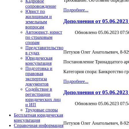
Требование: Об отмене определе
Кадровое
сопровождение
Подробнее...
Юрист по
жилищным и
Дополнения от 05.06.2023
земельным
вопросам
Автоюрист, юрист
Обновлено 05.06.2023 07:5
по страховым
спорам
Представительство
Петухов Олег Анатольевич, 8-929
в судах
Юридическая
Постановление Тринадцатого арб
консультация
Подготовка и
Категория спора: Банкротство г
правовая
экспертиза
Подробнее...
документов
Содействие в
Дополнения от 05.06.2023
регистрации
юридических лиц
Обновлено 05.06.2023 07:5
и ИП
Трудовые споры
Бесплатная юридическая
консультация
Петухов Олег Анатольевич, 8-929
Справочная информация