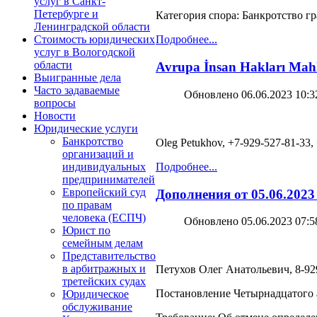
услуг в Санкт-
Петербурге и
Категория спора: Банкротство г
Ленинградской области
Стоимость юридических
Подробнее...
услуг в Вологодской
области
Avrupa İnsan Hakları Mahke
Выигранные дела
Часто задаваемые
Обновлено 06.06.2023 10:3
вопросы
Новости
Юридические услуги
Банкротство
Oleg Petukhov, +7-929-527-81-33,
организаций и
Подробнее...
индивидуальных
предпринимателей
Европейский суд
Дополнения от 05.06.2023
по правам
человека (ЕСПЧ)
Обновлено 05.06.2023 07:5
Юрист по
семейным делам
Представительство
в арбитражных и
Петухов Олег Анатольевич, 8-929
третейских судах
Постановление Четырнадцатого а
Юридическое
обслуживание