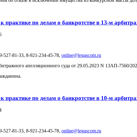
ния об отказе в исключении имущества из конкурсной массы до
 к практике по делам о банкротстве в 13-м арбит
6
-527-81-33, 8-921-234-45-78,
online@legascom.ru
итражного апелляционного суда от 29.05.2023 N 13АП-7560/202
ражданина.
 к практике по делам о банкротстве в 10-м арбит
4
-527-81-33, 8-921-234-45-78,
online@legascom.ru