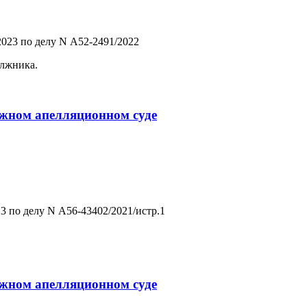
023 по делу N А52-2491/2022
олжника.
ражном апелляционном суде
3 по делу N А56-43402/2021/истр.1
ражном апелляционном суде