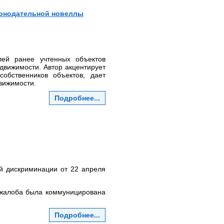
конодательной новеллы
лей ранее учтенных объектов
движимости. Автор акцентирует
обственников объектов, дает
вижимости.
Подробнее...
ой дискриминации от 22 апреля
 жалоба была коммуницирована
Подробнее...