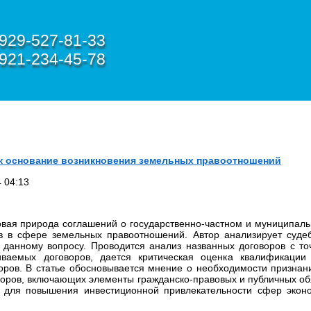
929-527-81-33
921-234-45-78
к основание возникновения земельных правоотношений
 04:13
овая природа соглашений о государственно-частном и муниципаль
тв в сфере земельных правоотношений. Автор анализирует судеб
 данному вопросу. Проводится анализ названных договоров с то
иваемых договоров, дается критическая оценка квалификации 
оров. В статье обосновывается мнение о необходимости признан
воров, включающих элементы гражданско-правовых и публичных обя
а для повышения инвестиционной привлекательности сфер экон