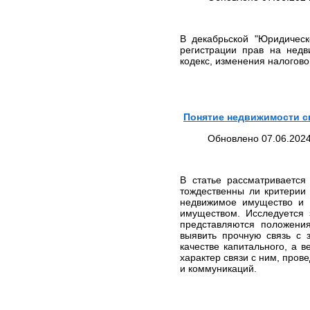
ИНФОРМАЦИЯ
Адреса судов
Нотариусы
В декабрьской "Юридичес
регистрации прав на недв
ОКВЭД
кодекс, изменения налогово
Разное
ПРАВОВЫЕ НОВОСТИ
СТАТЬИ
Понятие недвижимости с
БИЗНЕС-НОВОСТИ
Обновлено 07.06.2024
ДОКУМЕНТЫ
КОНТАКТЫ
КАРТА САЙТА
В статье рассматривается
ПОЛИТИКА В
тождественны ли критерии
ОТНОШЕНИИ ОБРАБОТКИ
недвижимое имущество и 
ПЕРСОНАЛЬНЫХ
имуществом. Исследуется 
ДАННЫХ
представляются положени
выявить прочную связь с
качестве капитального, а 
характер связи с ним, пров
и коммуникаций.