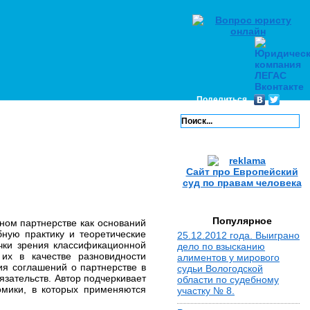
Поделиться
Сайт про Европейский
суд по правам человека
Популярное
ном партнерстве как оснований
ную практику и теоретические
25.12.2012 года. Выиграно
чки зрения классификационной
дело по взысканию
их в качестве разновидности
алиментов у мирового
ия соглашений о партнерстве в
судьи Вологодской
зательств. Автор подчеркивает
области по судебному
омики, в которых применяются
участку № 8.