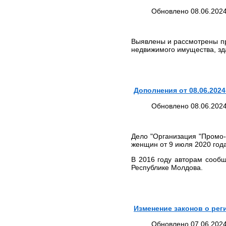
арбитражных и третейских
Обновлено 08.06.2024
судах
Юридическое
обслуживание
Выявлены и рассмотрены пр
Кадровое сопровождение
недвижимого имущества, зд
Юрист по жилищным и
земельным вопросам
Автоюрист, юрист по
страховым спорам
Дополнения от 08.06.2024
Представительство в
Обновлено 08.06.2024
судах
Юридическая
консультация
Дело "Организация "Промо-
Подготовка и правовая
женщин от 9 июля 2020 год
экспертиза документов
В 2016 году авторам сооб
Содействие в регистрации
Республике Молдова.
юридических лиц и ИП
Трудовые споры
БЕСПЛАТНАЯ
ЮРИДИЧЕСКАЯ
Изменение законов о ре
КОНСУЛЬТАЦИЯ
СПРАВОЧНАЯ
Обновлено 07.06.2024