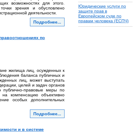
щих возможностях для этого.
Юридические услуги по
 точки зрения и обусловлено
защите прав в
страционной деятельности.
Европейском суде по
правам человека (ЕСПЧ)
Подробнее...
 правоотношениях по
ане жилища лиц, осужденных к
облюдения баланса публичных и
жденных лиц, может выступать
ерации, целей и задач органов
то публично-правовые меры по
 на компенсацию объективно
ение особых дополнительных
Подробнее...
жимости и в системе