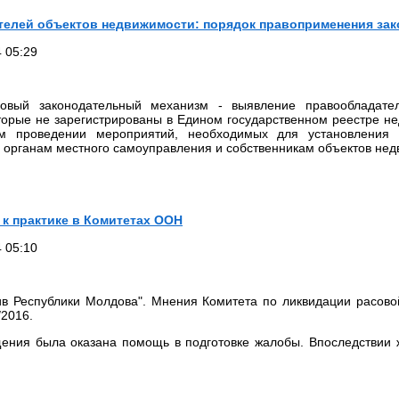
елей объектов недвижимости: порядок правоприменения за
 05:29
новый законодательный механизм - выявление правообладате
торые не зарегистрированы в Едином государственном реестре не
м проведении мероприятий, необходимых для установления с
 органам местного самоуправления и собственникам объектов нед
 к практике в Комитетах ООН
 05:10
ив Республики Молдова". Мнения Комитета по ликвидации расов
/2016.
щения была оказана помощь в подготовке жалобы. Впоследствии