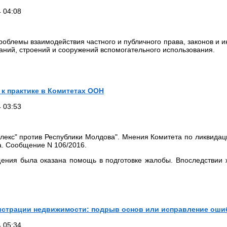
 04:08
облемы взаимодействия частного и публичного права, законов и и
аний, строений и сооружений вспомогательного использования.
 к практике в Комитетах ООН
 03:53
лекс" против Республики Молдова". Мнения Комитета по ликвида
а. Сообщение N 106/2016.
щения была оказана помощь в подготовке жалобы. Впоследствии
гистрации недвижимости: подрыв основ или исправление оши
 05:34