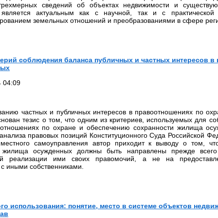
трехмерных сведений об объектах недвижимости и существую
является актуальным как с научной, так и с практической
ванием земельных отношений и преобразованиями в сфере реги
терий соблюдения баланса публичных и частных интересов в
ных
 04:09
ванию частных и публичных интересов в правоотношениях по охр
нован тезис о том, что одним из критериев, используемых для с
оотношениях по охране и обеспечению сохранности жилища осу
 анализа правовых позиций Конституционного Суда Российской Фед
 местного самоуправления автор приходит к выводу о том, ч
и жилища осужденных должны быть направлены прежде всего
ий реализации ими своих правомочий, а не на предоставл
с иными собственниками.
о использования: понятие, место в системе объектов недви
рав