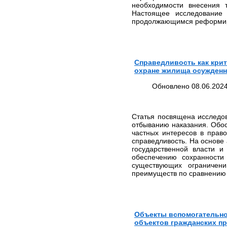
ЮРИДИЧЕСКИХ УСЛУГ В
необходимости внесения 
МОСКВЕ И МОСКОВСКОЙ
Настоящее исследование 
ОБЛАСТИ
продолжающимся реформиро
СТОИМОСТЬ
ЮРИДИЧЕСКИХ УСЛУГ В
САНКТ-ПЕТЕРБУРГЕ И
ЛЕНИНГРАДСКОЙ
Справедливость как кри
ОБЛАСТИ
охране жилища осужден
СТОИМОСТЬ
ЮРИДИЧЕСКИХ УСЛУГ В
Обновлено 08.06.2024
ВОЛОГОДСКОЙ ОБЛАСТИ
ВЫИГРАННЫЕ ДЕЛА
ЧАСТО ЗАДАВАЕМЫЕ
Статья посвящена исследо
ВОПРОСЫ
отбыванию наказания. Обос
частных интересов в прав
НОВОСТИ
справедливость. На основе
ЮРИДИЧЕСКИЕ УСЛУГИ
государственной власти и
обеспечению сохранност
Банкротство организаций
существующих ограничен
и индивидуальных
преимуществ по сравнению 
предпринимателей
Европейский суд по
правам человека (ЕСПЧ)
Юрист по семейным
делам
Объекты вспомогательног
объектов гражданских п
Представительство в