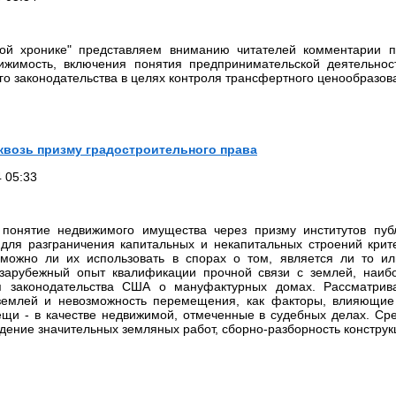
кой хронике" представляем вниманию читателей комментарии п
ижимость, включения понятия предпринимательской деятельнос
го законодательства в целях контроля трансфертного ценообразов
квозь призму градостроительного права
 05:33
 понятие недвижимого имущества через призму институтов публ
 для разграничения капитальных и некапитальных строений кри
можно ли их использовать в спорах о том, является ли то и
зарубежный опыт квалификации прочной связи с землей, наиб
я законодательства США о мануфактурных домах. Рассматрив
 землей и невозможность перемещения, как факторы, влияющие
вещи - в качестве недвижимой, отмеченные в судебных делах. С
едение значительных земляных работ, сборно-разборность констру