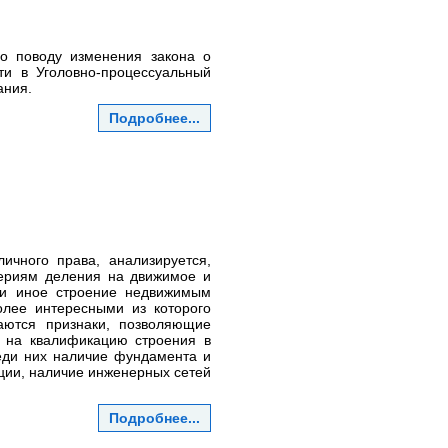
о поводу изменения закона о
ти в Уголовно-процессуальный
ания.
Подробнее...
ичного права, анализируется,
териям деления на движимое и
ли иное строение недвижимым
олее интересными из которого
аются признаки, позволяющие
 на квалификацию строения в
реди них наличие фундамента и
кции, наличие инженерных сетей
Подробнее...