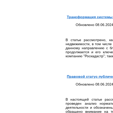
практики ЕСПЧ
ЮРИДИЧЕСКИЕ УСЛУГИ
ПО ЗАЩИТЕ ПРАВ В
Трансформация системы 
КОМИТЕТАХ ООН
Обновлено 08.06.2024
ЮРИДИЧЕСКИЕ УСЛУГИ В
КОНСТИТУЦИОННОМ
СУДЕ РФ
ЮРИДИЧЕСКИЕ УСЛУГИ В
В статье рассмотрено, ка
ВЕРХОВНОМ СУДЕ РФ
недвижимости, в том числе
данному направлению с бл
ЮРИДИЧЕСКИЕ УСЛУГИ
продолжается и его ключ
ПО МЕДИЦИНСКИМ
компанию "Роскадастр"; та
СПОРАМ, ВРЕДУ
ЗДОРОВЬЮ И ДЕЛАМ О
СМЕРТИ ПАЦИЕНТА
ЗАЩИТА ПРАВ
ТУРИСТОВ:
Правовой статус публич
ЮРИДИЧЕСКИЕ УСЛУГИ
Обновлено 08.06.2024
ЮРИДИЧЕСКИЕ УСЛУГИ В
СФЕРЕ НЕДВИЖИМОСТИ
ЮРИДИЧЕСКИЕ УСЛУГИ В
В настоящей статье рассм
ОБЛАСТИ ВОЕННОГО
проведен анализ нормат
ПРАВА
деятельности и обозначен
СТОИМОСТЬ
обращено внимание на те