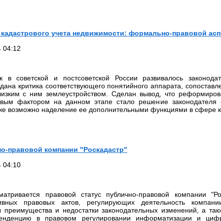
кадастрового учета недвижимости: формально-правовой асп
 04:12
к в советской и постсоветской России развивалось законода
 дана критика соответствующего понятийного аппарата, сопоставл
изким с ним землеустройством. Сделан вывод, что реформиро
евым фактором на данном этапе стало решение законодателя о
кже возможно наделение ее дополнительными функциями в сфере 
но-правовой компании "Роскадастр"
 04:10
атривается правовой статус публично-правовой компании "Рос
ивных правовых актов, регулирующих деятельность компан
ы преимущества и недостатки законодательных изменений, а так
нденцию в правовом регулировании информатизации и цифро