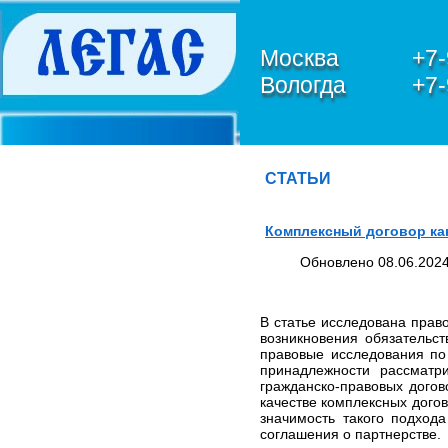
Москва
+7-
Вологда
+7-
О КОМПАНИИ
Петухов Олег Анатольевич
СТАТЬИ
ЮРИДИЧЕСКИЕ УСЛУГИ В
СФЕРЕ IT,
Комплексный договор ка
ИНФОРМАЦИОННОЙ
БЕЗОПАСНОСТИ И
Обновлено 08.06.2024
ЗАЩИТЫ
ПЕРСОНАЛЬНЫХ
ДАННЫХ
В статье исследована прав
ЮРИДИЧЕСКИЕ УСЛУГИ
возникновения обязательс
ПО БАНКРОТСТВУ
правовые исследования по
ЮРИДИЧЕСКИЕ УСЛУГИ
принадлежности рассматр
ПО ЗАЩИТЕ ПРАВ В
гражданско-правовых догов
ЕВРОПЕЙСКОМ СУДЕ ПО
качестве комплексных дого
ПРАВАМ ЧЕЛОВЕКА
значимость такого подход
(ЕСПЧ)
соглашения о партнерстве.
Обзор и анализ судебной