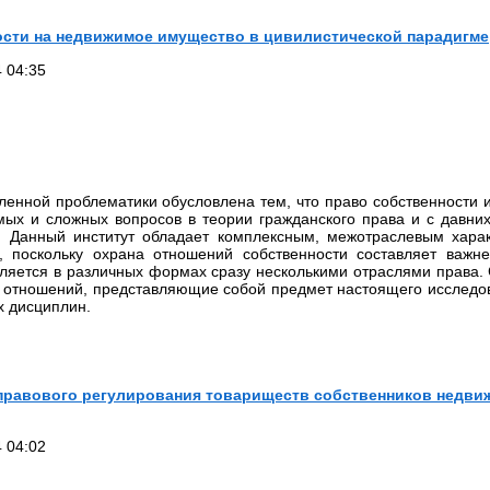
ости на недвижимое имущество в цивилистической парадигме
 04:35
вленной проблематики обусловлена тем, что право собственности 
мых и сложных вопросов в теории гражданского права и с давни
й. Данный институт обладает комплексным, межотраслевым хар
, поскольку охрана отношений собственности составляет важ
вляется в различных формах сразу несколькими отраслями права
 отношений, представляющие собой предмет настоящего исследов
х дисциплин.
правового регулирования товариществ собственников недви
 04:02