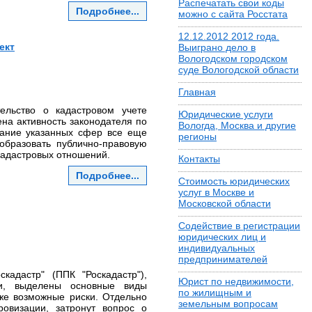
Распечатать свои коды
Подробнее...
можно с сайта Росстата
12.12.2012 2012 года.
ект
Выиграно дело в
Вологодском городском
суде Вологодской области
Главная
тельство о кадастровом учете
Юридические услуги
ена активность законодателя по
Вологда, Москва и другие
вание указанных сфер все еще
регионы
бразовать публично-правовую
кадастровых отношений.
Контакты
Подробнее...
Стоимость юридических
услуг в Москве и
Московской области
Содействие в регистрации
юридических лиц и
индивидуальных
предпринимателей
кадастр" (ППК "Роскадастр"),
Юрист по недвижимости,
ии, выделены основные виды
по жилищным и
же возможные риски. Отдельно
земельным вопросам
визации, затронут вопрос о