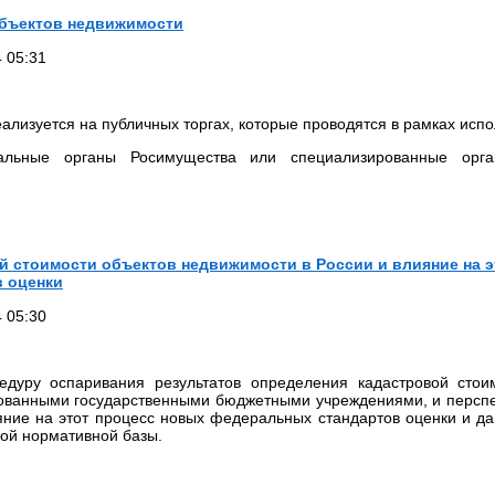
объектов недвижимости
 05:31
лизуется на публичных торгах, которые проводятся в рамках испо
альные органы Росимущества или специализированные орган
й стоимости объектов недвижимости в России и влияние на э
 оценки
 05:30
едуру оспаривания результатов определения кадастровой стои
ванными государственными бюджетными учреждениями, и перспек
яние на этот процесс новых федеральных стандартов оценки и д
вой нормативной базы.